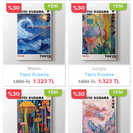
YENI
YENI
%30
%30
Waves
Jungle
Yayoi Kusama
Yayoi Kusama
1.323 TL
1.323 TL
1.890 TL
1.890 TL
YENI
YENI
%30
%30