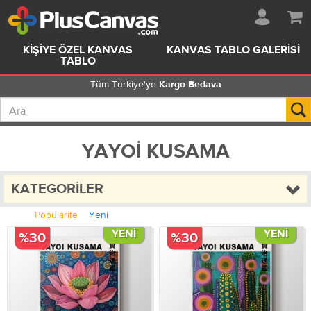
KIŞIYE ÖZEL KANVAS
KANVAS TABLO GALERISI
TABLO
Tüm Türkiye'ye
Kargo Bedava
YAYOI KUSAMA
KATEGORILER
Popülarite
Yeni
YENI
YENI
%30
%30