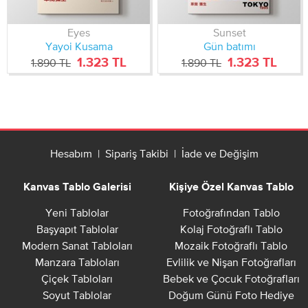
Eyes
Sunset
Yayoi Kusama
Gün batımı
1.323 TL
1.323 TL
1.890 TL
1.890 TL
Hesabım
|
Sipariş Takibi
|
İade ve Değişim
Kanvas Tablo Galerisi
Kişiye Özel Kanvas Tablo
Yeni Tablolar
Fotoğrafından Tablo
Başyapıt Tablolar
Kolaj Fotoğraflı Tablo
Modern Sanat Tabloları
Mozaik Fotoğraflı Tablo
Manzara Tabloları
Evlilik ve Nişan Fotoğrafları
Çiçek Tabloları
Bebek ve Çocuk Fotoğrafları
Soyut Tablolar
Doğum Günü Foto Hediye