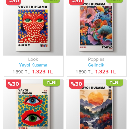
%30
%30
Look
Poppies
Yayoi Kusama
Gelincik
1.323 TL
1.323 TL
1.890 TL
1.890 TL
YENI
YENI
%30
%30