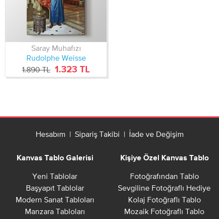
Saray Muhafızı
Rudolphe Weisse
1.323 TL
1.890 TL
Hesabım
|
Sipariş Takibi
|
İade ve Değişim
Kanvas Tablo Galerisi
Kişiye Özel Kanvas Tablo
Yeni Tablolar
Fotoğrafından Tablo
Başyapıt Tablolar
Sevgiline Fotoğraflı Hediye
Modern Sanat Tabloları
Kolaj Fotoğraflı Tablo
Manzara Tabloları
Mozaik Fotoğraflı Tablo