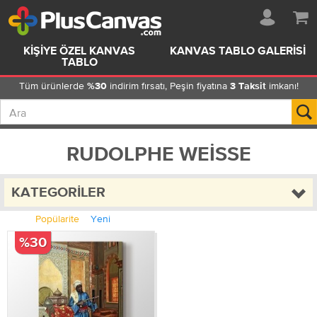
KIŞIYE ÖZEL KANVAS
KANVAS TABLO GALERISI
TABLO
Tüm ürünlerde
indirim fırsatı, Peşin fiyatına
imkanı!
%30
3 Taksit
RUDOLPHE WEISSE
KATEGORILER
Popülarite
Yeni
%30