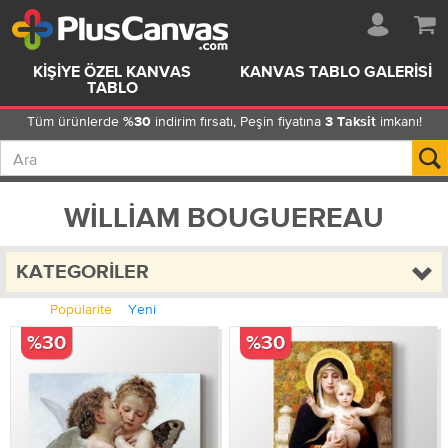
KIŞIYE ÖZEL KANVAS
KANVAS TABLO GALERISI
TABLO
Tüm ürünlerde
indirim fırsatı, Peşin fiyatına
imkanı!
%30
3 Taksit
WILLIAM BOUGUEREAU
KATEGORILER
Popülarite
Yeni
%30
%30