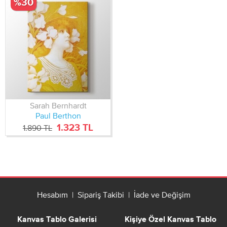
%30
tasarlanmamış, başlı başına birer sanat eseri olarak sanat
tarihindeki yerini almıştır.
Sarah Bernhardt
Paul Berthon
1.323 TL
1.890 TL
Hesabım
|
Sipariş Takibi
|
İade ve Değişim
Kanvas Tablo Galerisi
Kişiye Özel Kanvas Tablo