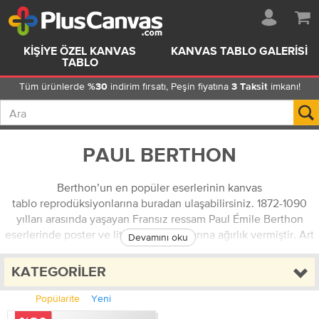
KIŞIYE ÖZEL KANVAS
KANVAS TABLO GALERISI
TABLO
Tüm ürünlerde
indirim fırsatı, Peşin fiyatına
imkanı!
%30
3 Taksit
PAUL BERTHON
Berthon’un en popüler eserlerinin kanvas
tablo reprodüksiyonlarına buradan ulaşabilirsiniz. 1872-1090
yılları arasında yaşayan Fransız ressam Paul Émile Berthon
eserlerinde poster ve litograf çalışmalarına ağırlık vermiştir. Art
Devamını oku
Nouveau akımının etkisinde kalan sanatçının tarzı, çağdaşı
Alphonse Mucha’nın tarzına büyük benzerlik gösterir. Aldığı
KATEGORILER
dekoratif sanatlar eğitiminin etkilerini eserlerindeki kuvvetli
çizgilerinde ve doğal detaylarda görmek mümkündür. Ortaya
Popülarite
Yeni
çıkardığı litografi çalışmalarından pek çoğu reklam için