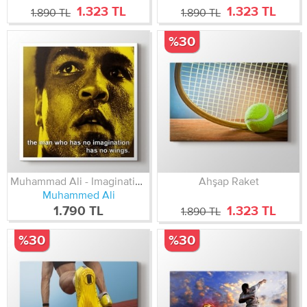
1.323 TL
1.323 TL
1.890 TL
1.890 TL
%30
Muhammad Ali - Imagination
Ahşap Raket
Muhammed Ali
1.790 TL
1.323 TL
1.890 TL
%30
%30