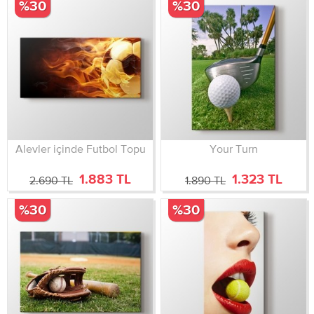
%30
%30
Alevler içinde Futbol Topu
Your Turn
1.883 TL
1.323 TL
2.690 TL
1.890 TL
%30
%30