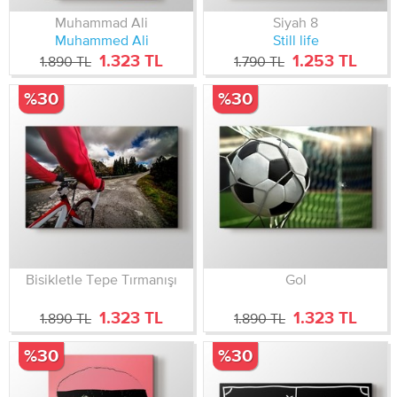
Muhammad Ali
Siyah 8
Muhammed Ali
Still life
1.323 TL
1.253 TL
1.890 TL
1.790 TL
%30
%30
Bisikletle Tepe Tırmanışı
Gol
1.323 TL
1.323 TL
1.890 TL
1.890 TL
%30
%30