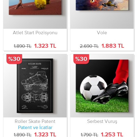
Atlet Start Pozisyonu
Vole
1.323 TL
1.883 TL
1.890 TL
2.690 TL
%30
%30
Roller Skate Patent
Serbest Vuruş
Patent ve İcatlar
1.323 TL
1.253 TL
1.890 TL
1.790 TL