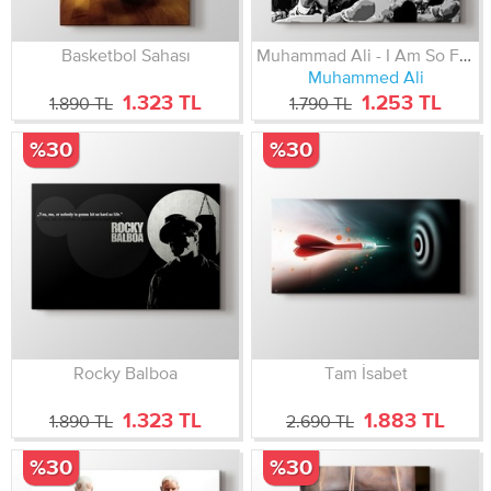
Basketbol Sahası
Muhammad Ali - I Am So Fast
Muhammed Ali
1.323 TL
1.253 TL
1.890 TL
1.790 TL
%30
%30
Rocky Balboa
Tam İsabet
1.323 TL
1.883 TL
1.890 TL
2.690 TL
%30
%30