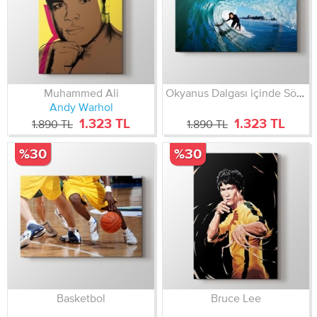
Muhammed Ali
Okyanus Dalgası içinde Sörfçü
Andy Warhol
1.323 TL
1.323 TL
1.890 TL
1.890 TL
%30
%30
Basketbol
Bruce Lee