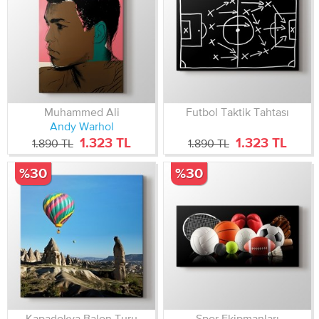
Muhammed Ali
Futbol Taktik Tahtası
Andy Warhol
1.323 TL
1.323 TL
1.890 TL
1.890 TL
%30
%30
Kapadokya Balon Turu
Spor Ekipmanları