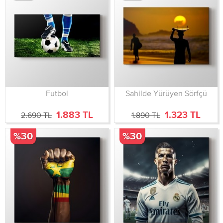
Futbol
Sahilde Yürüyen Sörfçü
1.883 TL
1.323 TL
2.690 TL
1.890 TL
%30
%30