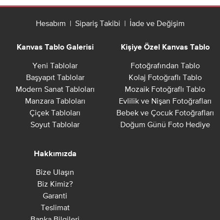
Hesabım
|
Sipariş Takibi
|
İade ve Değişim
Kanvas Tablo Galerisi
Kişiye Özel Kanvas Tablo
Yeni Tablolar
Fotoğrafından Tablo
Başyapıt Tablolar
Kolaj Fotoğraflı Tablo
Modern Sanat Tabloları
Mozaik Fotoğraflı Tablo
Manzara Tabloları
Evlilik ve Nişan Fotoğrafları
Çiçek Tabloları
Bebek ve Çocuk Fotoğrafları
Soyut Tablolar
Doğum Günü Foto Hediye
Hakkımızda
Bize Ulaşın
Biz Kimiz?
Garanti
Teslimat
Banka Bilgileri