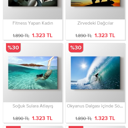
Fitness Yapan Kadın
Zirvedeki Dağcılar
1.323 TL
1.323 TL
1.890 TL
1.890 TL
%30
%30
Soğuk Sulara Atlayış
Okyanus Dalgası içinde Sörfçü
1.323 TL
1.323 TL
1.890 TL
1.890 TL