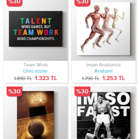
%30
%30
Team Work
İnsan Anatomisi
Ünlü sözler
Anatomi
1.323 TL
1.253 TL
1.890 TL
1.790 TL
%30
%30