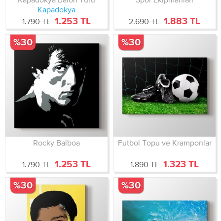
Kapadokya
1.253 TL
1.883 TL
1.790 TL
2.690 TL
%30
%30
Rocky Balboa
Futbol Topu ve Kramponlar
1.253 TL
1.323 TL
1.790 TL
1.890 TL
%30
%30