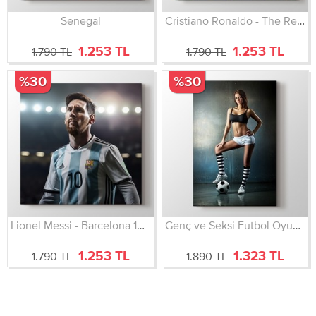
Senegal
Cristiano Ronaldo - The Real Madrid - Futbol
1.253 TL
1.253 TL
1.790 TL
1.790 TL
%30
%30
Lionel Messi - Barcelona 10 - Futbol Tablosu
Genç ve Seksi Futbol Oyuncusu
1.253 TL
1.323 TL
1.790 TL
1.890 TL