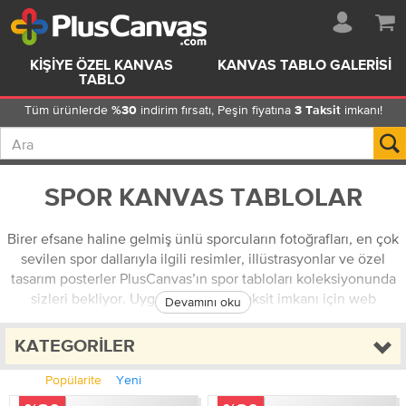
KIŞIYE ÖZEL KANVAS
KANVAS TABLO GALERISI
TABLO
Tüm ürünlerde
indirim fırsatı, Peşin fiyatına
imkanı!
%30
3 Taksit
SPOR KANVAS TABLOLAR
Birer efsane haline gelmiş ünlü sporcuların fotoğrafları, en çok
sevilen spor dallarıyla ilgili resimler, illüstrasyonlar ve özel
tasarım posterler PlusCanvas’ın spor tabloları koleksiyonunda
sizleri bekliyor. Uygun fiyatlar ve taksit imkanı için web
Devamını oku
sitemizi ziyaret edin, sporcu ruhunuzu en iyi yansıtacak
tabloyu PlusCanvas’tan sipariş edin!
KATEGORILER
Popülarite
Yeni