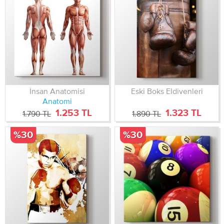
İnsan Anatomisi
Eski Boks Eldivenleri
Anatomi
1.253 TL
1.323 TL
1.790 TL
1.890 TL
%30
%30