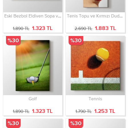
Eski Bezbol Eldiven Sopa ve Topu
Tenis Topu ve Kırmızı Dudak
1.323 TL
1.883 TL
1.890 TL
2.690 TL
%30
%30
Golf
Tennis
1.323 TL
1.253 TL
1.890 TL
1.790 TL
%30
%30