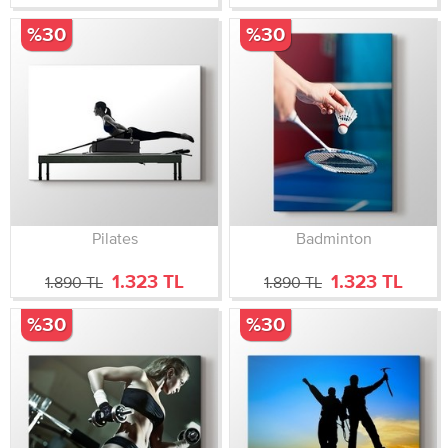
%30
%30
Pilates
Badminton
1.323 TL
1.323 TL
1.890 TL
1.890 TL
%30
%30