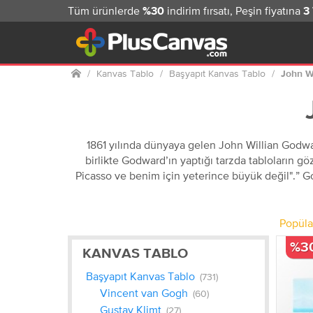
Tüm ürünlerde
indirim fırsatı, Peşin fiyatına
%30
3
Ana
Kanvas Tablo
Başyapıt Kanvas Tablo
John W
sayfa
1861 yılında dünyaya gelen John Willian Godward
birlikte Godward’ın yaptığı tarzda tabloların 
Picasso ve benim için yeterince büyük değil".” G
Popüla
%3
KANVAS TABLO
Başyapıt Kanvas Tablo
(731)
Vincent van Gogh
(60)
Gustav Klimt
(27)