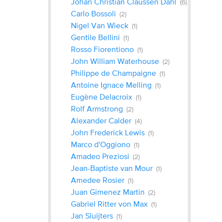
Johan Christian Claussen Dahl
(6)
Carlo Bossoli
(2)
Nigel Van Wieck
(1)
Gentile Bellini
(1)
Rosso Fiorentiono
(1)
John William Waterhouse
(2)
Philippe de Champaigne
(1)
Antoine Ignace Melling
(1)
Eugène Delacroix
(1)
Rolf Armstrong
(2)
Alexander Calder
(4)
John Frederick Lewis
(1)
Marco d'Oggiono
(1)
Amadeo Preziosi
(2)
Jean-Baptiste van Mour
(1)
Amedee Rosier
(1)
Juan Gimenez Martin
(2)
Gabriel Ritter von Max
(1)
Jan Sluijters
(1)