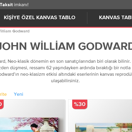
imkanı!
 Taksit
KIŞIYE ÖZEL KANVAS TABLO
KANVAS TAB
illiam Godward
JOHN WILLIAM GODWAR
, Neo-klasik dönemin en son sanatçılarından biri olarak bilinir. Pi
gözden düşmesi, ressamı 62 yaşındayken ardında bıraktığı bir notl
odward’ın neo-klasizm etkisi altındaki eserlerinin kanvas reprod
ulaşabilirsiniz.
rite
Yeni
0
%30