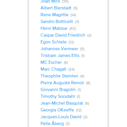
Joan Miro
(35)
Albert Bierstadt
(5)
Rene Magritte
(14)
Sandro Botticelli
(3)
Henri Matisse
(40)
Caspar David Friedrich
(2)
Egon Schiele
(12)
‎Johannes Vermeer
(5)
Tristram James Ellis
(1)
MC Escher
(6)
Marc Chagall
(24)
Theophile Steinlen
(4)
Pierre Auguste Renoir
(8)
Giovanni Bragolin
(1)
Timothy Sorsdahl
(1)
Jean-Michel Basquiat
(6)
Georgia OKeeffe
(12)
Jacques-Louis David
(2)
Pelle Åberg
(7)