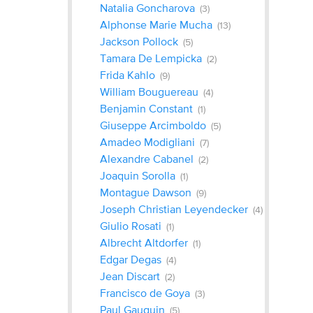
Natalia Goncharova
(3)
Alphonse Marie Mucha
(13)
Jackson Pollock
(5)
Tamara De Lempicka
(2)
Frida Kahlo
(9)
William Bouguereau
(4)
Benjamin Constant
(1)
Giuseppe Arcimboldo
(5)
Amadeo Modigliani
(7)
Alexandre Cabanel
(2)
Joaquin Sorolla
(1)
Montague Dawson
(9)
Joseph Christian Leyendecker
(4)
Giulio Rosati
(1)
Albrecht Altdorfer
(1)
Edgar Degas
(4)
Jean Discart
(2)
Francisco de Goya
(3)
Paul Gauguin
(5)