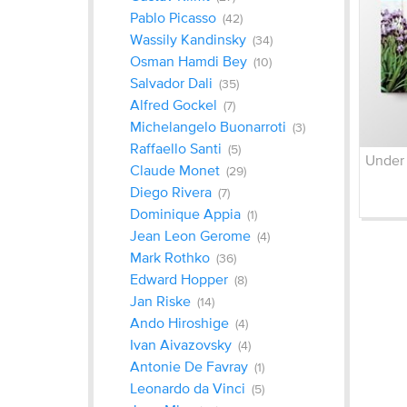
Pablo Picasso
(42)
Wassily Kandinsky
(34)
Osman Hamdi Bey
(10)
Salvador Dali
(35)
Alfred Gockel
(7)
Michelangelo Buonarroti
(3)
Raffaello Santi
(5)
Claude Monet
(29)
Diego Rivera
(7)
Dominique Appia
(1)
Jean Leon Gerome
(4)
Mark Rothko
(36)
Edward Hopper
(8)
Jan Riske
(14)
Ando Hiroshige
(4)
Ivan Aivazovsky
(4)
Antonie De Favray
(1)
Leonardo da Vinci
(5)