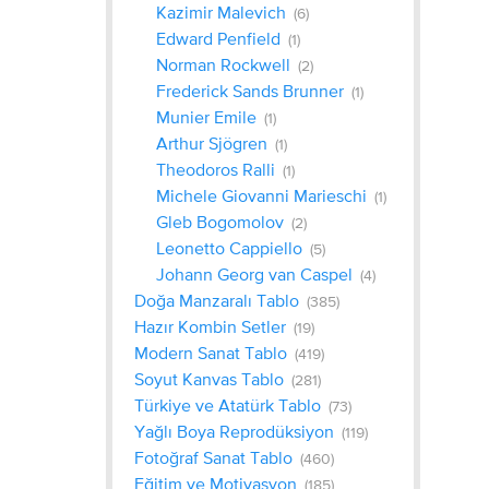
Kazimir Malevich
(6)
Edward Penfield
(1)
Norman Rockwell
(2)
Frederick Sands Brunner
(1)
Munier Emile
(1)
Arthur Sjögren
(1)
Theodoros Ralli
(1)
Michele Giovanni Marieschi
(1)
Gleb Bogomolov
(2)
Leonetto Cappiello
(5)
Johann Georg van Caspel
(4)
Doğa Manzaralı Tablo
(385)
Hazır Kombin Setler
(19)
Modern Sanat Tablo
(419)
Soyut Kanvas Tablo
(281)
Türkiye ve Atatürk Tablo
(73)
Yağlı Boya Reprodüksiyon
(119)
Fotoğraf Sanat Tablo
(460)
Eğitim ve Motivasyon
(185)