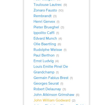
Toulouse Lautrec
(9)
Zonaro Fausto
(10)
Rembrandt
(3)
Henri Gervex
(1)
Pieter Brueghel
(3)
Ippolito Caffi
(1)
Edvard Munch
(4)
Olle Baertling
(6)
Rudolphe Weisse
(1)
Paul Berthon
(1)
Ernst Ludvig
(4)
Louis Emilie Pinel De
Grandchamp
(1)
Germain Fabius Brest
(1)
Georges Seurat
(1)
Robert Delaunay
(3)
John Atkinson Grimshaw
(6)
John William Godward
(2)