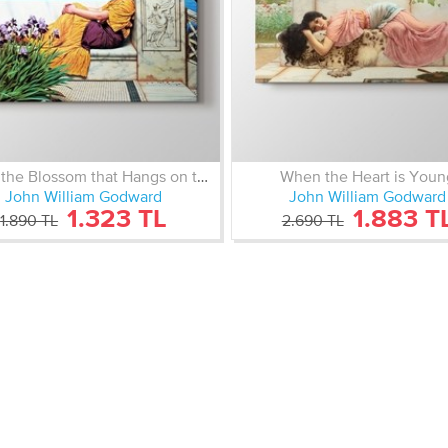
Under the Blossom that Hangs on the Bough 1917
When the Heart is Youn
John William Godward
John William Godward
1.323 TL
1.883 T
1.890 TL
2.690 TL