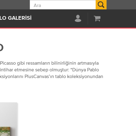
Ara
LO GALERISI
D
casso gibi ressamların bilinirliğinin artmasıyla
a intihar etmesine sebep olmuştur: “Dünya Pablo
üksiyonlarını PlusCanvas’ın tablo koleksiyonundan