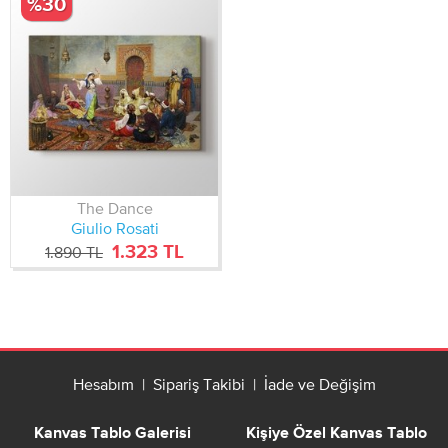
%30
üzerine reprodüksiyonlarına PlusCanvas galerisinden ulaşabilir
ve cazip fiyatlara satın alabilirsiniz.
The Dance
Giulio Rosati
1.323 TL
1.890 TL
Hesabım
|
Sipariş Takibi
|
İade ve Değişim
Kanvas Tablo Galerisi
Kişiye Özel Kanvas Tablo