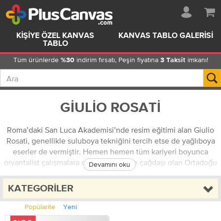
KIŞIYE ÖZEL KANVAS
KANVAS TABLO GALERISI
TABLO
Tüm ürünlerde
indirim fırsatı, Peşin fiyatına
imkanı!
%30
3 Taksit
GIULIO ROSATI
Roma’daki San Luca Akademisi’nde resim eğitimi alan Giulio
Rosati, genellikle suluboya tekniğini tercih etse de yağlıboya
eserler de vermiştir. Hemen hemen tüm kariyeri boyunca
oryantalist çalışmalara odaklanmıştır ve çağdaşı olan Ortadoğu
Devamını oku
ressamlarının oluşturduğu büyük bir grubun önemli
üyelerindendir. Hiçbir zaman Ortadoğu’ya gitmeyen ressam,
KATEGORILER
seyahatlerden getirilen kilim, kostüm ve motifleri baz alarak
ürettiği çalışmalarıyla Amerikan ve İngiliz koleksiyonerlerin
Popülarite
Yeni
gözdesi haline gelmiştir. Rosati’nin önemli eserlerinin kanvas