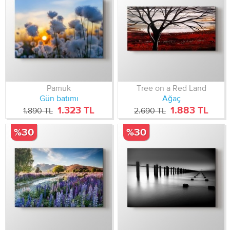
Pamuk
Tree on a Red Land
Gün batımı
Ağaç
1.323 TL
1.883 TL
1.890 TL
2.690 TL
%30
%30