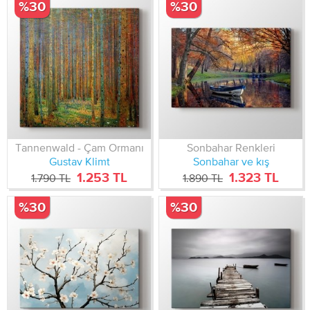
%30
%30
Tannenwald - Çam Ormanı
Sonbahar Renkleri
Gustav Klimt
Sonbahar ve kış
1.253 TL
1.323 TL
1.790 TL
1.890 TL
%30
%30