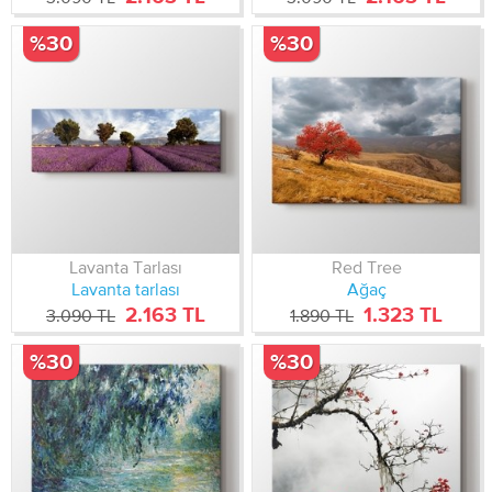
%30
%30
Lavanta Tarlası
Red Tree
Lavanta tarlası
Ağaç
2.163 TL
1.323 TL
3.090 TL
1.890 TL
%30
%30