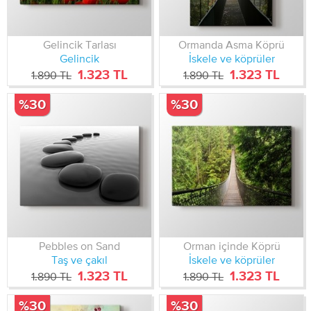
Gelincik Tarlası
Ormanda Asma Köprü
Gelincik
İskele ve köprüler
1.323 TL
1.323 TL
1.890 TL
1.890 TL
%30
%30
Pebbles on Sand
Orman içinde Köprü
Taş ve çakıl
İskele ve köprüler
1.323 TL
1.323 TL
1.890 TL
1.890 TL
%30
%30