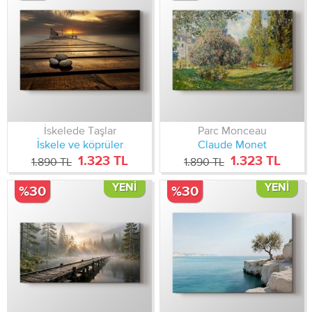
İskelede Taşlar
Parc Monceau
İskele ve köprüler
Claude Monet
1.323 TL
1.323 TL
1.890 TL
1.890 TL
YENI
YENI
%30
%30