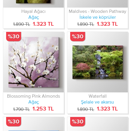
Hayal Ağacı
Maldives - Wooden Pathway
Ağaç
İskele ve köprüler
1.323 TL
1.323 TL
1.890 TL
1.890 TL
%30
%30
Blossoming Pink Almonds
Waterfall
Ağaç
Şelale ve akarsu
1.253 TL
1.323 TL
1.790 TL
1.890 TL
%30
%30