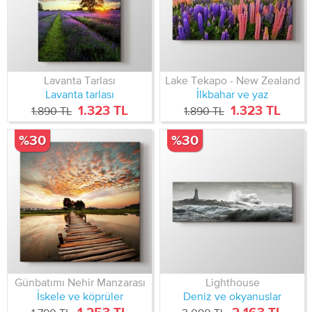
Lavanta Tarlası
Lake Tekapo - New Zealand
Lavanta tarlası
İlkbahar ve yaz
1.323 TL
1.323 TL
1.890 TL
1.890 TL
%30
%30
Günbatımı Nehir Manzarası
Lighthouse
İskele ve köprüler
Deniz ve okyanuslar