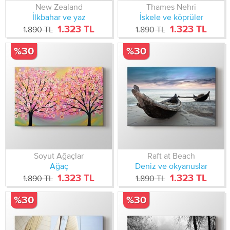
New Zealand
Thames Nehri
İlkbahar ve yaz
İskele ve köprüler
1.323 TL
1.323 TL
1.890 TL
1.890 TL
%30
%30
Soyut Ağaçlar
Raft at Beach
Ağaç
Deniz ve okyanuslar
1.323 TL
1.323 TL
1.890 TL
1.890 TL
%30
%30