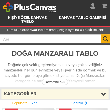
KIŞIYE ÖZEL KANVAS
KANVAS TABLO GALERISI
TABLO
Tüm ürünlerde
indirim fırsatı, Peşin fiyatına
imkanı!
%30
3 Taksit
DOĞA MANZARALI TABLO
Doğada çok vakit geçiremiyorsanız veya çok sevdiğiniz
manzaraları her gün evinizde veya işyerinizde görmek ve bu
sayede her gün oraya gitmek istiyorsanız Doğa Manzaraları
kategorisine mutlaka göz atın. Yemyeşil orman
Devamını oku
manzaralarından, masmavi denizlere, uçsuz bucaksız
tepelerden, durgun ve sessiz göllere, kumsallar, ağaçlar,
KATEGORILER
çiçekler ve dahası, doğada göreceğiniz her kare, doğa
manzaraları kategorisinde sizi bekliyor.
Popülarite
Yeni
Sonraki