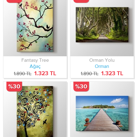
Fantasy Tree
Orman Yolu
Ağaç
Orman
1.323 TL
1.323 TL
1.890 TL
1.890 TL
%30
%30