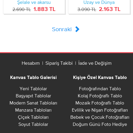
Şelale ve akarsu
Uzay ve Dünya
1.883 TL
2.163 TL
2.690 TL
3.090 TL
Sonraki
Hesabım
|
Sipariş Takibi
|
İade ve Değişim
Kanvas Tablo Galerisi
Kişiye Özel Kanvas Tablo
Yeni Tablolar
Fotoğrafından Tablo
Başyapıt Tablolar
Kolaj Fotoğraflı Tablo
Modern Sanat Tabloları
Mozaik Fotoğraflı Tablo
Manzara Tabloları
Evlilik ve Nişan Fotoğrafları
Çiçek Tabloları
Bebek ve Çocuk Fotoğrafları
Soyut Tablolar
Doğum Günü Foto Hediye