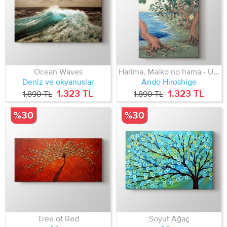
Ocean Waves
Harima, Maiko no hama - Utagawa Hiroshige
Deniz ve okyanuslar
Ando Hiroshige
1.323 TL
1.323 TL
1.890 TL
1.890 TL
%30
%30
Tree of Red
Soyut Ağaç