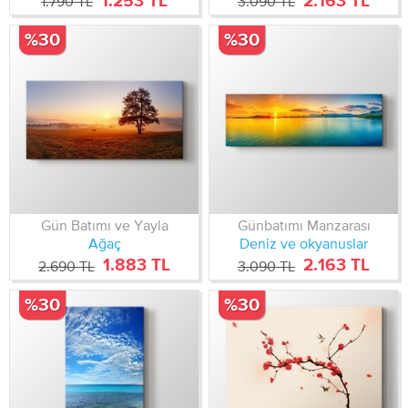
1.253 TL
2.163 TL
1.790 TL
3.090 TL
%30
%30
Gün Batımı ve Yayla
Günbatımı Manzarası
Ağaç
Deniz ve okyanuslar
1.883 TL
2.163 TL
2.690 TL
3.090 TL
%30
%30