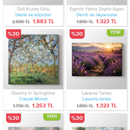
Sisli Kuzey Gölü
Egenin Yalnız Zeytin Agacı
İskele ve köprüler
Deniz ve okyanuslar
1.883 TL
1.323 TL
2.690 TL
1.890 TL
YENI
%30
%30
Giverny in Springtime
Lavanta Tarlası
Claude Monet
Lavanta tarlası
1.253 TL
1.323 TL
1.790 TL
1.890 TL
YENI
%30
%30