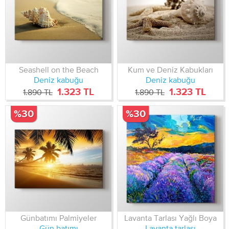
Seashell on the Beach
Kum ve Deniz Kabukları
Deniz kabuğu
Deniz kabuğu
1.323 TL
1.323 TL
1.890 TL
1.890 TL
%30
%30
Günbatımı Palmiyeler
Lavanta Tarlası Yağlı Boya
Gün batımı
Lavanta tarlası