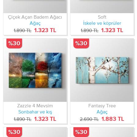
Çiçek Açan Badem Ağacı
Soft
Ağaç
İskele ve köprüler
1.323 TL
1.323 TL
1.890 TL
1.890 TL
%30
%30
Zazzle 4 Mevsim
Fantasy Tree
Sonbahar ve kış
Ağaç
1.323 TL
1.883 TL
1.890 TL
2.690 TL
%30
%30