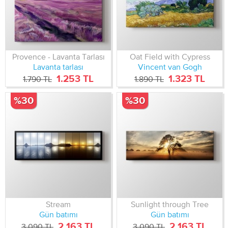
Provence - Lavanta Tarlası
Oat Field with Cypress
Lavanta tarlası
Vincent van Gogh
1.253 TL
1.323 TL
1.790 TL
1.890 TL
%30
%30
Stream
Sunlight through Tree
Gün batımı
Gün batımı
2.163 TL
2.163 TL
3.090 TL
3.090 TL