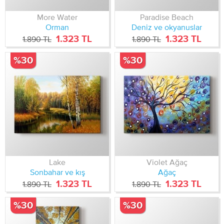
More Water
Paradise Beach
Orman
Deniz ve okyanuslar
1.323 TL
1.323 TL
1.890 TL
1.890 TL
%30
%30
Lake
Violet Ağaç
Sonbahar ve kış
Ağaç
1.323 TL
1.323 TL
1.890 TL
1.890 TL
%30
%30