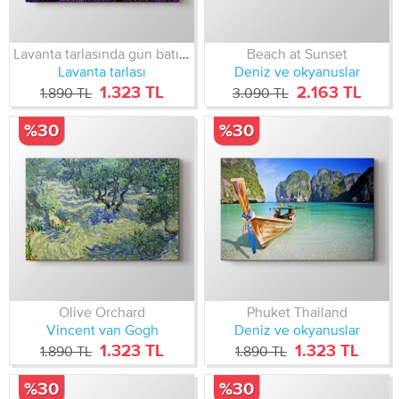
Lavanta tarlasında gün batımı
Beach at Sunset
Lavanta tarlası
Deniz ve okyanuslar
1.323 TL
2.163 TL
1.890 TL
3.090 TL
%30
%30
Olive Orchard
Phuket Thailand
Vincent van Gogh
Deniz ve okyanuslar
1.323 TL
1.323 TL
1.890 TL
1.890 TL
%30
%30