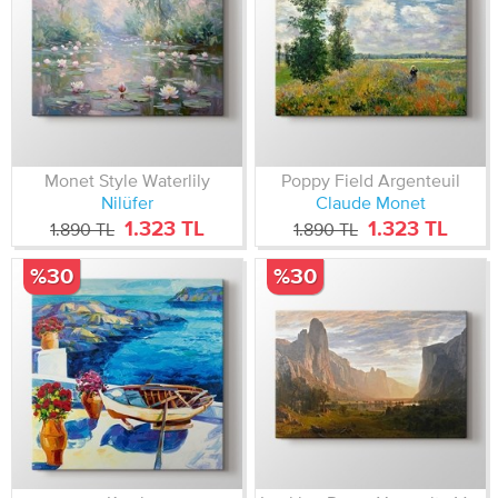
Monet Style Waterlily
Poppy Field Argenteuil
Nilüfer
Claude Monet
1.323 TL
1.323 TL
1.890 TL
1.890 TL
%30
%30