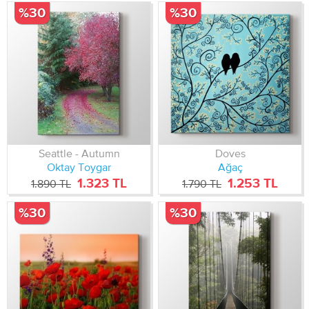
%30
%30
Seattle - Autumn
Doves
Oktay Toygar
Ağaç
1.323 TL
1.253 TL
1.890 TL
1.790 TL
%30
%30