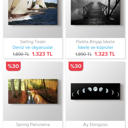
Sailing Team
Parkta Ahşap İskele
Deniz ve okyanuslar
İskele ve köprüler
1.323 TL
1.323 TL
1.890 TL
1.890 TL
%30
%30
Spring Panorama
Ay Döngüsü