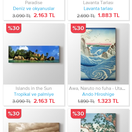
Paradise
Lavanta Tarlası
Deniz ve okyanuslar
Lavanta tarlası
2.163 TL
1.883 TL
3.090 TL
2.690 TL
%30
%30
Islands in the Sun
Awa, Naruto no fuha - Utagawa Hiroshige
Tropikal ve palmiye
Ando Hiroshige
2.163 TL
1.323 TL
3.090 TL
1.890 TL
%30
%30