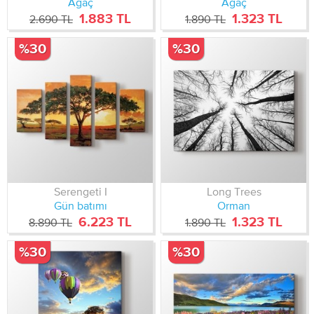
Ağaç
Ağaç
1.883 TL
1.323 TL
2.690 TL
1.890 TL
%30
%30
Serengeti I
Long Trees
Gün batımı
Orman
6.223 TL
1.323 TL
8.890 TL
1.890 TL
%30
%30