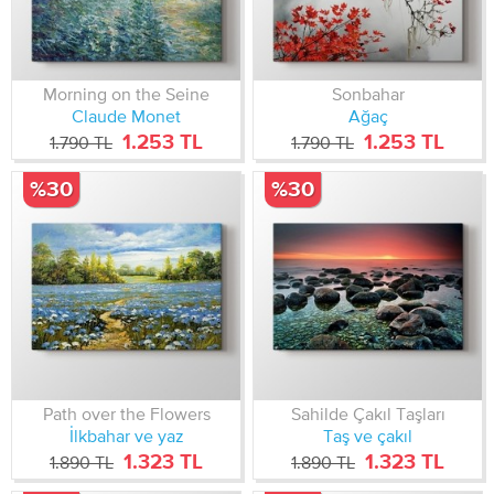
Morning on the Seine
Sonbahar
Claude Monet
Ağaç
1.253 TL
1.253 TL
1.790 TL
1.790 TL
%30
%30
Path over the Flowers
Sahilde Çakıl Taşları
İlkbahar ve yaz
Taş ve çakıl
1.323 TL
1.323 TL
1.890 TL
1.890 TL