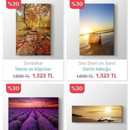
%30
%30
Sonbahar
Sea Shell on Sand
İskele ve köprüler
Deniz kabuğu
1.323 TL
1.323 TL
1.890 TL
1.890 TL
%30
%30