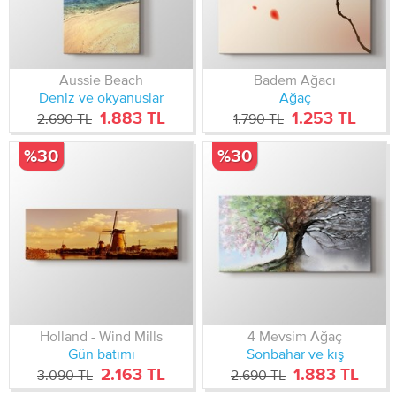
Aussie Beach
Badem Ağacı
Deniz ve okyanuslar
Ağaç
1.883 TL
1.253 TL
2.690 TL
1.790 TL
%30
%30
Holland - Wind Mills
4 Mevsim Ağaç
Gün batımı
Sonbahar ve kış
2.163 TL
1.883 TL
3.090 TL
2.690 TL