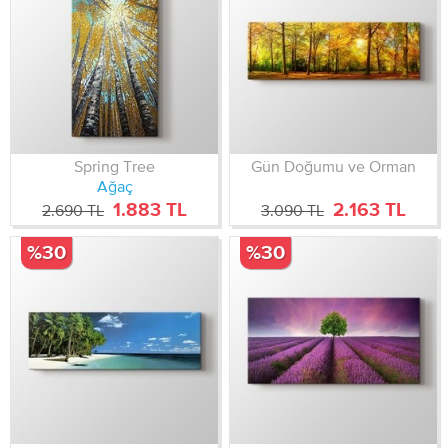
Spring Tree
Gün Doğumu ve Orman
Ağaç
1.883 TL
2.163 TL
2.690 TL
3.090 TL
%30
%30