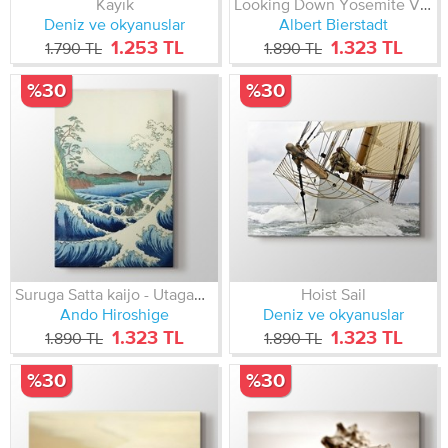
Kayık
Looking Down Yosemite Valley California 1865
Deniz ve okyanuslar
Albert Bierstadt
1.253 TL
1.323 TL
1.790 TL
1.890 TL
%30
%30
Suruga Satta kaijo - Utagawa Hiroshige
Hoist Sail
Ando Hiroshige
Deniz ve okyanuslar
1.323 TL
1.323 TL
1.890 TL
1.890 TL
%30
%30