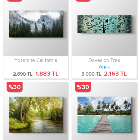
Yosemite California
Doves on Tree
Ağaç
1.883 TL
2.163 TL
2.690 TL
3.090 TL
%30
%30