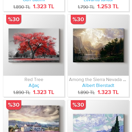
1.323 TL
1.253 TL
1.890 TL
1.790 TL
%30
%30
Red Tree
Among the Sierra Nevada Mountains - California
Ağaç
Albert Bierstadt
1.323 TL
1.323 TL
1.890 TL
1.890 TL
%30
%30