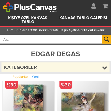
KIŞIYE ÖZEL KANVAS
KANVAS TABLO GALERISI
TABLO
Tüm ürünlerde
indirim fırsatı, Peşin fiyatına
imkanı!
%30
3 Taksit
EDGAR DEGAS
KATEGORILER
Popülarite
Yeni
%30
%30