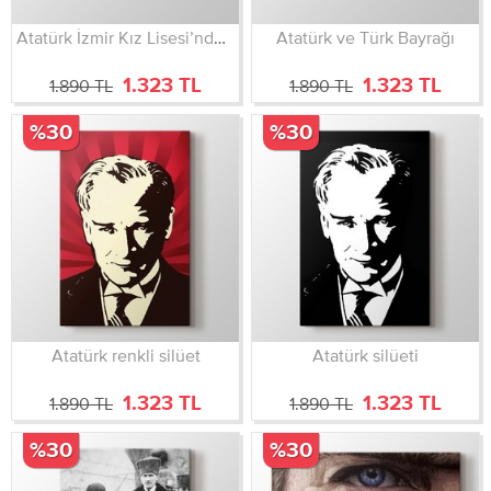
Atatürk İzmir Kız Lisesi’nden ayrılırken 1 Şubat 1931
Atatürk ve Türk Bayrağı
1.323 TL
1.323 TL
1.890 TL
1.890 TL
%30
%30
Atatürk renkli silüet
Atatürk silüeti
1.323 TL
1.323 TL
1.890 TL
1.890 TL
%30
%30