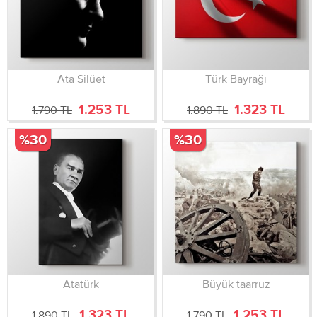
Ata Silüet
Türk Bayrağı
1.253 TL
1.323 TL
1.790 TL
1.890 TL
%30
%30
Atatürk
Büyük taarruz
1.323 TL
1.253 TL
1.890 TL
1.790 TL