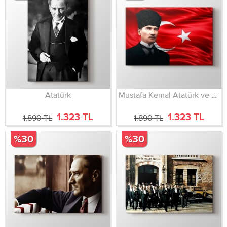
Atatürk
Mustafa Kemal Atatürk ve Bayrak
1.323 TL
1.323 TL
1.890 TL
1.890 TL
%30
%30