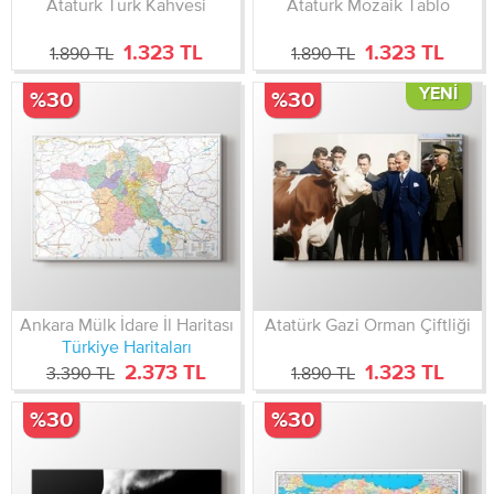
Atatürk Türk Kahvesi
Atatürk Mozaik Tablo
1.323 TL
1.323 TL
1.890 TL
1.890 TL
YENI
%30
%30
Ankara Mülk İdare İl Haritası
Atatürk Gazi Orman Çiftliği
Türkiye Haritaları
2.373 TL
1.323 TL
3.390 TL
1.890 TL
%30
%30