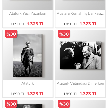
Atatürk Yazı Yazarken
Mustafa Kemal - İş Bankası Ziyareti
1.323 TL
1.323 TL
1.890 TL
1.890 TL
%30
%30
Atatürk
Atatürk Vatandaşı Dinlerken
1.323 TL
1.323 TL
1.890 TL
1.890 TL
%30
%30