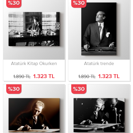
%30
%30
Atatürk Kitap Okurken
Atatürk trende
1.323 TL
1.323 TL
1.890 TL
1.890 TL
%30
%30