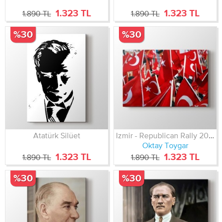
1.323 TL
1.323 TL
1.890 TL
1.890 TL
%30
%30
Atatürk Silüet
Izmir - Republican Rally 2009
Oktay Toygar
1.323 TL
1.323 TL
1.890 TL
1.890 TL
%30
%30