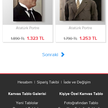
Atatürk Portre
Atatürk Portre
1.323 TL
1.253 TL
1.890 TL
1.790 TL
Sonraki
Hesabım
|
Sipariş Takibi
|
İade ve Değişim
Kanvas Tablo Galerisi
Kişiye Özel Kanvas Tablo
Yeni Tablolar
Fotoğrafından Tablo