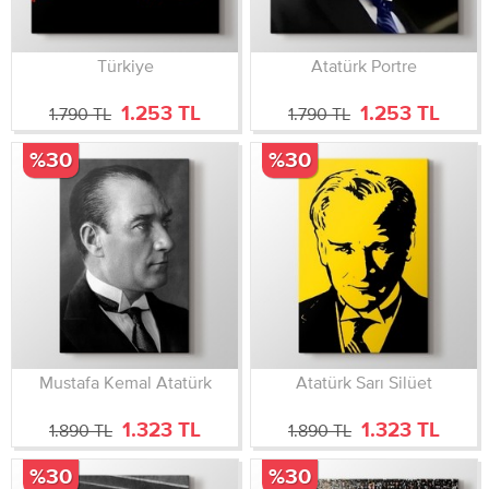
Türkiye
Atatürk Portre
1.253 TL
1.253 TL
1.790 TL
1.790 TL
%30
%30
Mustafa Kemal Atatürk
Atatürk Sarı Silüet
1.323 TL
1.323 TL
1.890 TL
1.890 TL
%30
%30