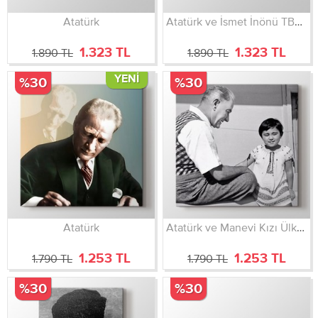
Atatürk
Atatürk ve İsmet İnönü TBMM
1.323 TL
1.323 TL
1.890 TL
1.890 TL
YENI
%30
%30
Atatürk
Atatürk ve Manevi Kızı Ülkü Adatepe
1.253 TL
1.253 TL
1.790 TL
1.790 TL
%30
%30