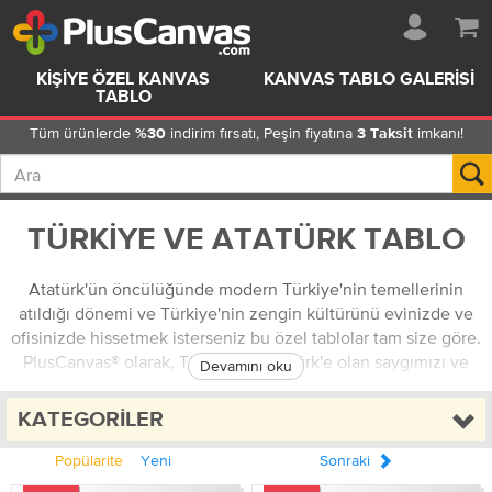
KIŞIYE ÖZEL KANVAS
KANVAS TABLO GALERISI
TABLO
Tüm ürünlerde
indirim fırsatı, Peşin fiyatına
imkanı!
%30
3 Taksit
TÜRKIYE VE ATATÜRK TABLO
Atatürk'ün öncülüğünde modern Türkiye'nin temellerinin
atıldığı dönemi ve Türkiye'nin zengin kültürünü evinizde ve
ofisinizde hissetmek isterseniz bu özel tablolar tam size göre.
PlusCanvas® olarak, Türkiye ve Atatürk'e olan saygımızı ve
Devamını oku
sevgimizi bu koleksiyonla yansıtmak istiyoruz. Siz de tarihi ve
sanatı bir araya getiren bu benzersiz tablolarla çerçeve
KATEGORILER
seçenekleri ile beraber evinizi veya iş yerinizi süsleyin.
Popülarite
Yeni
Sonraki