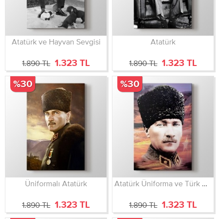
Atatürk ve Hayvan Sevgisi
Atatürk
1.323 TL
1.323 TL
1.890 TL
1.890 TL
%30
%30
Üniformalı Atatürk
Atatürk Üniforma ve Türk Bayrağı
1.323 TL
1.323 TL
1.890 TL
1.890 TL