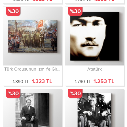
%30
%30
Türk Ordusunun İzmir'e Girişi
Atatürk
1.323 TL
1.253 TL
1.890 TL
1.790 TL
%30
%30