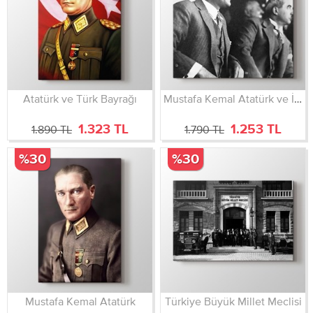
Atatürk ve Türk Bayrağı
Mustafa Kemal Atatürk ve İsmet İnönü
1.323 TL
1.253 TL
1.890 TL
1.790 TL
%30
%30
Mustafa Kemal Atatürk
Türkiye Büyük Millet Meclisi