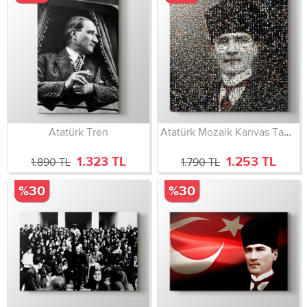
Atatürk Tren
Atatürk Mozaik Kanvas Tablo
1.323 TL
1.253 TL
1.890 TL
1.790 TL
%30
%30