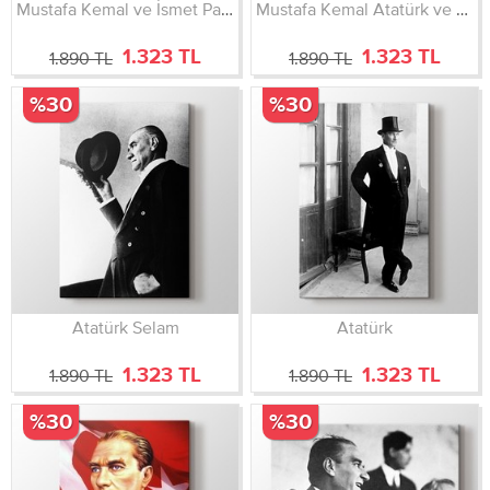
Mustafa Kemal ve İsmet Paşa
Mustafa Kemal Atatürk ve Türk Bayrağı
1.323 TL
1.323 TL
1.890 TL
1.890 TL
%30
%30
Atatürk Selam
Atatürk
1.323 TL
1.323 TL
1.890 TL
1.890 TL
%30
%30