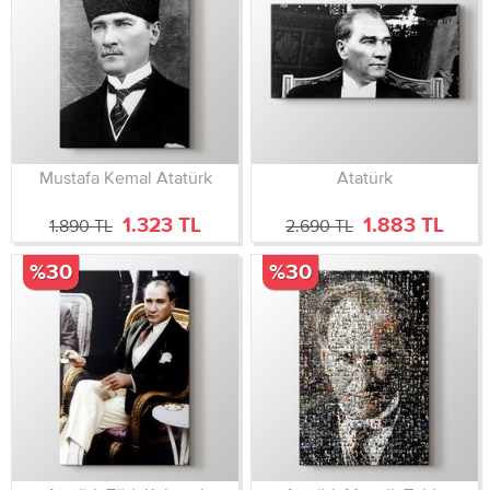
Mustafa Kemal Atatürk
Atatürk
1.323 TL
1.883 TL
1.890 TL
2.690 TL
%30
%30