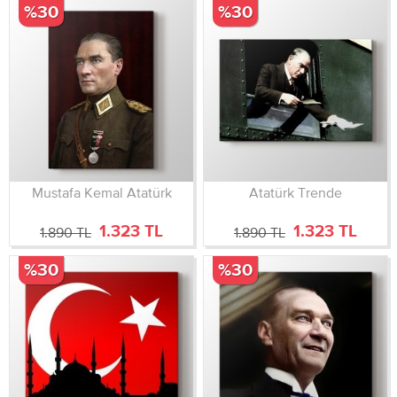
%30
%30
Mustafa Kemal Atatürk
Atatürk Trende
1.323 TL
1.323 TL
1.890 TL
1.890 TL
%30
%30