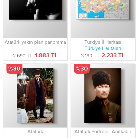
Atatürk yakın plan panorama
Türkiye İl Haritası
Türkiye Haritaları
1.883 TL
2.233 TL
2.690 TL
3.190 TL
%30
%30
Atatürk
Atatürk Portresi - Anıtkabir