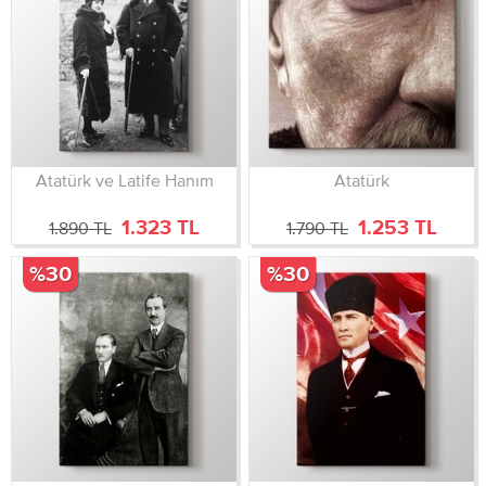
Atatürk ve Latife Hanım
Atatürk
1.323 TL
1.253 TL
1.890 TL
1.790 TL
%30
%30