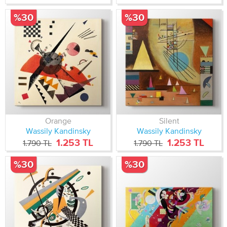
%30
%30
Orange
Silent
Wassily Kandinsky
Wassily Kandinsky
1.253 TL
1.253 TL
1.790 TL
1.790 TL
%30
%30