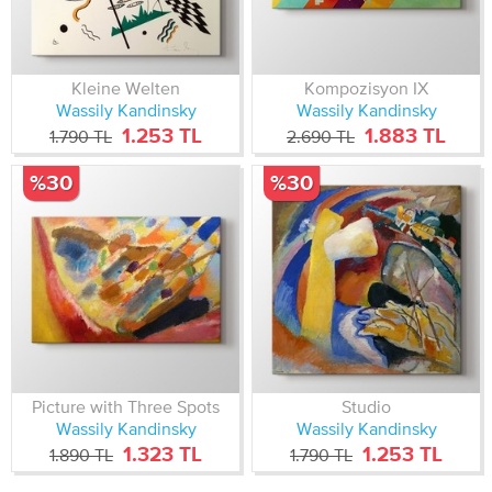
Kleine Welten
Kompozisyon IX
Wassily Kandinsky
Wassily Kandinsky
1.253 TL
1.883 TL
1.790 TL
2.690 TL
%30
%30
Picture with Three Spots
Studio
Wassily Kandinsky
Wassily Kandinsky
1.323 TL
1.253 TL
1.890 TL
1.790 TL