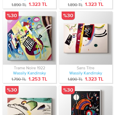
1.323 TL
1.323 TL
1.890 TL
1.890 TL
%30
%30
Trame Noire 1922
Sans Titre
Wassily Kandinsky
Wassily Kandinsky
1.253 TL
1.323 TL
1.790 TL
1.890 TL
%30
%30