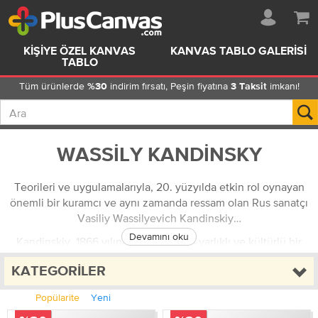
KIŞIYE ÖZEL KANVAS
KANVAS TABLO GALERISI
TABLO
Tüm ürünlerde
indirim fırsatı, Peşin fiyatına
imkanı!
%30
3 Taksit
WASSILY KANDINSKY
Teorileri ve uygulamalarıyla, 20. yüzyılda etkin rol oynayan
önemli bir kuramcı ve aynı zamanda ressam olan Rus sanatçı
Vasiliy Wassilyevich Kandinskiy…
Devamını oku
Kandinskiy, 1866 yılında Moskova’da varlıklı ve kültürlü bir
ailenin oğlu olarak doğar. Çay tüccarı olan ailesi, o henüz 5
KATEGORILER
yaşındayken boşanır. Odessa’da teyzesinin yanında yaşamaya
başlayan Kandinskiy burada özel bir ortaokulda okur. Lise
Popülarite
Yeni
yıllarında bir yandan piyano ve viyolonsel çalmaya devam