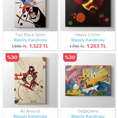
Two Black Spots
Heavy Circles
Wassily Kandinsky
Wassily Kandinsky
1.323 TL
1.253 TL
1.890 TL
1.790 TL
%30
%30
All Around
Doğaçlama
Wassily Kandinsky
Wassily Kandinsky