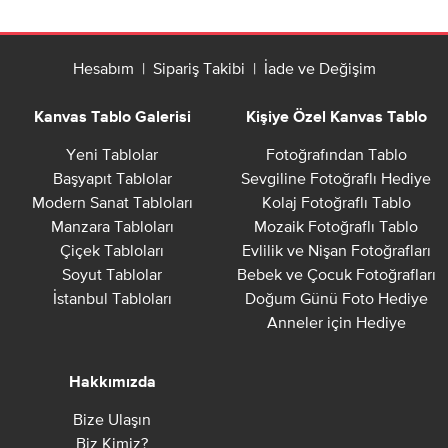
Hesabım
|
Sipariş Takibi
|
İade ve Değişim
Kanvas Tablo Galerisi
Kişiye Özel Kanvas Tablo
Yeni Tablolar
Fotoğrafından Tablo
Başyapıt Tablolar
Sevgiline Fotoğraflı Hediye
Modern Sanat Tabloları
Kolaj Fotoğraflı Tablo
Manzara Tabloları
Mozaik Fotoğraflı Tablo
Çiçek Tabloları
Evlilik ve Nişan Fotoğrafları
Soyut Tablolar
Bebek ve Çocuk Fotoğrafları
İstanbul Tabloları
Doğum Günü Foto Hediye
Anneler için Hediye
Hakkımızda
Bize Ulaşın
Biz Kimiz?