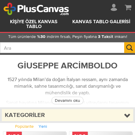
KIŞIYE ÖZEL KANVAS
KANVAS TABLO GALERISI
TABLO
Tüm ürünlerde
indirim fırsatı, Peşin fiyatına
imkanı!
%30
3 Taksit
GIUSEPPE ARCIMBOLDO
1527 yılında Milan’da doğan İtalyan ressam, aynı zamanda
mimarlık, sahne tasarımcılığı, sanat danışmanlığı ve
mühendislik de yaptı.
Devamını oku
Sanat hayatına Milano Katedrali’ndeki vitraylarını tasarımını
yapmakla başlayan Arcimboldo, yarattığı nefes kesici vitraylar
KATEGORILER
sayesinde çok kısa süre içinde adını duyurdu. Vitray ve goblen
tasarımlarına Como Katedrali’nde devam ettikten sonra, 1562
Popülarite
Yeni
yılında kutsal Roma İmparatoru 1. Ferdinand’ın daveti üzerine