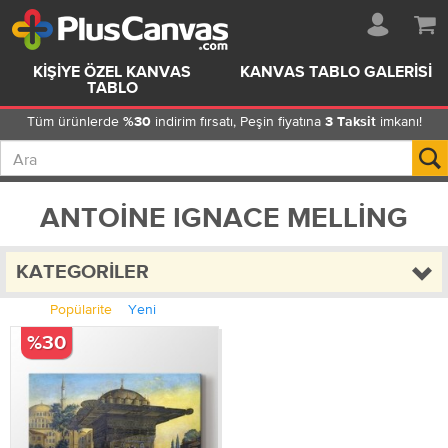
KIŞIYE ÖZEL KANVAS
KANVAS TABLO GALERISI
TABLO
Tüm ürünlerde
indirim fırsatı, Peşin fiyatına
imkanı!
%30
3 Taksit
ANTOINE IGNACE MELLING
KATEGORILER
Popülarite
Yeni
%30