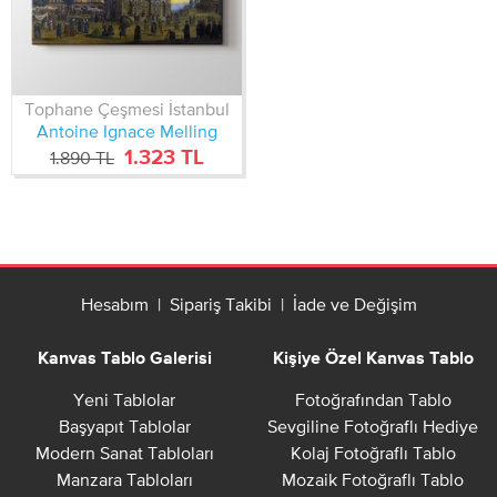
Tophane Çeşmesi İstanbul
Antoine Ignace Melling
1.323 TL
1.890 TL
Hesabım
|
Sipariş Takibi
|
İade ve Değişim
Kanvas Tablo Galerisi
Kişiye Özel Kanvas Tablo
Yeni Tablolar
Fotoğrafından Tablo
Başyapıt Tablolar
Sevgiline Fotoğraflı Hediye
Modern Sanat Tabloları
Kolaj Fotoğraflı Tablo
Manzara Tabloları
Mozaik Fotoğraflı Tablo