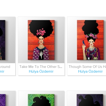
Around
Take Me To The Other Side
mir
Hülya Özdemir
Hülya Özdemir