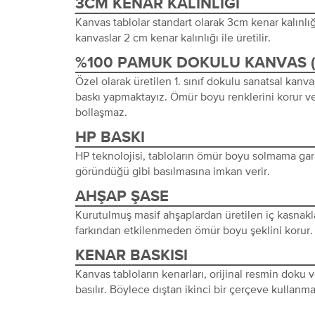
3CM KENAR KALINLIĞI
Kanvas tablolar standart olarak 3cm kenar kalınlığı 
kanvaslar 2 cm kenar kalınlığı ile üretilir.
%100 PAMUK DOKULU KANVAS 
Özel olarak üretilen 1. sınıf dokulu sanatsal kanva
baskı yapmaktayız. Ömür boyu renklerini korur ve
bollaşmaz.
HP BASKI
HP teknolojisi, tabloların ömür boyu solmama gara
göründüğü gibi basılmasına imkan verir.
AHŞAP ŞASE
Kurutulmuş masif ahşaplardan üretilen iç kasnakl
farkından etkilenmeden ömür boyu şeklini korur.
KENAR BASKISI
Kanvas tabloların kenarları, orijinal resmin doku
basılır. Böylece dıştan ikinci bir çerçeve kullanma