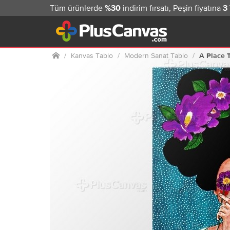
Tüm ürünlerde
indirim fırsatı, Peşin fiyatına
%30
3
Ana sayfa
Kanvas Tablo
Modern Sanat Tablo
A Place 