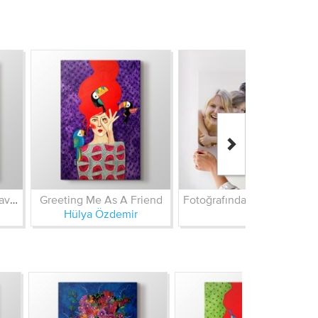
Though Some Of Us Have Spoken
Greeting Me As A Friend
Fotoğrafından Kanvas Tablo
Hülya Özdemir