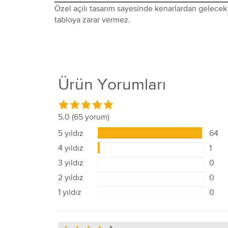
Özel açılı tasarım sayesinde kenarlardan gelecek 
tabloya zarar vermez.
Ürün Yorumları
5.0
(65 yorum)
5 yıldız
64
4 yıldız
1
3 yıldız
0
2 yıldız
0
1 yıldız
0