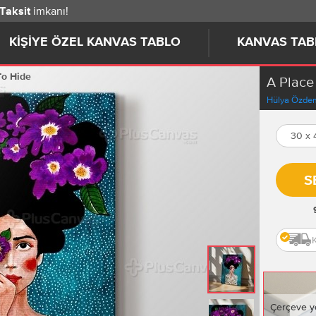
imkanı!
 Taksit
KIŞIYE ÖZEL KANVAS TABLO
KANVAS TAB
To Hide
A Place
Hülya Özdem
30 x
S
Çerçeve y