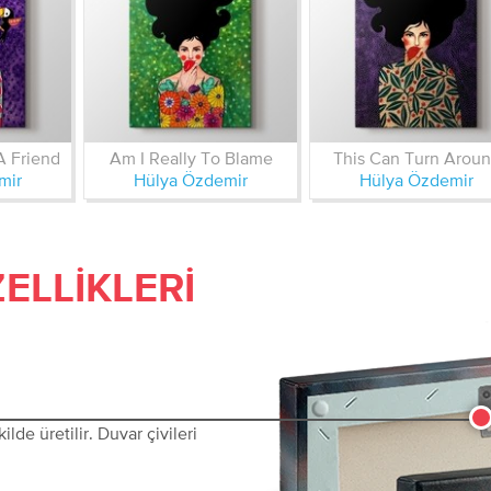
A Friend
Am I Really To Blame
This Can Turn Arou
mir
Hülya Özdemir
Hülya Özdemir
ELLIKLERI
lde üretilir. Duvar çivileri