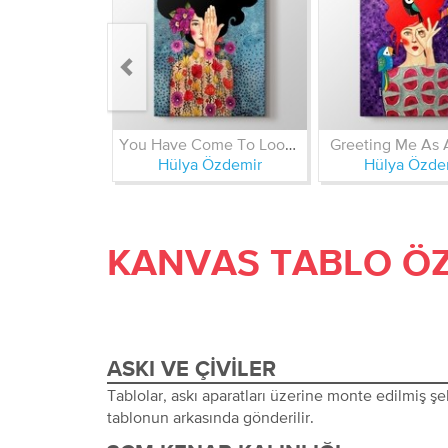
You Have Come To Loose Some Memories
Greeting Me As 
Hülya Özdemir
Hülya Özde
KANVAS TABLO ÖZ
ASKI VE ÇIVILER
Tablolar, askı aparatları üzerine monte edilmiş şeki
tablonun arkasında gönderilir.