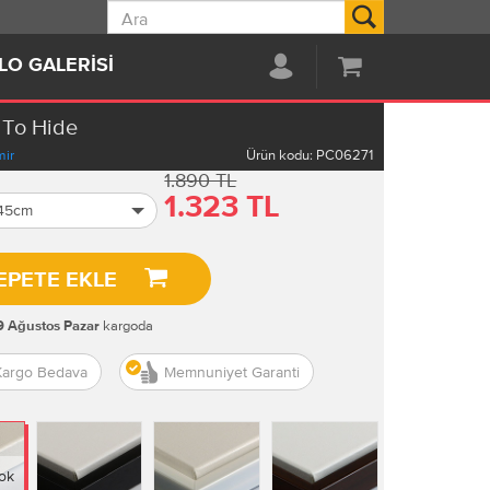
Ara
LO GALERISI
 To Hide
ir
Ürün kodu:
PC06271
1.890 TL
1.323 TL
 45cm
EPETE EKLE
kargoda
9 Ağustos Pazar
Kargo Bedava
Memnuniyet Garanti
ok