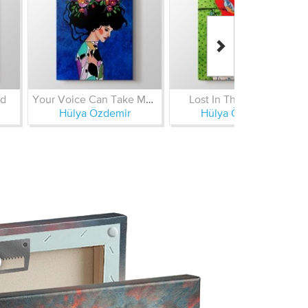
nd
Your Voice Can Take Me There
Lost In The Moment
Hülya Özdemir
Hülya Özdemir