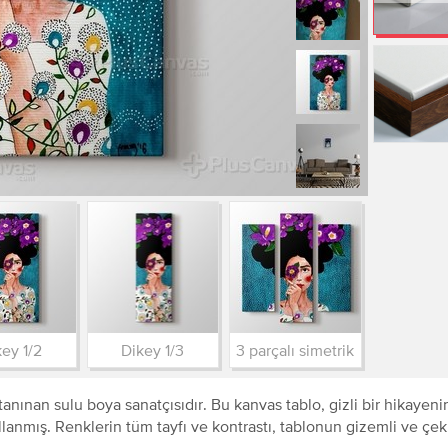
ey 1/2
Dikey 1/3
3 parçalı simetrik
anınan sulu boya sanatçısıdır. Bu kanvas tablo, gizli bir hikayenin
anmış. Renklerin tüm tayfı ve kontrastı, tablonun gizemli ve çekic