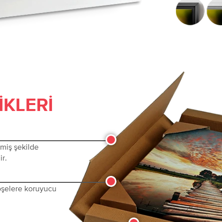
IKLERI
lmiş şekilde
ir.
köşelere koruyucu