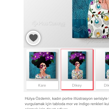
Kare
Dikey
Dik
Hülya Özdemir, kadın portre illüstrasyon serisiyle t
vurgulamak için tabloda mor ve indigo renkleri kull
çözmek için davet ediyor.