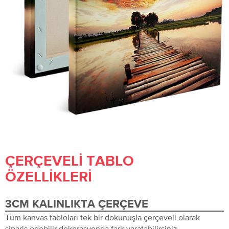
ÇERÇEVELI TABLO
ÖZELLIKLERI
3CM KALINLIKTA ÇERÇEVE
Tüm kanvas tabloları tek bir dokunuşla çerçeveli olarak
sipariş edebilir dekorasyonda fark yaratabilirsiniz.