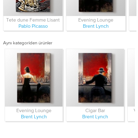
Tete dune Femme Lisant
Evening Lounge
Pablo Picasso
Brent Lynch
Aynı kategoriden ürünler
Evening Lounge
Cigar Bar
Vi
Brent Lynch
Brent Lynch