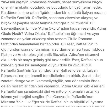
zirvesini yaşayın. Rönesans dönemi, sanat dünyasında birçok
önemli hareketin doğduğu ve büyüdüğü bir çağı temsil eder.
Bu dönemin öne çıkan figürlerinden biri de ünlü İtalyan ressam
Raffaello Santi'dir. Raffaello, sanatının zirvesine ulaşmış ve
birçok başyapıtla sanat tarihine damgasını vurmuştur. Bu
başyapıtlardan biri de "Atina Okulu" adını taşıyan eseridir. Atina
Okulu Nedir? "Atina Okulu," Raffaello'nun öğrencisi ve aynı
zamanda en yakın arkadaşı olan ressam Giulio Romano
tarafından tamamlanan bir tablodur. Bu eser, Raffaello'nun
ölümünden sonra onun mirasını sürdürme amacı taşır. Tabloda,
Platon ve Aristoteles gibi antik filozoflar, Atina'nın efsanevi
okulunda bir araya gelmiş gibi tasvir edilir. Eser, Raffaello'nun
izinden giden bir sanatçının duygu dolu bir övgüsüdür.
Raffaello Santi'nin Sanatındaki İzler Raffaello Santi, İtalyan
Rönesansı'nın en önemli temsilcilerinden biridir. Sanatındaki
zarafet, denge ve mükemmeliyetçilik, onu döneminin önde
gelen ressamlarından biri yapmıştır. "Atina Okulu" gibi eserleri,
Raffaello'nun sanatındaki dini ve mitolojik temaları ustalıkla
işleme yeteneğini sergiler. PlusCanvas ile Raffaello'nun
Mirasına Yolculuk Eğer siz de Raffaello'nun büyülü dünyasına