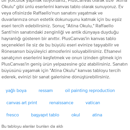
bir yolculuk yapmak istiyorsanız, PlusCanvas olarak size "Atina
Okulu" gibi ünlü eserlerini kanvas tablo olarak sunuyoruz. Ev
veya ofisinizde Raffaello'nun sanatını yaşatmak ve
duvarlarınıza onun estetik dokunuşunu katmak için bu eşsiz
eseri tercih edebilirsiniz. Sonuç "Atina Okulu," Raffaello
Santi'nin sanatındaki zenginliği ve antik dünyaya duyduğu
hayranlığı gösteren bir anıttır. PlusCanvas'in kanvas tablo
seçenekleri ile siz de bu büyülü eseri evinize taşıyabilir ve
Rönesansın büyüleyici atmosferini soluyabilirsiniz. Efsanevi
sanatçının eserlerini keşfetmek ve onun izinden gitmek için
PlusCanvas'in geniş ürün yelpazesine göz atabilirsiniz. Sanatın
büyüsünü yaşamak için "Atina Okulu" kanvas tabloyu tercih
ederek, evinizi bir sanat galerisine dönüştürebilirsiniz.
yağlı boya
ressam
oil painting reproduction
canvas art print
renaissance
vatican
fresco
başyapıt tablo
okul
atina
Bu tabloyu alanlar bunları da aldı