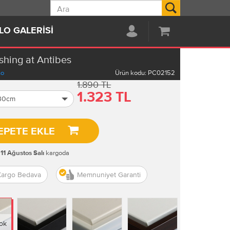
Ara
LO GALERISI
shing at Antibes
so
Ürün kodu:
PC02152
1.890 TL
1.323 TL
 30cm
EPETE EKLE
kargoda
11 Ağustos Salı
Kargo Bedava
Memnuniyet Garanti
ok