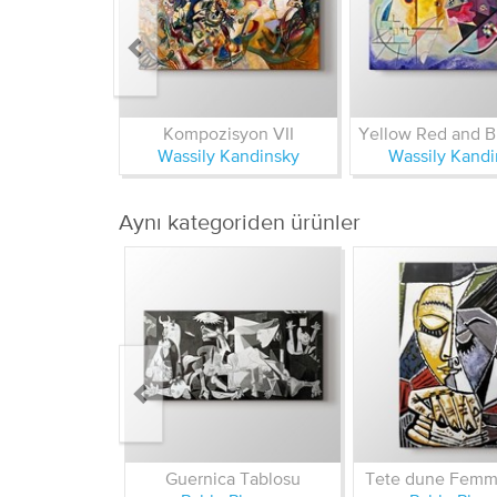
Kompozisyon VII
Yellow Red and B
Wassily Kandinsky
Wassily Kandi
Aynı kategoriden ürünler
Guernica Tablosu
Tete dune Femme