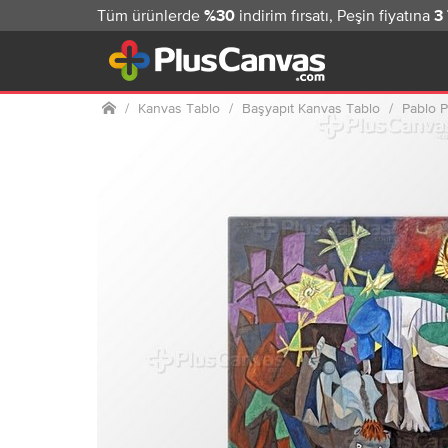
Tüm ürünlerde
indirim fırsatı, Peşin fiyatına
%30
3
Ana sayfa
Kanvas Tablo
Başyapıt Kanvas Tablo
Pablo P