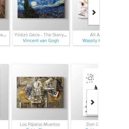
Entre les Trous de la Memoire
Yıldızlı Gece - The Starry Night
All Around
Vincent van Gogh
Wassily Kandinsky
Los Pájaros Muertos
Don Quixote