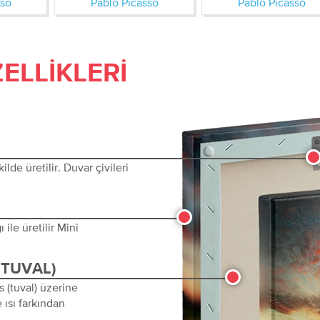
sso
Pablo Picasso
Pablo Picasso
ELLIKLERI
lde üretilir. Duvar çivileri
ile üretilir Mini
(TUVAL)
s (tuval) üzerine
 ısı farkından