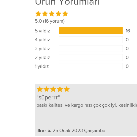
Ürün Yorumları
5.0
(16 yorum)
5 yıldız
16
4 yıldız
0
3 yıldız
0
2 yıldız
0
1 yıldız
0
süperrr
baskı kalitesi ve kargo hızı çok çok iyi. kesinlik
25 Ocak 2023 Çarşamba
ilker b.