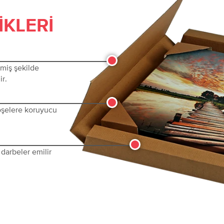
IKLERI
lmiş şekilde
ir.
köşelere koruyucu
darbeler emilir