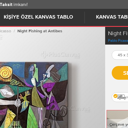
imkanı!
 Taksit
KIŞIYE ÖZEL KANVAS TABLO
KANVAS TAB
icasso
Night Fishing at Antibes
Night Fi
Pablo Picas
45 x
S
Çerçeve y