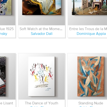
lue 1925
Soft Watch at the Moment of First Explosion 1954
nsky
Salvador Dali
Dominique Appia
 Lisant
The Dance of Youth
Standing Nude