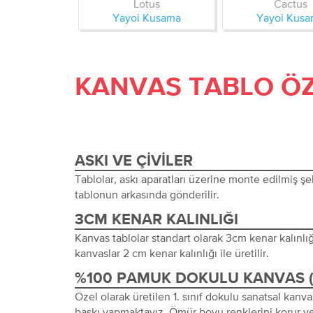
Lotus
Cactus
Yayoi Kusama
Yayoi Kus
KANVAS TABLO ÖZ
ASKI VE ÇIVILER
Tablolar, askı aparatları üzerine monte edilmiş şeki
tablonun arkasında gönderilir.
3CM KENAR KALINLIĞI
Kanvas tablolar standart olarak 3cm kenar kalınlığı 
kanvaslar 2 cm kenar kalınlığı ile üretilir.
%100 PAMUK DOKULU KANVAS 
Özel olarak üretilen 1. sınıf dokulu sanatsal kanva
baskı yapmaktayız. Ömür boyu renklerini korur ve