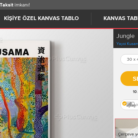
imkanı!
 Taksit
KIŞIYE ÖZEL KANVAS TABLO
KANVAS TAB
Jungle
Yayoi Kusa
30 x
S
10
Çerçeve y