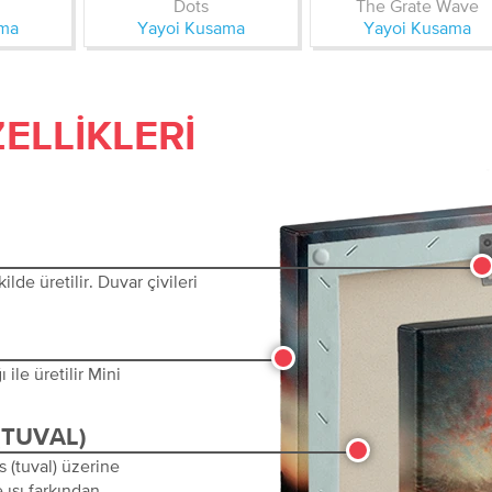
Dots
The Grate Wave
ama
Yayoi Kusama
Yayoi Kusama
ELLIKLERI
lde üretilir. Duvar çivileri
ile üretilir Mini
(TUVAL)
s (tuval) üzerine
 ısı farkından