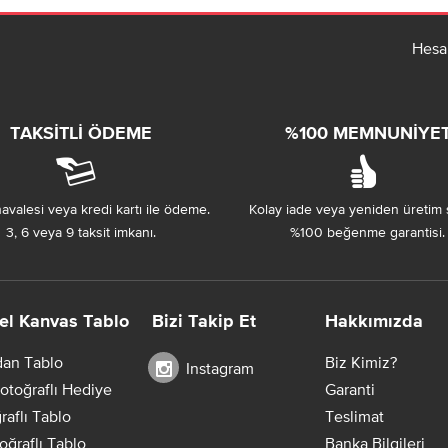
Hesa
TAKSITLI ÖDEME
%100 MEMNUNIYE
avalesi veya kredi kartı ile ödeme.
Kolay iade veya yeniden üretim 
3, 6 veya 9 taksit imkanı.
%100 beğenme garantisi.
el Kanvas Tablo
Bizi Takip Et
Hakkımızda
dan Tablo
Biz Kimiz?
Instagram
otoğraflı Hediye
Garanti
raflı Tablo
Teslimat
oğraflı Tablo
Banka Bilgileri