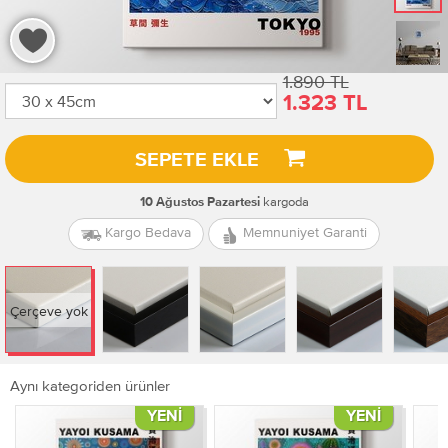
1.890 TL
1.323 TL
SEPETE EKLE
kargoda
10 Ağustos Pazartesi
Kargo Bedava
Memnuniyet Garanti
Çerçeve yok
Aynı kategoriden ürünler
YENI
YENI