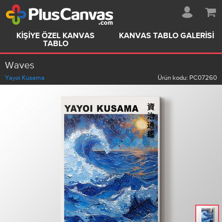
KIŞIYE ÖZEL KANVAS
KANVAS TABLO GALERISI
TABLO
Waves
Yayoi Kusama
Ürün kodu:
PC07260