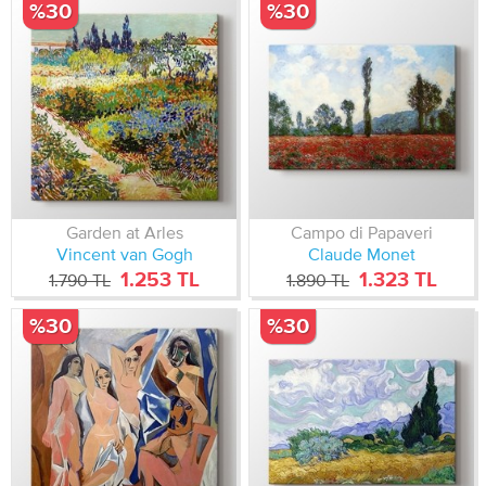
%30
%30
Garden at Arles
Campo di Papaveri
Vincent van Gogh
Claude Monet
1.253 TL
1.323 TL
1.790 TL
1.890 TL
%30
%30