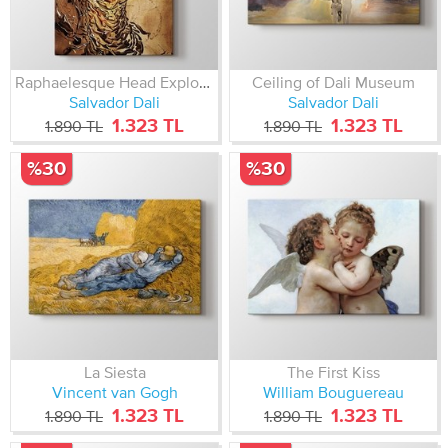
Raphaelesque Head Exploading
Ceiling of Dali Museum
Salvador Dali
Salvador Dali
1.323 TL
1.323 TL
1.890 TL
1.890 TL
%30
%30
La Siesta
The First Kiss
Vincent van Gogh
William Bouguereau
1.323 TL
1.323 TL
1.890 TL
1.890 TL