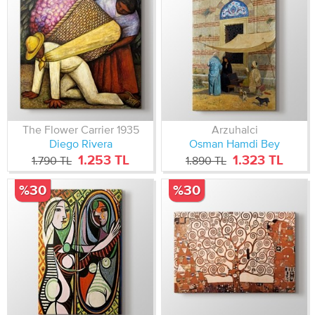
The Flower Carrier 1935
Arzuhalci
Diego Rivera
Osman Hamdi Bey
1.253 TL
1.323 TL
1.790 TL
1.890 TL
%30
%30