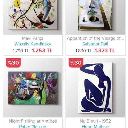
Mavi Parça
Apparition of the Visage of Aphrodite of Cnidos in a Landscape
Wassily Kandinsky
Salvador Dali
1.253 TL
1.323 TL
1.790 TL
1.890 TL
%30
%30
Night Fishing at Antibes
Nu Bleu I - 1952
Pablo Picasso
Henri Matisse