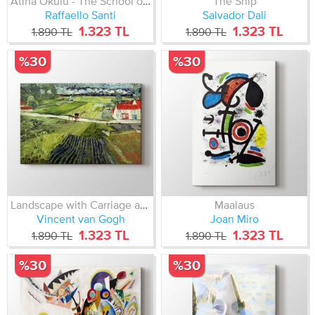
Atina Okulu - The School of Athens
The Ship
Raffaello Santi
Salvador Dali
1.323 TL
1.323 TL
1.890 TL
1.890 TL
%30
%30
Landscape with Carriage and Train
Maalaus
Vincent van Gogh
Joan Miro
1.323 TL
1.323 TL
1.890 TL
1.890 TL
%30
%30