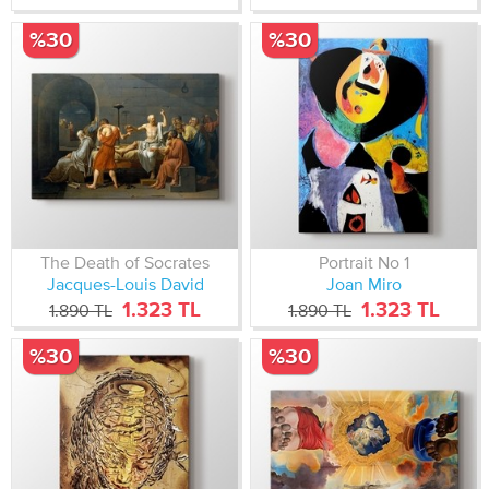
%30
%30
The Death of Socrates
Portrait No 1
Jacques-Louis David
Joan Miro
1.323 TL
1.323 TL
1.890 TL
1.890 TL
%30
%30