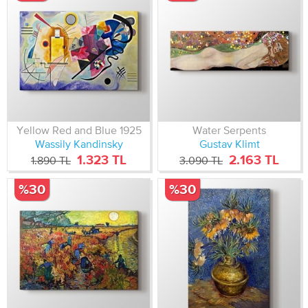
Yellow Red and Blue 1925
Water Serpents
Wassily Kandinsky
Gustav Klimt
1.323 TL
2.163 TL
1.890 TL
3.090 TL
%30
%30