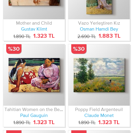
Mother and Child
Vazo Yerleştiren Kız
Gustav Klimt
Osman Hamdi Bey
1.323 TL
1.883 TL
1.890 TL
2.690 TL
%30
%30
Tahitian Women on the Beach
Poppy Field Argenteuil
Paul Gauguin
Claude Monet
1.323 TL
1.323 TL
1.890 TL
1.890 TL