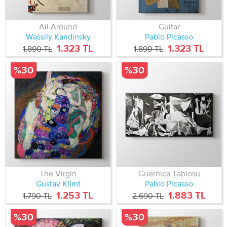
All Around
Guitar
Wassily Kandinsky
Pablo Picasso
1.323 TL
1.323 TL
1.890 TL
1.890 TL
%30
%30
The Virgin
Guernica Tablosu
Gustav Klimt
Pablo Picasso
1.253 TL
1.883 TL
1.790 TL
2.690 TL
%30
%30