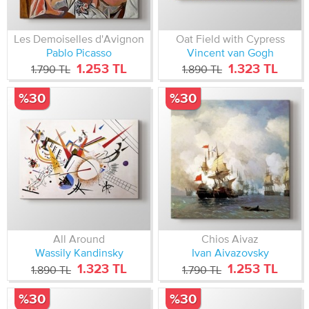
Les Demoiselles d'Avignon
Oat Field with Cypress
Pablo Picasso
Vincent van Gogh
1.253 TL
1.323 TL
1.790 TL
1.890 TL
%30
%30
All Around
Chios Aivaz
Wassily Kandinsky
Ivan Aivazovsky
1.323 TL
1.253 TL
1.890 TL
1.790 TL
%30
%30