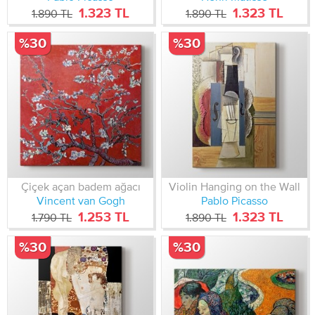
1.323 TL
1.323 TL
1.890 TL
1.890 TL
%30
%30
Çiçek açan badem ağacı
Violin Hanging on the Wall
Vincent van Gogh
Pablo Picasso
1.253 TL
1.323 TL
1.790 TL
1.890 TL
%30
%30