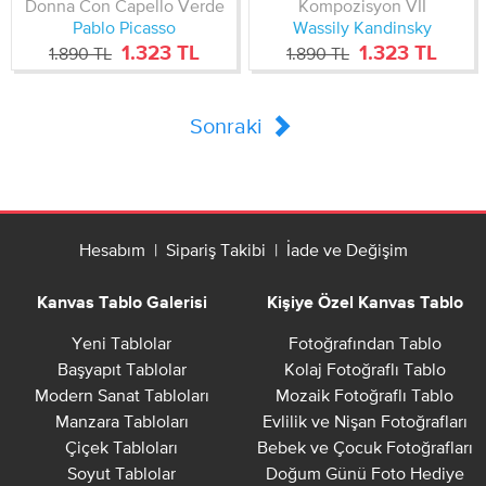
Donna Con Capello Verde
Kompozisyon VII
Pablo Picasso
Wassily Kandinsky
1.323 TL
1.323 TL
1.890 TL
1.890 TL
Sonraki
Hesabım
|
Sipariş Takibi
|
İade ve Değişim
Kanvas Tablo Galerisi
Kişiye Özel Kanvas Tablo
Yeni Tablolar
Fotoğrafından Tablo
Başyapıt Tablolar
Kolaj Fotoğraflı Tablo
Modern Sanat Tabloları
Mozaik Fotoğraflı Tablo
Manzara Tabloları
Evlilik ve Nişan Fotoğrafları
Çiçek Tabloları
Bebek ve Çocuk Fotoğrafları
Soyut Tablolar
Doğum Günü Foto Hediye