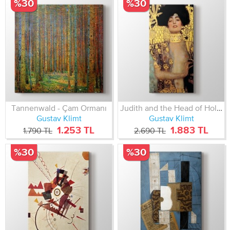
%30
%30
Tannenwald - Çam Ormanı
Judith and the Head of Holofernes
Gustav Klimt
Gustav Klimt
1.253 TL
1.883 TL
1.790 TL
2.690 TL
%30
%30