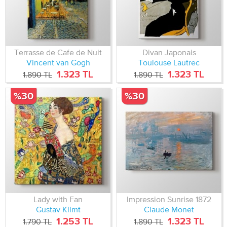
Terrasse de Cafe de Nuit
Divan Japonais
Vincent van Gogh
Toulouse Lautrec
1.323 TL
1.323 TL
1.890 TL
1.890 TL
%30
%30
Lady with Fan
Impression Sunrise 1872
Gustav Klimt
Claude Monet
1.253 TL
1.323 TL
1.790 TL
1.890 TL