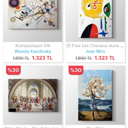
Kompozisyon VIII
Et Fixe Les Cheveux dune Etoile
Wassily Kandinsky
Joan Miro
1.323 TL
1.323 TL
1.890 TL
1.890 TL
%30
%30