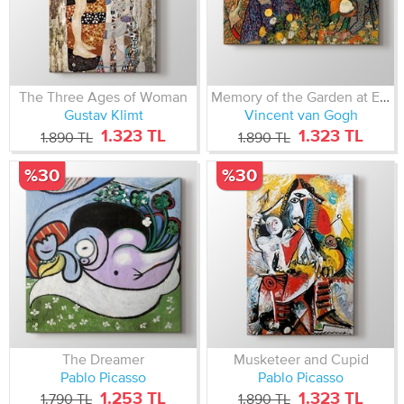
The Three Ages of Woman
Memory of the Garden at Etten
Gustav Klimt
Vincent van Gogh
1.323 TL
1.323 TL
1.890 TL
1.890 TL
%30
%30
The Dreamer
Musketeer and Cupid
Pablo Picasso
Pablo Picasso
1.253 TL
1.323 TL
1.790 TL
1.890 TL