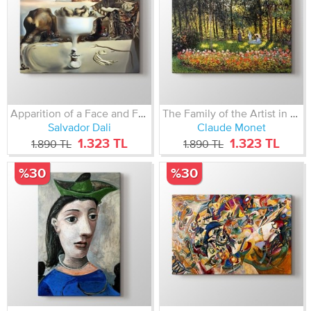
Apparition of a Face and Fruit Dish on a Beach 1938
The Family of the Artist in the Argenteuil Garden
Salvador Dali
Claude Monet
1.323 TL
1.323 TL
1.890 TL
1.890 TL
%30
%30