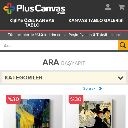
KIŞIYE ÖZEL KANVAS
KANVAS TABLO GALERISI
TABLO
Tüm ürünlerde
indirim fırsatı, Peşin fiyatına
imkanı!
%30
3 Taksit
ARA
BAŞYAPIT
KATEGORILER
Sonraki
%30
%30