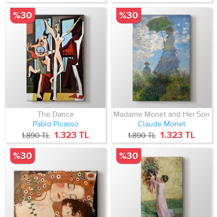
%30
%30
The Dance
Madame Monet and Her Son
Pablo Picasso
Claude Monet
1.323 TL
1.323 TL
1.890 TL
1.890 TL
%30
%30