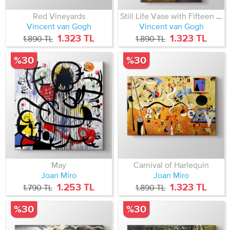
Red Vineyards
Still Life Vase with Fifteen Sunflowers
Vincent van Gogh
Vincent van Gogh
1.323 TL
1.323 TL
1.890 TL
1.890 TL
%30
%30
May
Carnival of Harlequin
Joan Miro
Joan Miro
1.253 TL
1.323 TL
1.790 TL
1.890 TL
%30
%30