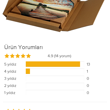
Ürün Yorumları
4.9
(14 yorum)
5 yıldız
13
4 yıldız
1
3 yıldız
0
2 yıldız
0
1 yıldız
0