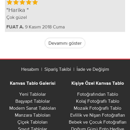
Harika
Çok güzel
9 Kasım 2018 Cuma
FUAT A.
Devamını göster
Hesabım
|
Sipariş Takibi
|
İade ve Değişim
Kanvas Tablo Galerisi
Kişiye Özel Kanvas Tablo
Yeni Tablolar
Fotoğrafından Tablo
Başyapıt Tablolar
Kolaj Fotoğraflı Tablo
Modern Sanat Tabloları
Mozaik Fotoğraflı Tablo
Manzara Tabloları
Evlilik ve Nişan Fotoğrafları
Çiçek Tabloları
Bebek ve Çocuk Fotoğrafları
Soyut Tablolar
Doğum Günü Foto Hediye