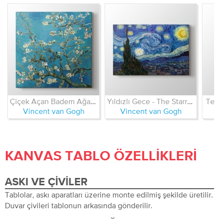
Çiçek Açan Badem Ağacı - Almond Blossom
Yıldızlı Gece - The Starry Night
Ter
Vincent van Gogh
Vincent van Gogh
KANVAS TABLO ÖZELLIKLERI
ASKI VE ÇIVILER
Tablolar, askı aparatları üzerine monte edilmiş şekilde üretilir.
Duvar çivileri tablonun arkasında gönderilir.