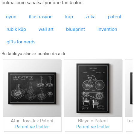
bulmacanın sanatsal yönüne tanık olun.
oyun
illüstrasyon
küp
zeka
patent
rubik küp
wall art
blueprint
invention
gifts for nerds
Bu tabloyu alanlar bunları da aldı
Atari Joystick Patent
Bicycle Patent
Patent ve İcatlar
Patent ve İcatlar