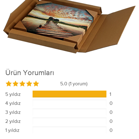
Ürün Yorumları
5.0
(1 yorum)
5 yıldız
1
4 yıldız
0
3 yıldız
0
2 yıldız
0
1 yıldız
0