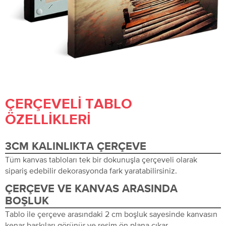
ÇERÇEVELI TABLO
ÖZELLIKLERI
3CM KALINLIKTA ÇERÇEVE
Tüm kanvas tabloları tek bir dokunuşla çerçeveli olarak
sipariş edebilir dekorasyonda fark yaratabilirsiniz.
ÇERÇEVE VE KANVAS ARASINDA
BOŞLUK
Tablo ile çerçeve arasındaki 2 cm boşluk sayesinde kanvasın
kenar baskıları görünür ve resim ön plana çıkar.