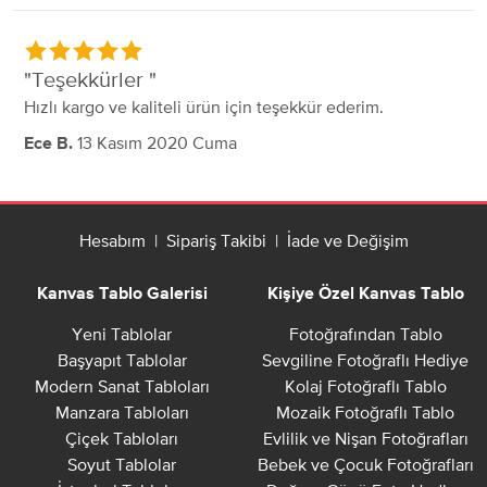
Teşekkürler
Hızlı kargo ve kaliteli ürün için teşekkür ederim.
13 Kasım 2020 Cuma
Ece B.
Hesabım
|
Sipariş Takibi
|
İade ve Değişim
Kanvas Tablo Galerisi
Kişiye Özel Kanvas Tablo
Yeni Tablolar
Fotoğrafından Tablo
Başyapıt Tablolar
Sevgiline Fotoğraflı Hediye
Modern Sanat Tabloları
Kolaj Fotoğraflı Tablo
Manzara Tabloları
Mozaik Fotoğraflı Tablo
Çiçek Tabloları
Evlilik ve Nişan Fotoğrafları
Soyut Tablolar
Bebek ve Çocuk Fotoğrafları