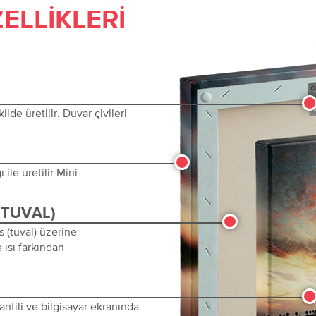
ELLIKLERI
lde üretilir. Duvar çivileri
ile üretilir Mini
(TUVAL)
s (tuval) üzerine
 ısı farkından
ntili ve bilgisayar ekranında