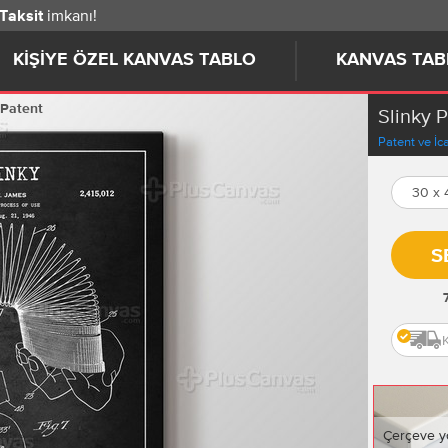
imkanı!
 Taksit
KIŞIYE ÖZEL KANVAS TABLO
KANVAS TAB
 Patent
Slinky 
Patent ve İca
30 x
S
Çerçeve y