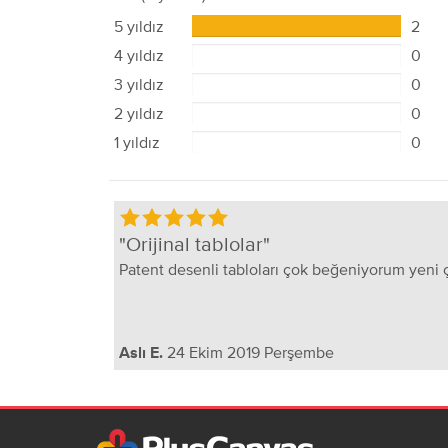
5 yıldız
2
4 yıldız
0
3 yıldız
0
2 yıldız
0
1 yıldız
0
Orijinal tablolar
Patent desenli tabloları çok beğeniyorum yeni ç
24 Ekim 2019 Perşembe
Aslı E.