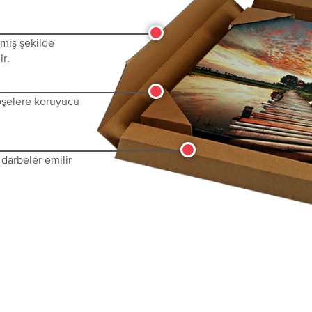
lmiş şekilde
ir.
köşelere koruyucu
darbeler emilir