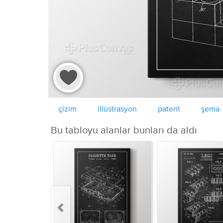
çizim
illüstrasyon
patent
şema
Bu tabloyu alanlar bunları da aldı