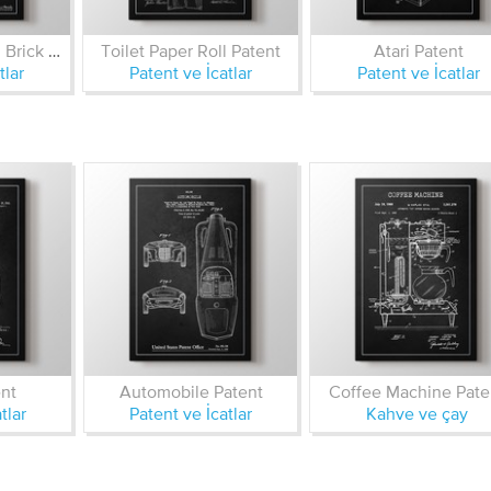
Lego Toy Building Brick Patent
Toilet Paper Roll Patent
Atari Patent
tlar
Patent ve İcatlar
Patent ve İcatlar
nt
Automobile Patent
Coffee Machine Pate
tlar
Patent ve İcatlar
Kahve ve çay