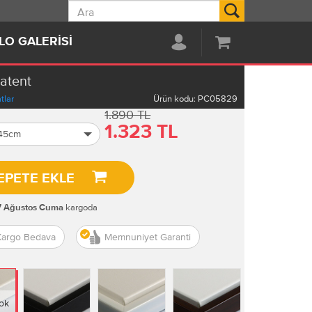
Ara
LO GALERISI
Patent
tlar
Ürün kodu:
PC05829
1.890 TL
1.323 TL
 45cm
EPETE EKLE
kargoda
7 Ağustos Cuma
Kargo Bedava
Memnuniyet Garanti
ok