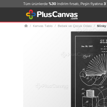
Tüm ürünlerde
indirim fırsatı, Peşin fiyatına
%30
3
Ana sayfa
Kanvas Tablo
Bebek ve Çocuk Odası
Slinky