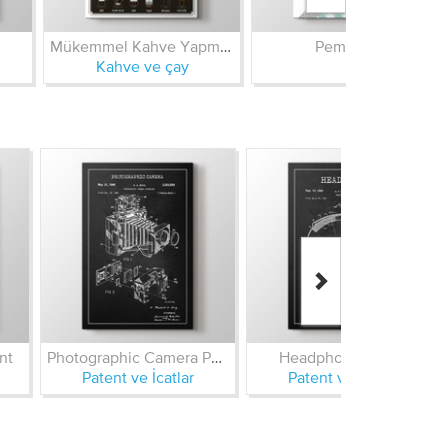
Mükemmel Kahve Yapmanın 38 Yolu
Pembe Fil
Kahve ve çay
nt
Photographic Camera Patent
Headphone Patent
Patent ve İcatlar
Patent ve İcatlar