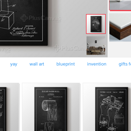
yay
wall art
blueprint
invention
gifts 