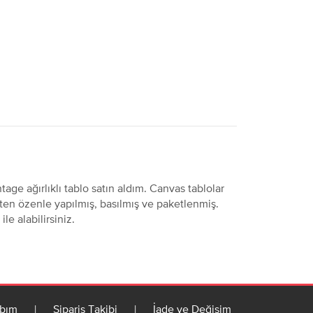
tage ağırlıklı tablo satın aldım. Canvas tablolar
aten özenle yapılmış, basılmış ve paketlenmiş.
e alabilirsiniz.
bım
|
Sipariş Takibi
|
İade ve Değişim