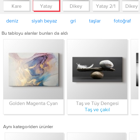
Kare
Yatay
Dikey
Yatay 2/1
Dikey 
deniz
siyah beyaz
gri
taşlar
fotoğraf
Bu tabloyu alanlar bunları da aldı
Golden Magenta Cyan
Taş ve Tüy Dengesi
Taş ve çakıl
Aynı kategoriden ürünler