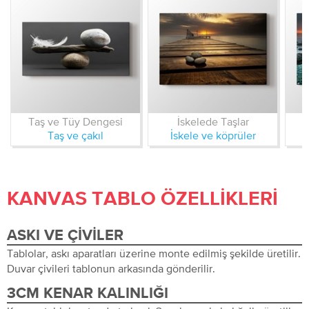
Taş ve Tüy Dengesi
İskelede Taşlar
S
Taş ve çakıl
İskele ve köprüler
KANVAS TABLO ÖZELLIKLERI
ASKI VE ÇIVILER
Tablolar, askı aparatları üzerine monte edilmiş şekilde üretilir.
Duvar çivileri tablonun arkasında gönderilir.
3CM KENAR KALINLIĞI