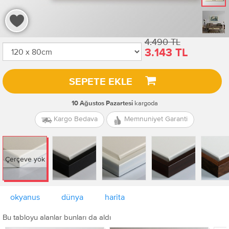
4.490 TL
3.143 TL
SEPETE EKLE
kargoda
10 Ağustos Pazartesi
Kargo Bedava
Memnuniyet Garanti
Çerçeve yok
okyanus
dünya
harita
Bu tabloyu alanlar bunları da aldı