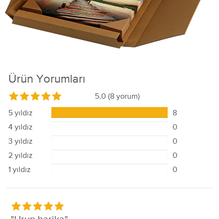
Ürün Yorumları
5.0
(8 yorum)
5 yıldız
8
4 yıldız
0
3 yıldız
0
2 yıldız
0
1 yıldız
0