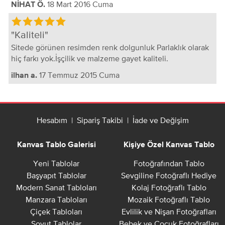
18 Mart 2016 Cuma
NİHAT Ö.
Kaliteli
Sitede görünen resimden renk dolgunluk Parlaklık olarak
hiç farkı yok.İşçilik ve malzeme gayet kaliteli.
17 Temmuz 2015 Cuma
ilhan a.
Hesabım
|
Sipariş Takibi
|
İade ve Değişim
Kanvas Tablo Galerisi
Kişiye Özel Kanvas Tablo
Yeni Tablolar
Fotoğrafından Tablo
Başyapıt Tablolar
Sevgiline Fotoğraflı Hediye
Modern Sanat Tabloları
Kolaj Fotoğraflı Tablo
Manzara Tabloları
Mozaik Fotoğraflı Tablo
Çiçek Tabloları
Evlilik ve Nişan Fotoğrafları
Soyut Tablolar
Bebek ve Çocuk Fotoğrafları