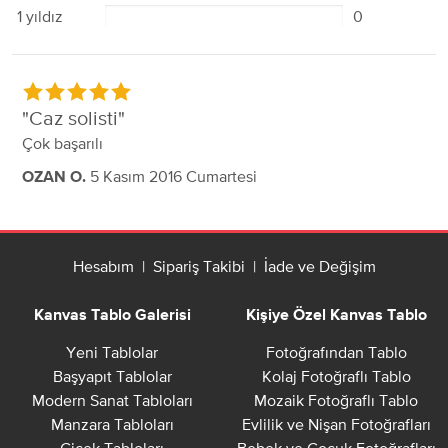
1 yıldız
0
Caz solisti
Çok başarılı
5 Kasım 2016 Cumartesi
OZAN O.
Hesabım
|
Sipariş Takibi
|
İade ve Değişim
Kanvas Tablo Galerisi
Kişiye Özel Kanvas Tablo
Yeni Tablolar
Fotoğrafından Tablo
Başyapıt Tablolar
Kolaj Fotoğraflı Tablo
Modern Sanat Tabloları
Mozaik Fotoğraflı Tablo
Manzara Tabloları
Evlilik ve Nişan Fotoğrafları