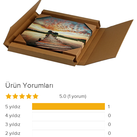
Ürün Yorumları
5.0
(1 yorum)
5 yıldız
1
4 yıldız
0
3 yıldız
0
2 yıldız
0