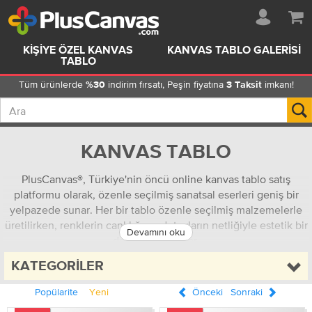
KIŞIYE ÖZEL KANVAS
KANVAS TABLO GALERISI
TABLO
Tüm ürünlerde
indirim fırsatı, Peşin fiyatına
imkanı!
%30
3 Taksit
KANVAS TABLO
PlusCanvas®, Türkiye'nin öncü online kanvas tablo satış
platformu olarak, özenle seçilmiş sanatsal eserleri geniş bir
yelpazede sunar. Her bir tablo özenle seçilmiş malzemelerle
üretilirken, renklerin canlılığı ve detayların netliğiyle estetik bir
Devamını oku
deneyim sunuyor.
Yeni Tablolar
-
En Çok Satılanlar
-
Başyapıtlar
-
Fotoğraf
-
KATEGORILER
Modern Sanatlar
-
Şehir Manzaraları
Popülarite
Yeni
Önceki
Sonraki
Kanvas tablo nedir? Kanvas tablo, bir sanat eseri veya