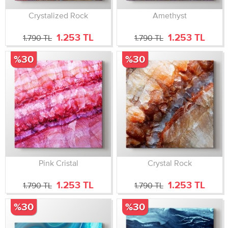
Crystalized Rock
Amethyst
1.253 TL
1.253 TL
1.790 TL
1.790 TL
%30
%30
Pink Cristal
Crystal Rock
1.253 TL
1.253 TL
1.790 TL
1.790 TL
%30
%30