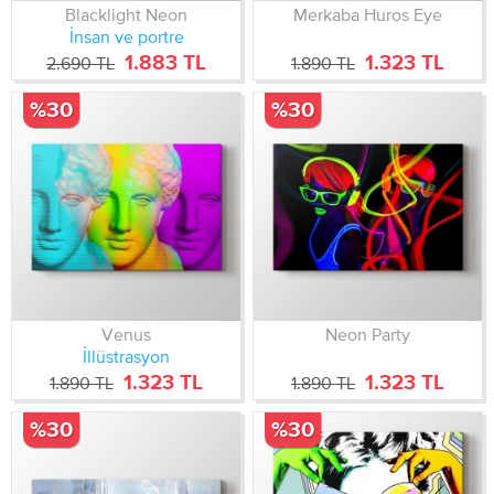
Blacklight Neon
Merkaba Huros Eye
İnsan ve portre
1.883 TL
1.323 TL
2.690 TL
1.890 TL
%30
%30
Venus
Neon Party
İllüstrasyon
1.323 TL
1.323 TL
1.890 TL
1.890 TL
%30
%30