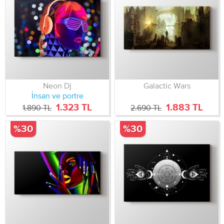
Neon Dj
Galactic Wars
İnsan ve portre
1.323 TL
1.883 TL
1.890 TL
2.690 TL
%30
%30