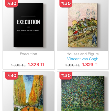
%30
%30
Execution
Houses and Figure
Vincent van Gogh
1.323 TL
1.323 TL
1.890 TL
1.890 TL
%30
%30