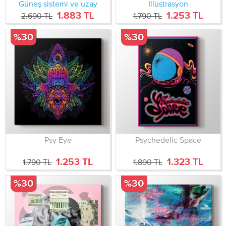
Güneş sistemi ve uzay
İllüstrasyon
1.883 TL
1.253 TL
2.690 TL
1.790 TL
%30
%30
Psy Eye
Psychedelic Space
1.253 TL
1.323 TL
1.790 TL
1.890 TL
%30
%30