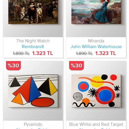
The Night Watch
Miranda
Rembrandt
John William Waterhouse
1.323 TL
1.323 TL
1.890 TL
1.890 TL
%30
%30
Pyramids
Blue White and Red Target