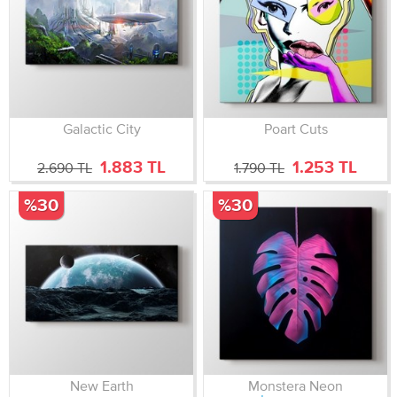
Galactic City
Poart Cuts
1.883 TL
1.253 TL
2.690 TL
1.790 TL
%30
%30
New Earth
Monstera Neon