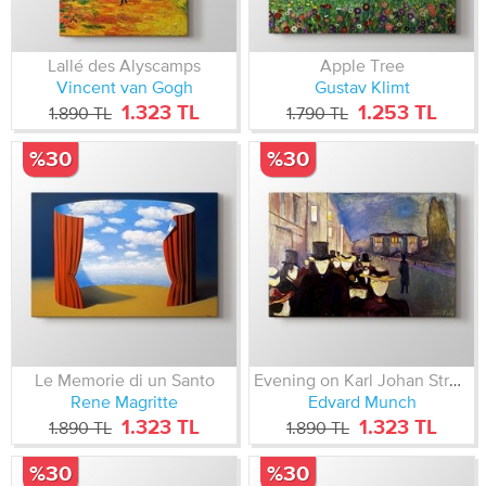
Lallé des Alyscamps
Apple Tree
Vincent van Gogh
Gustav Klimt
1.323 TL
1.253 TL
1.890 TL
1.790 TL
%30
%30
Le Memorie di un Santo
Evening on Karl Johan Street
Rene Magritte
Edvard Munch
1.323 TL
1.323 TL
1.890 TL
1.890 TL
%30
%30