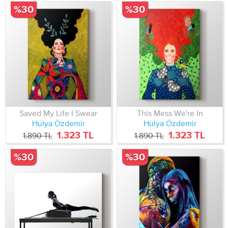
%30
%30
Saved My Life I Swear
This Mess We're In
Hülya Özdemir
Hülya Özdemir
1.323 TL
1.323 TL
1.890 TL
1.890 TL
%30
%30