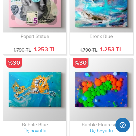
Popart Statue
Bronx Blue
1.253 TL
1.253 TL
1.790 TL
1.790 TL
%30
%30
Bubble Blue
Bubble Flouresent
Üç boyutlu
Üç boyutlu