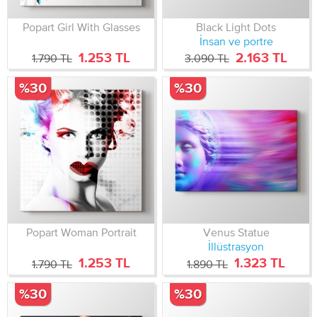
Popart Girl With Glasses
Black Light Dots
İnsan ve portre
1.253 TL
2.163 TL
1.790 TL
3.090 TL
%30
%30
Popart Woman Portrait
Venus Statue
İllüstrasyon
1.253 TL
1.323 TL
1.790 TL
1.890 TL
%30
%30