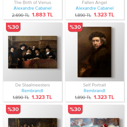
The Birth of Venus
Fallen Angel
Alexandre Cabanel
Alexandre Cabanel
1.883 TL
1.323 TL
2.690 TL
1.890 TL
%30
%30
De Staalmeesters
Self Portrait
Rembrandt
Rembrandt
1.323 TL
1.323 TL
1.890 TL
1.890 TL
%30
%30