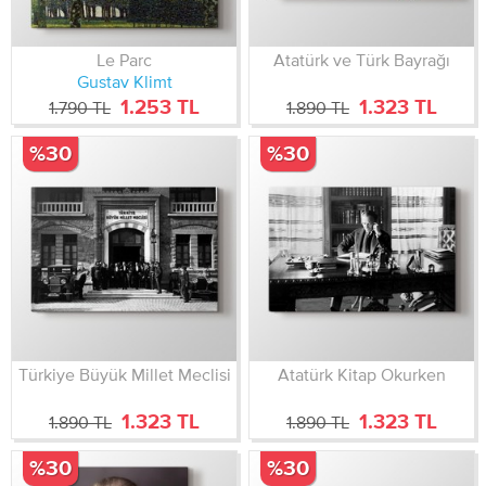
Le Parc
Atatürk ve Türk Bayrağı
Gustav Klimt
1.253 TL
1.323 TL
1.790 TL
1.890 TL
%30
%30
Türkiye Büyük Millet Meclisi
Atatürk Kitap Okurken
1.323 TL
1.323 TL
1.890 TL
1.890 TL
%30
%30