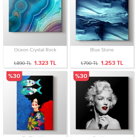
Oceon Crystal Rock
Blue Stone
1.323 TL
1.253 TL
1.890 TL
1.790 TL
%30
%30