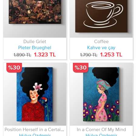
Dulle Griet
Coffee
Pieter Brueghel
Kahve ve çay
1.323 TL
1.253 TL
1.890 TL
1.790 TL
%30
%30
Position Herself in a Certain Posture
In a Corner Of My Mind
Hülya Özdemir
Hülya Özdemir