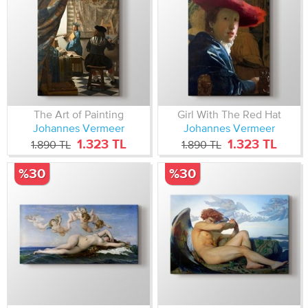
The Art of Painting
Girl With The Red Hat
‎Johannes Vermeer
‎Johannes Vermeer
1.323 TL
1.323 TL
1.890 TL
1.890 TL
%30
%30