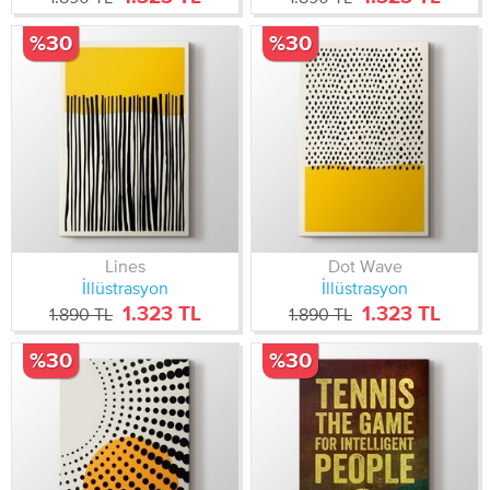
%30
%30
Lines
Dot Wave
İllüstrasyon
İllüstrasyon
1.323 TL
1.323 TL
1.890 TL
1.890 TL
%30
%30