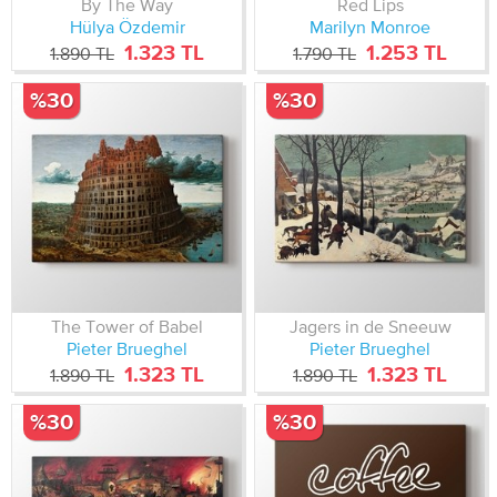
By The Way
Red Lips
Hülya Özdemir
Marilyn Monroe
1.323 TL
1.253 TL
1.890 TL
1.790 TL
%30
%30
The Tower of Babel
Jagers in de Sneeuw
Pieter Brueghel
Pieter Brueghel
1.323 TL
1.323 TL
1.890 TL
1.890 TL
%30
%30