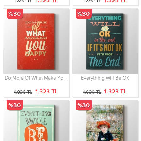
1.323 TL
1.323 TL
1.890 TL
1.890 TL
%30
%30
Do More Of What Make You Happy
Everything Will Be OK
1.323 TL
1.323 TL
1.890 TL
1.890 TL
%30
%30