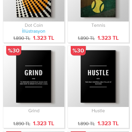
Dot Coin
Tennis
İllüstrasyon
1.323 TL
1.323 TL
1.890 TL
1.890 TL
%30
%30
Grind
Hustle
1.323 TL
1.323 TL
1.890 TL
1.890 TL