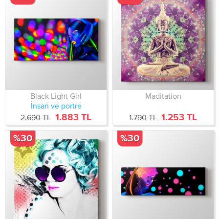
Black Light Girl
Maditation
İnsan ve portre
1.883 TL
1.253 TL
2.690 TL
1.790 TL
%30
%30