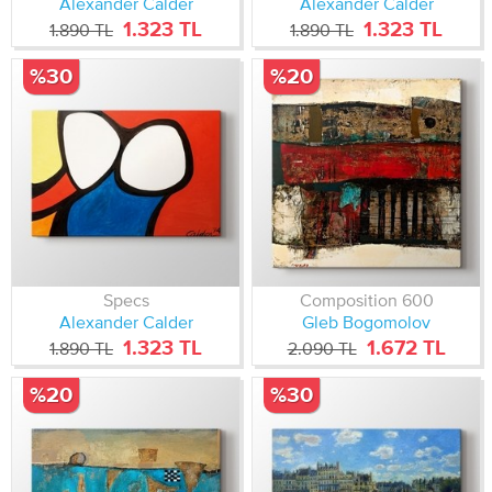
Alexander Calder
Alexander Calder
1.323 TL
1.323 TL
1.890 TL
1.890 TL
%30
%20
Specs
Composition 600
Alexander Calder
Gleb Bogomolov
1.323 TL
1.672 TL
1.890 TL
2.090 TL
%20
%30