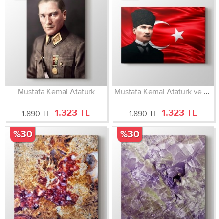
Mustafa Kemal Atatürk
Mustafa Kemal Atatürk ve Bayrak
1.323 TL
1.323 TL
1.890 TL
1.890 TL
%30
%30