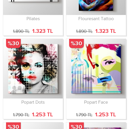
Pilates
Flouresant Tattoo
1.323 TL
1.323 TL
1.890 TL
1.890 TL
%30
%30
Popart Dots
Popart Face
1.253 TL
1.253 TL
1.790 TL
1.790 TL
%30
%30