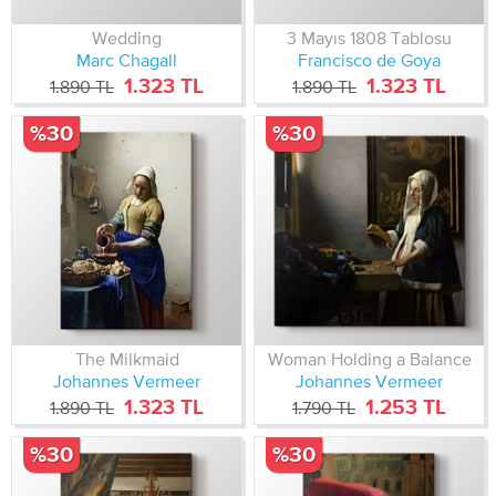
Wedding
3 Mayıs 1808 Tablosu
Marc Chagall
Francisco de Goya
1.323 TL
1.323 TL
1.890 TL
1.890 TL
%30
%30
The Milkmaid
Woman Holding a Balance
‎Johannes Vermeer
‎Johannes Vermeer
1.323 TL
1.253 TL
1.890 TL
1.790 TL
%30
%30