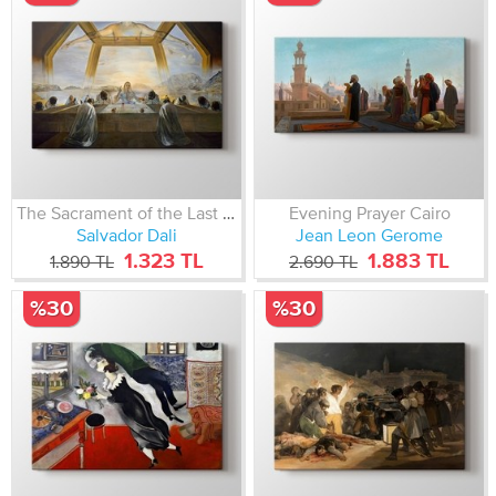
The Sacrament of the Last Supper
Evening Prayer Cairo
Salvador Dali
Jean Leon Gerome
1.323 TL
1.883 TL
1.890 TL
2.690 TL
%30
%30