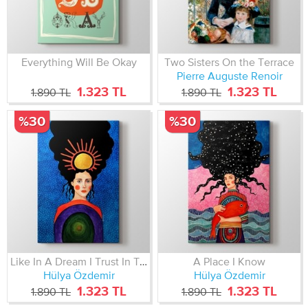
Everything Will Be Okay
Two Sisters On the Terrace
Pierre Auguste Renoir
1.323 TL
1.323 TL
1.890 TL
1.890 TL
%30
%30
Like In A Dream I Trust In This
A Place I Know
Hülya Özdemir
Hülya Özdemir
1.323 TL
1.323 TL
1.890 TL
1.890 TL