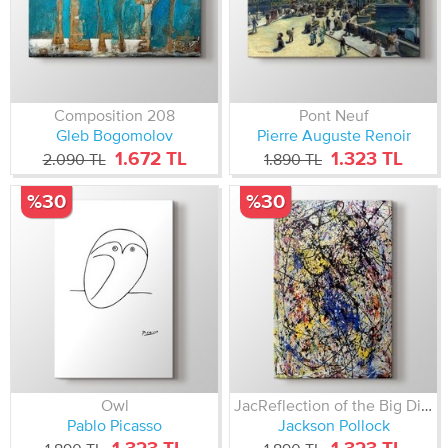
Composition 208
Pont Neuf
Gleb Bogomolov
Pierre Auguste Renoir
1.672 TL
1.323 TL
2.090 TL
1.890 TL
%30
%30
Owl
JacReflection of the Big Dipper
Pablo Picasso
Jackson Pollock