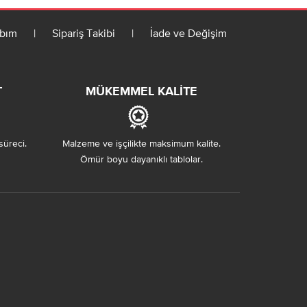
bım
|
Sipariş Takibi
|
İade ve Değişim
T
MÜKEMMEL KALITE
süreci.
Malzeme ve işçilikte maksimum kalite.
Ömür boyu dayanıklı tablolar.