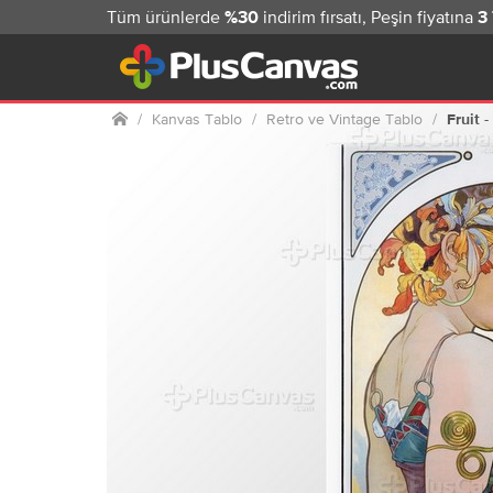
Tüm ürünlerde
indirim fırsatı, Peşin fiyatına
%30
3
Ana sayfa
Kanvas Tablo
Retro ve Vintage Tablo
Fruit 