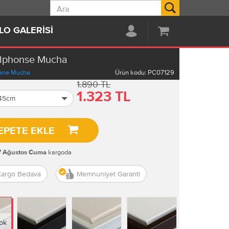
Ara
LO GALERISI
 Alphonse Mucha
arie Mucha
Ürün kodu:
PC07129
1.890 TL
1.323 TL
 45cm
EPETE EKLE
kargoda
7 Ağustos Cuma
Kargo Bedava
Memnuniyet Garanti
ok