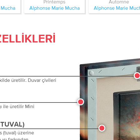
Printemps
Automne
e Mucha
Alphonse Marie Mucha
Alphonse Marie Muc
ELLIKLERI
lde üretilir. Duvar çivileri
ile üretilir Mini
(TUVAL)
s (tuval) üzerine
 ısı farkından