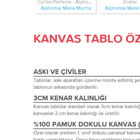
Cycles Perfecta - Alphonse Mucha
Zodiac
Alphonse Marie Mucha
Alphonse Mari
KANVAS TABLO ÖZ
ASKI VE ÇIVILER
Tablolar, askı aparatları üzerine monte edilmiş şeki
tablonun arkasında gönderilir.
3CM KENAR KALINLIĞI
Kanvas tablolar standart olarak 3cm kenar kalınlığı 
kanvaslar 2 cm kenar kalınlığı ile üretilir.
%100 PAMUK DOKULU KANVAS 
Özel olarak üretilen 1. sınıf dokulu sanatsal kanva
baskı yapmaktayız. Ömür boyu renklerini korur ve