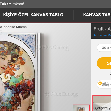
imkanı!
 Taksit
KIŞIYE ÖZEL KANVAS TABLO
KANVAS TAB
- Alphonse Mucha
Fruit -
Alphonse M
30 x
S
Çerçeve y