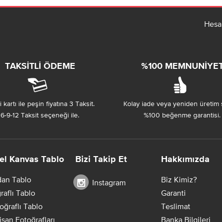
Hesa
TAKSITLI ÖDEME
%100 MEMNUNIYE
 kartı ile peşin fiyatına 3 Taksit.
Kolay iade veya yeniden üretim 
6-9-12 Taksit seçeneği ile.
%100 beğenme garantisi.
el Kanvas Tablo
Bizi Takip Et
Hakkımızda
dan Tablo
Biz Kimiz?
Instagram
raflı Tablo
Garanti
oğraflı Tablo
Teslimat
Nişan Fotoğrafları
Banka Bilgileri