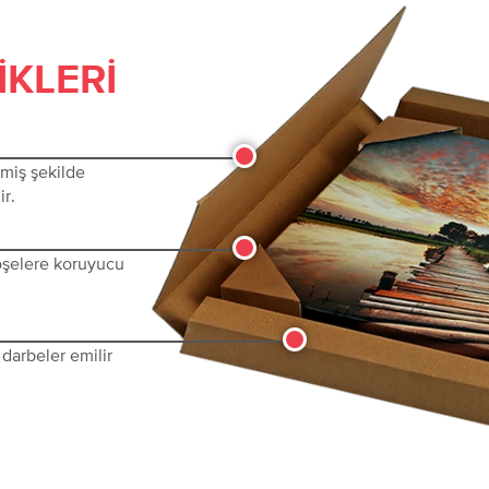
IKLERI
lmiş şekilde
ir.
köşelere koruyucu
darbeler emilir