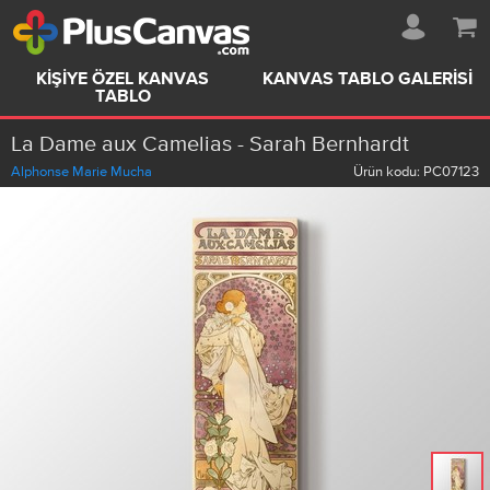
KIŞIYE ÖZEL KANVAS
KANVAS TABLO GALERISI
TABLO
La Dame aux Camelias - Sarah Bernhardt
Alphonse Marie Mucha
Ürün kodu:
PC07123