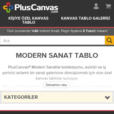
KIŞIYE ÖZEL KANVAS
KANVAS TABLO GALERISI
TABLO
Tüm ürünlerde
indirim fırsatı, Peşin fiyatına
imkanı!
%30
3 Taksit
MODERN SANAT TABLO
PlusCanvas® Modern Sanatlar koleksiyonu, evinizi ve iş
yerinizi anlamlı bir sanat galerisine dönüştürmek için size özel
kanvas tablolar sunuyor.
Devamını oku
Her zevke hitap eden modern sanat tabloları ve iç mekânlarda
salon için modern tablolar, evinize benzersiz ve çağdaş bir
KATEGORILER
atmosfer katıyor.
Hülya Özdemir
kanvas tablolarından,
Yağlı boya reprodüksiyon
tablolara kadar PlusCanvas'ın geniş yelpazesini keşfedin!