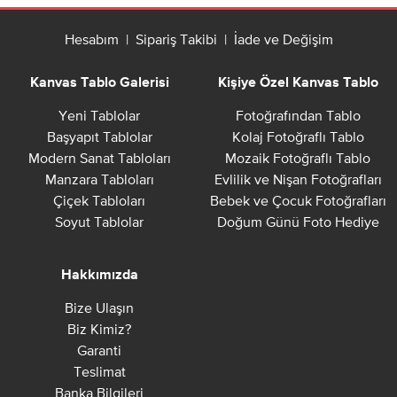
Hesabım
|
Sipariş Takibi
|
İade ve Değişim
Kanvas Tablo Galerisi
Kişiye Özel Kanvas Tablo
Yeni Tablolar
Fotoğrafından Tablo
Başyapıt Tablolar
Kolaj Fotoğraflı Tablo
Modern Sanat Tabloları
Mozaik Fotoğraflı Tablo
Manzara Tabloları
Evlilik ve Nişan Fotoğrafları
Çiçek Tabloları
Bebek ve Çocuk Fotoğrafları
Soyut Tablolar
Doğum Günü Foto Hediye
Hakkımızda
Bize Ulaşın
Biz Kimiz?
Garanti
Teslimat
Banka Bilgileri