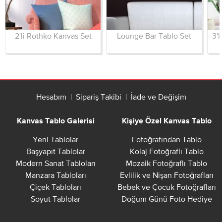
2'li Rothko Kanvas Set
Lounge Bar Tablo Set
3'l
Hesabım
|
Sipariş Takibi
|
İade ve Değişim
Kanvas Tablo Galerisi
Kişiye Özel Kanvas Tablo
Yeni Tablolar
Fotoğrafından Tablo
Başyapıt Tablolar
Kolaj Fotoğraflı Tablo
Modern Sanat Tabloları
Mozaik Fotoğraflı Tablo
Manzara Tabloları
Evlilik ve Nişan Fotoğrafları
Çiçek Tabloları
Bebek ve Çocuk Fotoğrafları
Soyut Tablolar
Doğum Günü Foto Hediye