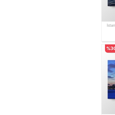
İsta
%3