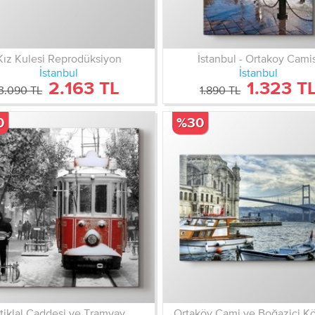
Kız Kulesi Reprodüksiyon
İstanbul - Ortakoy Camis
İstanbul
İstanbul
2.163 TL
1.323 T
3.090 TL
1.890 TL
0
%30
stiklal Caddesi ve Tramvay
Ortaköy Cami ve Boğaziçi K