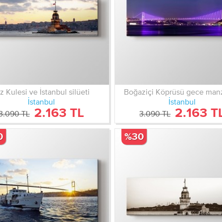
z Kulesi ve İstanbul silüeti
Boğaziçi Köprüsü gece manz
İstanbul
İstanbul
2.163 TL
2.163 T
3.090 TL
3.090 TL
0
%30