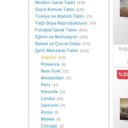
Modern Sanat Tablo
(419)
Soyut Kanvas Tablo
(281)
Türkiye ve Atatürk Tablo
(73)
Yağlı Boya Reprodüksiyon
(119)
Fotoğraf Sanat Tablo
(460)
Eğitim ve Motivasyon
(185)
Bebek ve Çocuk Odası
(179)
Boğa
Şehir Manzaralı Tablo
(426)
İstanbul
(113)
Provence
(6)
New York
(72)
%3
Amsterdam
(15)
Paris
(31)
Venedik
(21)
Londra
(28)
Santorini
(11)
Roma
(5)
Mekke
(4)
Chicago
(2)