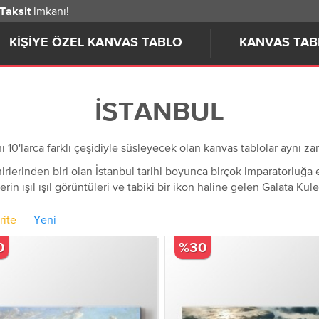
imkanı!
 Taksit
KIŞIYE ÖZEL KANVAS TABLO
KANVAS TAB
İSTANBUL
 10'larca farklı çeşidiyle süsleyecek olan kanvas tablolar aynı zama
lerinden biri olan İstanbul tarihi boyunca birçok imparatorluğa ev
in ışıl ışıl görüntüleri ve tabiki bir ikon haline gelen Galata Kul
rite
Yeni
0
%30