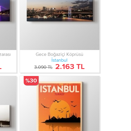
arası
Gece Boğaziçi Köprüsü
İstanbul
L
2.163 TL
3.090 TL
%30