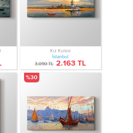
l
Kız Kulesi
İstanbul
L
2.163 TL
3.090 TL
%30