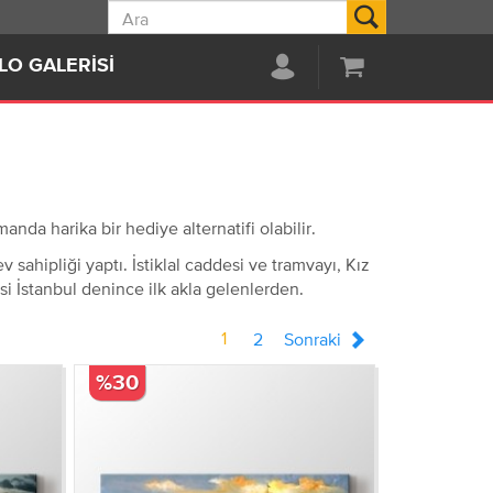
Ara
LO GALERISI
nda harika bir hediye alternatifi olabilir.
 sahipliği yaptı. İstiklal caddesi ve tramvayı, Kız
esi İstanbul denince ilk akla gelenlerden.
1
2
Sonraki
%30