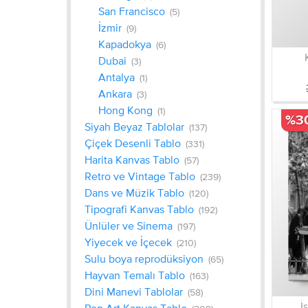
San Francisco
(5)
İzmir
(9)
Kapadokya
(6)
Dubai
(3)
Antalya
(1)
Ankara
(3)
Hong Kong
(1)
%3
Siyah Beyaz Tablolar
(137)
Çiçek Desenli Tablo
(331)
Harita Kanvas Tablo
(57)
Retro ve Vintage Tablo
(239)
Dans ve Müzik Tablo
(120)
Tipografi Kanvas Tablo
(192)
Ünlüler ve Sinema
(197)
Yiyecek ve İçecek
(210)
Sulu boya reprodüksiyon
(65)
Hayvan Temalı Tablo
(163)
Dini Manevi Tablolar
(58)
İ