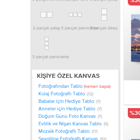
%3
2 parçalı yatay
3 parçalı panorama
2 parçalı dikey
3 parçalı panorama
KIŞIYE ÖZEL KANVAS
Fotoğrafından Tablo
(hemen başla)
Kolaj Fotoğraflı Tablo
(12)
Babalar için Hediye Tablo
(7)
Anneler için Hediye Tablo
(7)
%3
Doğum Günü Foto Kanvas
(7)
Evlilik ve Nişan Kanvas Tablo
(5)
Mozaik Fotoğraflı Tablo
(17)
Sevgiline Fotoğraflı Kanvas
(10)