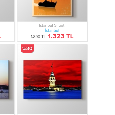
İstanbul Silüeti
İstanbul
L
1.323 TL
1.890 TL
%30