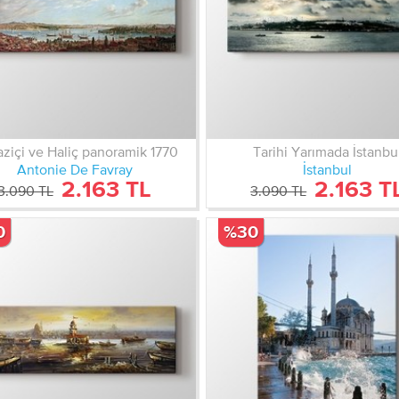
ziçi ve Haliç panoramik 1770
Tarihi Yarımada İstanbu
Antonie De Favray
İstanbul
2.163 TL
2.163 T
3.090 TL
3.090 TL
0
%30