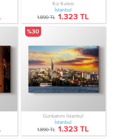
Kız Kulesi
İstanbul
L
1.323 TL
1.890 TL
%30
Günbatımı İstanbul
İstanbul
L
1.323 TL
1.890 TL