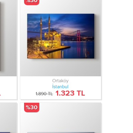
%30
Ortaköy
İstanbul
L
1.323 TL
1.890 TL
%30