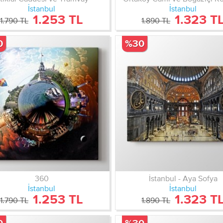
İstanbul
İstanbul
1.253 TL
1.323 T
1.790 TL
1.890 TL
0
%30
360
İstanbul - Aya Sofya
İstanbul
İstanbul
1.253 TL
1.323 T
1.790 TL
1.890 TL