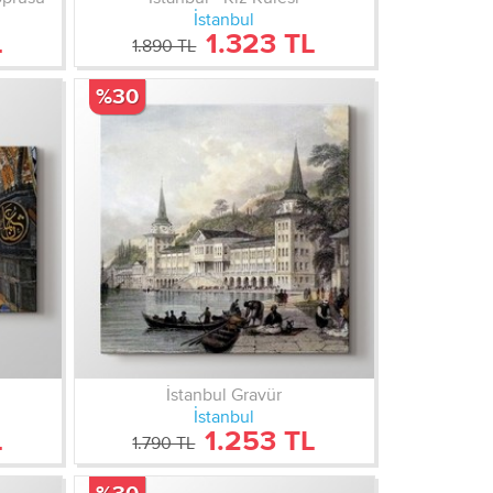
İstanbul
L
1.323 TL
1.890 TL
%30
İstanbul Gravür
İstanbul
L
1.253 TL
1.790 TL