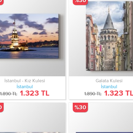
0
%30
İstanbul - Kız Kulesi
Galata Kulesi
İstanbul
İstanbul
1.323 TL
1.323 T
1.890 TL
1.890 TL
0
%30