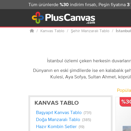
Tüm ürünlerde
indirim fırsatı, Peşin fiyatına
%30
3
Ana
Kanvas Tablo
Şehir Manzaralı Tablo
İstanbul
sayfa
İstanbul özlemi çeken herkesin duvarlarını
Dünyanın en eski şimdilerde ise en kalabalık şehir
Kulesi, Aya Sofya, Sultan Ahmet, köprüler
Popüla
%3
KANVAS TABLO
Başyapıt Kanvas Tablo
(731)
Doğa Manzaralı Tablo
(385)
Hazır Kombin Setler
(19)