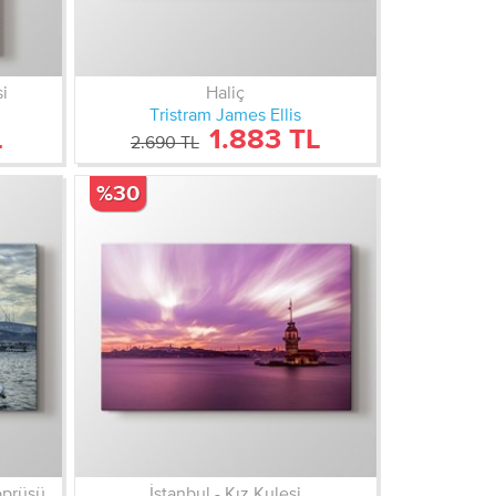
i
Haliç
Tristram James Ellis
L
1.883 TL
2.690 TL
%30
öprüsü
İstanbul - Kız Kulesi