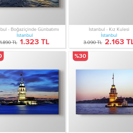
nbul - Boğaziçinde Günbatımı
İstanbul - Kız Kulesi
İstanbul
İstanbul
1.323 TL
2.163 T
1.890 TL
3.090 TL
0
%30