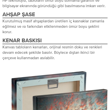
HP teknolojisi, tabloların ömür boyu solmama garantili ve
bilgisayar ekranında göründüğü gibi basılmasına imkan verir.
AHŞAP ŞASE
Kurutulmuş masif ahşaplardan üretilen iç kasnaklar zamanla
eğilmez ve ısı farkından etkilenmeden ömür boyu şeklini
korur.
KENAR BASKISI
Kanvas tabloların kenarları, orijinal resmin doku ve renkleri
devam edecek şekilde basılır. Böylece dıştan ikinci bir
çerçeve kullanmadan asılabilir.