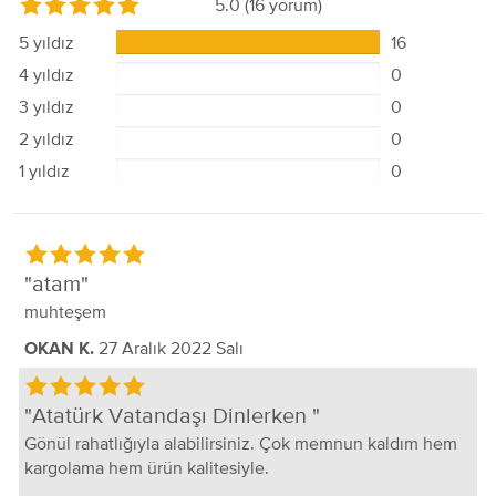
5.0
(16 yorum)
5 yıldız
16
4 yıldız
0
3 yıldız
0
2 yıldız
0
1 yıldız
0
atam
muhteşem
27 Aralık 2022 Salı
OKAN K.
Atatürk Vatandaşı Dinlerken
Gönül rahatlığıyla alabilirsiniz. Çok memnun kaldım hem
kargolama hem ürün kalitesiyle.