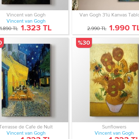
Vincent van Gogh
Van Gogh 3'lü Kanvas Tabl
Vincent van Gogh
1.323 TL
1.990 T
1.890 TL
2.990 TL
0
%30
Terrasse de Cafe de Nuit
Sunflowers
Vincent van Gogh
Vincent van Gogh