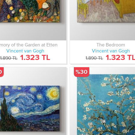
ory of the Garden at Etten
The Bedroom
Vincent van Gogh
Vincent van Gogh
1.323 TL
1.323 T
1.890 TL
1.890 TL
0
%30