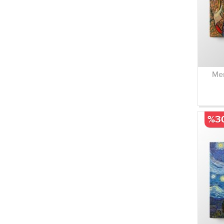
Mem
%3