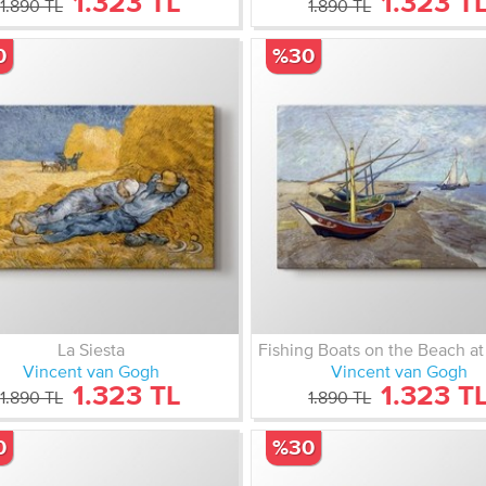
1.323 TL
1.323 T
1.890 TL
1.890 TL
0
%30
La Siesta
Vincent van Gogh
Vincent van Gogh
1.323 TL
1.323 T
1.890 TL
1.890 TL
0
%30