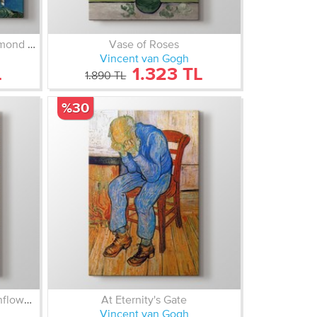
Çiçek Açan Badem Ağacı - Almond Blossom
Vase of Roses
Vincent van Gogh
L
1.323 TL
1.890 TL
%30
Still Life Vase with Fifteen Sunflowers
At Eternity's Gate
Vincent van Gogh