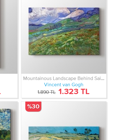
Mountainous Landscape Behind Saint-Remy
Vincent van Gogh
L
1.323 TL
1.890 TL
%30