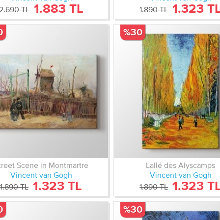
1.883 TL
1.323 T
2.690 TL
1.890 TL
0
%30
treet Scene in Montmartre
Lallé des Alyscamps
Vincent van Gogh
Vincent van Gogh
1.323 TL
1.323 T
1.890 TL
1.890 TL
0
%30