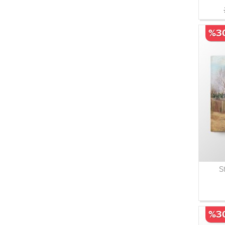
%3
S
%3