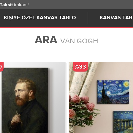
imkanı!
 Taksit
KIŞIYE ÖZEL KANVAS TABLO
KANVAS TAB
ARA
VAN GOGH
0
%33