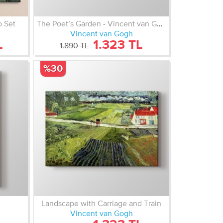
o Set
The Poet’s Garden - Vincent van Gogh
Vincent van Gogh
L
1.323 TL
1.890 TL
%30
Landscape with Carriage and Train
Vincent van Gogh