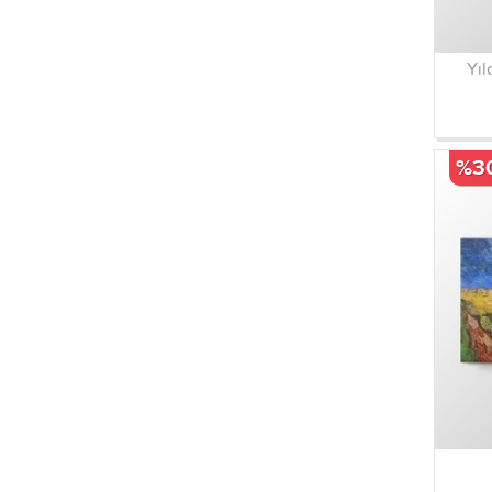
Yıl
%3