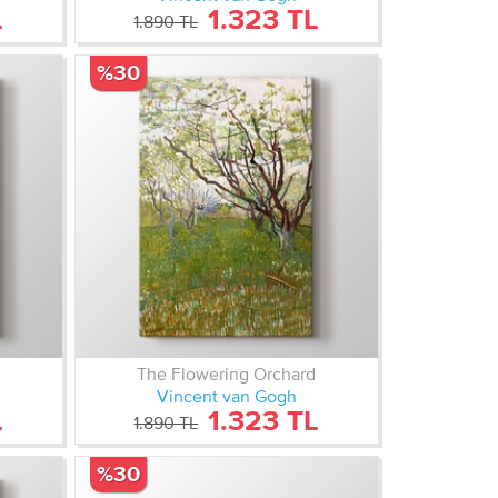
L
1.323 TL
1.890 TL
%30
The Flowering Orchard
Vincent van Gogh
L
1.323 TL
1.890 TL
%30