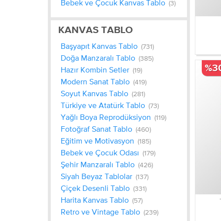
Bebek ve Çocuk Kanvas Tablo
(3)
KANVAS TABLO
Başyapıt Kanvas Tablo
(731)
Doğa Manzaralı Tablo
(385)
%3
Hazır Kombin Setler
(19)
Modern Sanat Tablo
(419)
Soyut Kanvas Tablo
(281)
Türkiye ve Atatürk Tablo
(73)
Yağlı Boya Reprodüksiyon
(119)
Fotoğraf Sanat Tablo
(460)
Eğitim ve Motivasyon
(185)
Bebek ve Çocuk Odası
(179)
Şehir Manzaralı Tablo
(426)
Siyah Beyaz Tablolar
(137)
Çiçek Desenli Tablo
(331)
Harita Kanvas Tablo
(57)
Retro ve Vintage Tablo
(239)