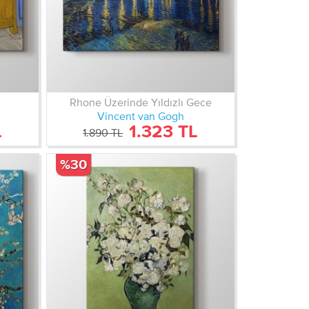
Rhone Üzerinde Yıldızlı Gece
Vincent van Gogh
L
1.323 TL
1.890 TL
%30