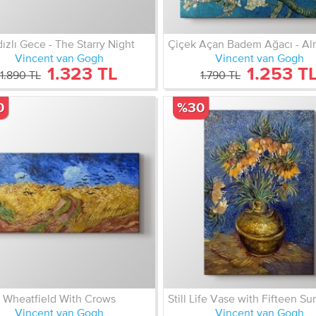
dızlı Gece - The Starry Night
Vincent van Gogh
Vincent van Gogh
1.323 TL
1.253 T
1.890 TL
1.790 TL
0
%30
Wheatfield With Crows
Vincent van Gogh
Vincent van Gogh