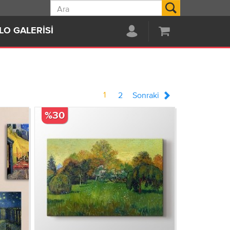
Ara
LO GALERISI
1
2
Sonraki
%30