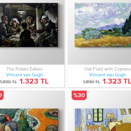
The Potato Eaters
Oat Field with Cypress
Vincent van Gogh
Vincent van Gogh
1.323 TL
1.323 T
1.890 TL
1.890 TL
0
%30