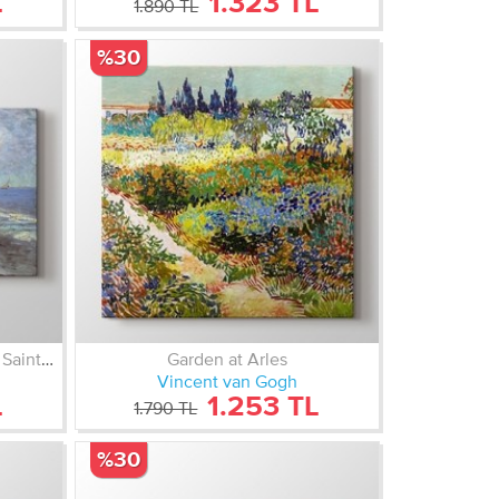
L
1.323 TL
1.890 TL
%30
Fishing Boats on the Beach at Saintes Maries
Garden at Arles
Vincent van Gogh
L
1.253 TL
1.790 TL
%30