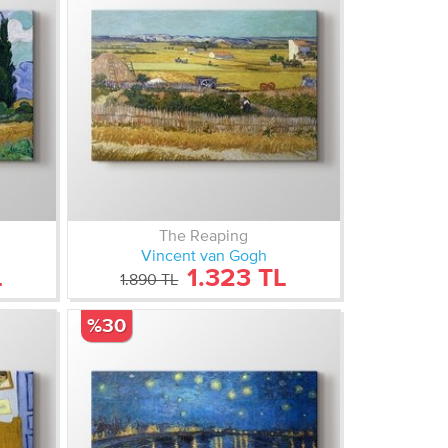
The Reaping
Vincent van Gogh
L
1.323 TL
1.890 TL
%30