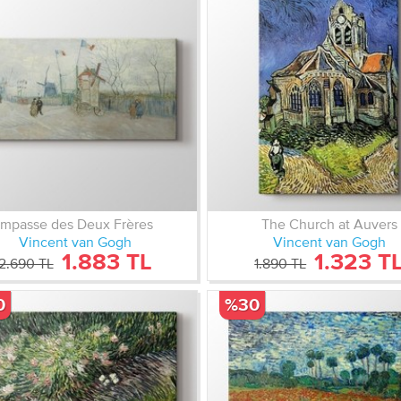
Impasse des Deux Frères
The Church at Auvers
Vincent van Gogh
Vincent van Gogh
1.883 TL
1.323 T
2.690 TL
1.890 TL
0
%30