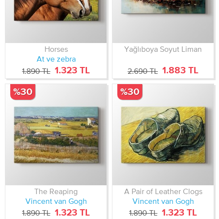
Horses
Yağlıboya Soyut Liman
At ve zebra
1.323 TL
1.883 TL
1.890 TL
2.690 TL
%30
%30
The Reaping
A Pair of Leather Clogs
Vincent van Gogh
Vincent van Gogh
1.323 TL
1.323 TL
1.890 TL
1.890 TL