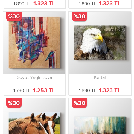
1.323 TL
1.323 TL
1.890 TL
1.890 TL
%30
%30
Soyut Yağlı Boya
Kartal
1.253 TL
1.323 TL
1.790 TL
1.890 TL
%30
%30