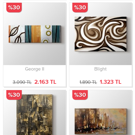
%30
%30
George II
Blight
2.163 TL
1.323 TL
3.090 TL
1.890 TL
%30
%30