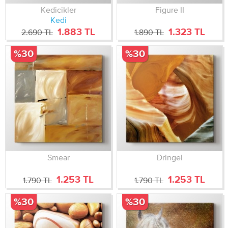
Kedicikler
Figure II
Kedi
1.883 TL
1.323 TL
2.690 TL
1.890 TL
%30
%30
Smear
Dringel
1.253 TL
1.253 TL
1.790 TL
1.790 TL
%30
%30