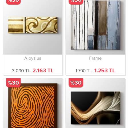
Aloysius
Frame
2.163 TL
1.253 TL
3.090 TL
1.790 TL
%30
%30