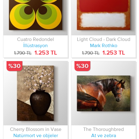
Cuatro Redondel
Light Cloud - Dark Cloud
İllüstrasyon
Mark Rothko
1.253 TL
1.253 TL
1.790 TL
1.790 TL
%30
%30
Cherry Blossom in Vase
The Thoroughbred
Natürmort ve objeler
At ve zebra