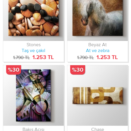
Stones
Beyaz At
Taş ve çakıl
At ve zebra
1.253 TL
1.253 TL
1.790 TL
1.790 TL
%30
%30
Bakış Açısı
Chase