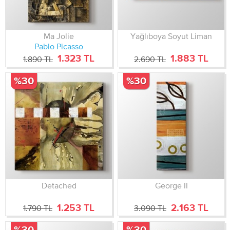
Ma Jolie
Yağlıboya Soyut Liman
Pablo Picasso
1.323 TL
1.883 TL
1.890 TL
2.690 TL
%30
%30
Detached
George II
1.253 TL
2.163 TL
1.790 TL
3.090 TL
%30
%30