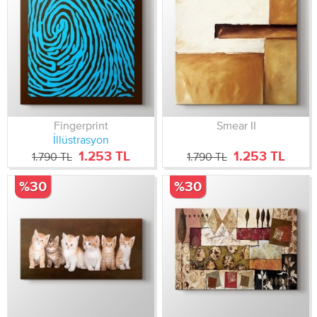
Fingerprint
Smear II
İllüstrasyon
1.253 TL
1.253 TL
1.790 TL
1.790 TL
%30
%30