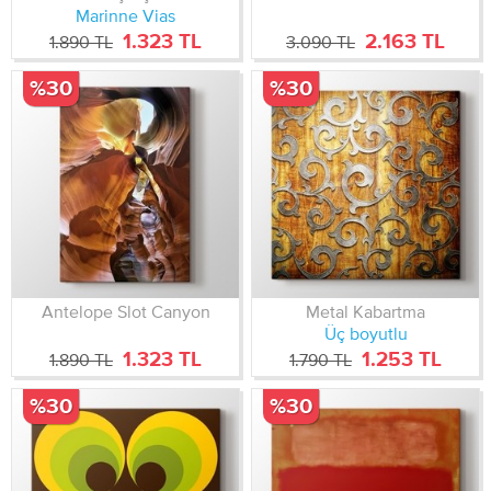
Marinne Vias
1.323 TL
2.163 TL
1.890 TL
3.090 TL
%30
%30
Antelope Slot Canyon
Metal Kabartma
Üç boyutlu
1.323 TL
1.253 TL
1.890 TL
1.790 TL
%30
%30