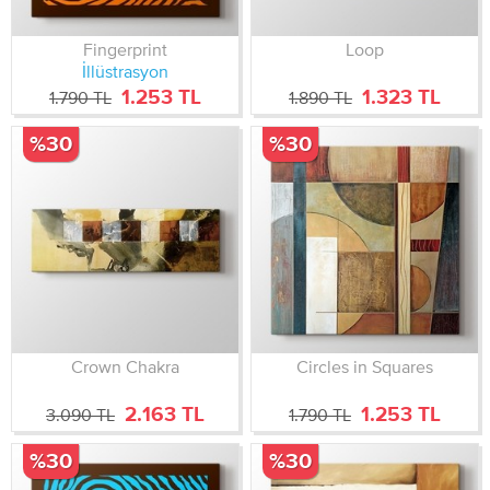
Fingerprint
Loop
İllüstrasyon
1.253 TL
1.323 TL
1.790 TL
1.890 TL
%30
%30
Crown Chakra
Circles in Squares
2.163 TL
1.253 TL
3.090 TL
1.790 TL
%30
%30