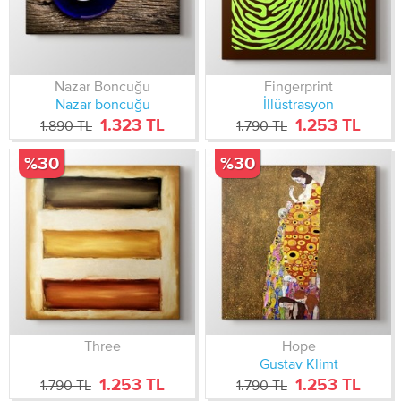
Nazar Boncuğu
Fingerprint
Nazar boncuğu
İllüstrasyon
1.323 TL
1.253 TL
1.890 TL
1.790 TL
%30
%30
Three
Hope
Gustav Klimt
1.253 TL
1.253 TL
1.790 TL
1.790 TL