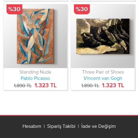
%30
%30
Standing Nude
Three Pair of Shoes
Pablo Picasso
Vincent van Gogh
1.323 TL
1.323 TL
1.890 TL
1.890 TL
Hesabım
|
Sipariş Takibi
|
İade ve Değişim