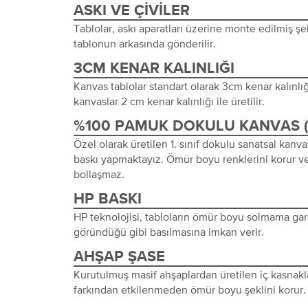
ASKI VE ÇIVILER
Tablolar, askı aparatları üzerine monte edilmiş şeki
tablonun arkasında gönderilir.
3CM KENAR KALINLIĞI
Kanvas tablolar standart olarak 3cm kenar kalınlığı 
kanvaslar 2 cm kenar kalınlığı ile üretilir.
%100 PAMUK DOKULU KANVAS 
Özel olarak üretilen 1. sınıf dokulu sanatsal kanva
baskı yapmaktayız. Ömür boyu renklerini korur ve
bollaşmaz.
HP BASKI
HP teknolojisi, tabloların ömür boyu solmama gara
göründüğü gibi basılmasına imkan verir.
AHŞAP ŞASE
Kurutulmuş masif ahşaplardan üretilen iç kasnakl
farkından etkilenmeden ömür boyu şeklini korur.