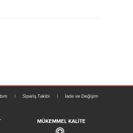
bım
|
Sipariş Takibi
|
İade ve Değişim
T
MÜKEMMEL KALITE