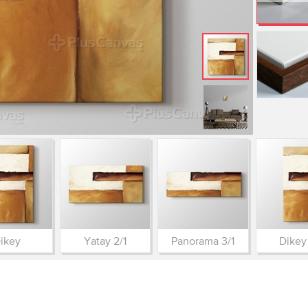
ikey
Yatay 2/1
Panorama 3/1
Dikey