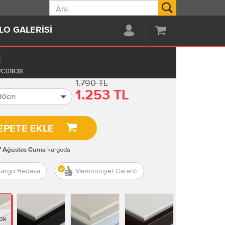
Ara
LO GALERISI
I
PC01838
1.790 TL
1.253 TL
 30cm
EPETE EKLE
kargoda
7 Ağustos Cuma
Kargo Bedava
Memnuniyet Garanti
ok