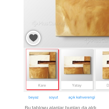
Kare
Yatay
D
beyaz
soyut
açık kahverengi
Bu tabloyu alanlar bunları da aldı