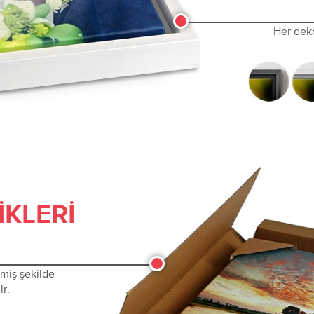
Her dek
IKLERI
lmiş şekilde
ir.