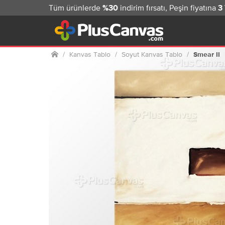
Tüm ürünlerde
indirim fırsatı, Peşin fiyatına
%30
3
Ana sayfa
Kanvas Tablo
Soyut Kanvas Tablo
Smear II