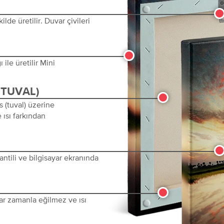
lde üretilir. Duvar çivileri
ile üretilir Mini
(TUVAL)
s (tuval) üzerine
 ısı farkından
ntili ve bilgisayar ekranında
ar zamanla eğilmez ve ısı