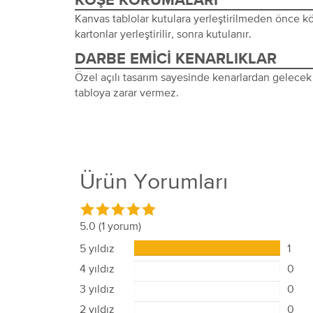
KÖŞE KORUMALARI
Kanvas tablolar kutulara yerleştirilmeden önce 
kartonlar yerleştirilir, sonra kutulanır.
DARBE EMICI KENARLIKLAR
Özel açılı tasarım sayesinde kenarlardan gelecek 
tabloya zarar vermez.
Ürün Yorumları
5.0
(1 yorum)
5 yıldız
1
4 yıldız
0
3 yıldız
0
2 yıldız
0