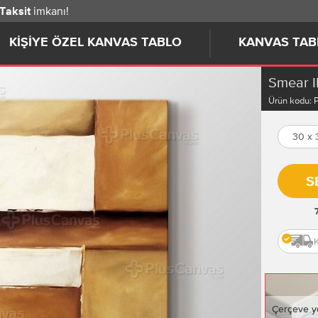
imkanı!
 Taksit
KIŞIYE ÖZEL KANVAS TABLO
KANVAS TAB
Smear I
Ürün kodu:
30 x
S
Çerçeve y