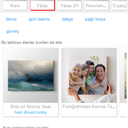
Kare
Yatay
Yatay 2/1
Panorama 3/1
deniz
gün batımı
dalga
yağlı boya
güneş
Bu tabloyu alanlar bunları da aldı
Ship on Stormy Seas
Fotoğrafından Kanvas Tablo
Ivan Aivazovsky
Aynı kategoriden ürünler