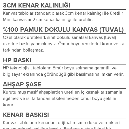
3CM KENAR KALINLIĞI
Kanvas tablolar standart olarak 3cm kenar kalınlığı ile üretilir
Mini kanvaslar 2 cm kenar kalınlığı ile üretilir.
%100 PAMUK DOKULU KANVAS (TUVAL)
Özel olarak üretilen 1. sınıf dokulu sanatsal kanvas (tuval)
üzerine baskı yapmaktayız. Ömür boyu renklerini korur ve ısı
farkından bollaşmaz.
HP BASKI
HP teknolojisi, tabloların ömür boyu solmama garantili ve
bilgisayar ekranında göründüğü gibi basılmasına imkan verir.
AHŞAP ŞASE
Kurutulmuş masif ahşaplardan üretilen iç kasnaklar zamanla
eğilmez ve ısı farkından etkilenmeden ömür boyu şeklini
korur.
KENAR BASKISI
Kanvas tabloların kenarları, orijinal resmin doku ve renkleri
devam edecek şekilde basılır. Böylece dıştan ikinci bir