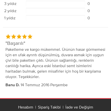
3 yıldız
0
2 yıldız
0
1 yıldız
0
Başarılı
Paketleme ve kargo mükemmel. Ürünün hasar görmemesi
için en ufak ayrıntı düşünülmüş, duvara asmak için uygun
çivi bile paketten çıktı. Ürünün sağlamlığı, renklerin
canlılığı harika. Ayrıca eski İstanbul semt isimlerini
haritadan bulmak, gelen misafirler için hoş bir karşılama
oluyor. Teşekkürler.
14 Temmuz 2016 Perşembe
Banu D.
Hesabım
|
Sipariş Takibi
|
İade ve Değişim