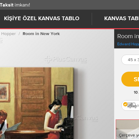
imkanı!
 Taksit
KIŞIYE ÖZEL KANVAS TABLO
KANVAS TAB
 Hopper
Room in New York
Room i
Edward Hop
45 x
S
10
Çerçeve y