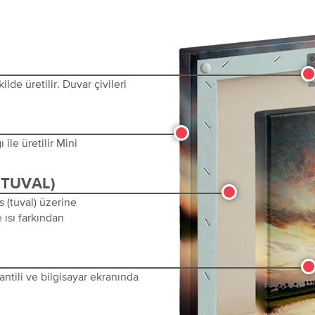
lde üretilir. Duvar çivileri
ile üretilir Mini
(TUVAL)
s (tuval) üzerine
 ısı farkından
ntili ve bilgisayar ekranında