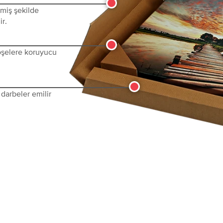
lmiş şekilde
ir.
köşelere koruyucu
darbeler emilir