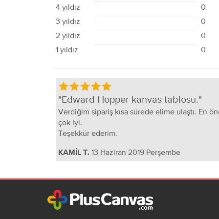
4 yıldız
0
3 yıldız
0
2 yıldız
0
1 yıldız
0
Edward Hopper kanvas tablosu.
Verdiğim sipariş kısa sürede elime ulaştı. En önem
çok iyi.
Teşekkür ederim.
13 Haziran 2019 Perşembe
KAMİL T.