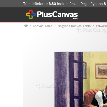
Tüm ürünlerde
indirim fırsatı, Peşin fiyatına
%30
3
Ana sayfa
Kanvas Tablo
Başyapıt Kanvas Tablo
Edward