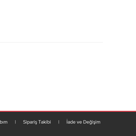
bım
|
Sipariş Takibi
|
İade ve Değişim