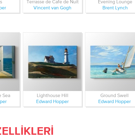
s
Terrasse de Cafe de Nuit
Evening Lounge
per
Vincent van Gogh
Brent Lynch
e Sea
Lighthouse Hill
Ground Swell
per
Edward Hopper
Edward Hopper
ELLIKLERI