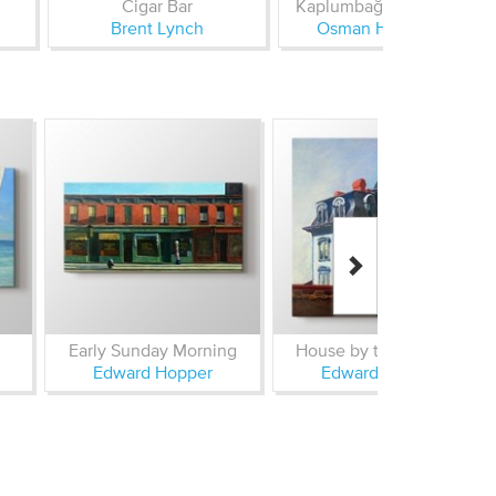
Cigar Bar
Kaplumbağa Terbiyecisi
Brent Lynch
Osman Hamdi Bey
Early Sunday Morning
House by the Railroad
Edward Hopper
Edward Hopper