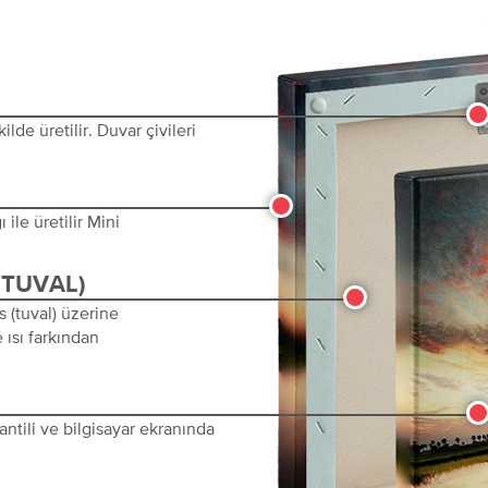
lde üretilir. Duvar çivileri
ile üretilir Mini
(TUVAL)
s (tuval) üzerine
 ısı farkından
ntili ve bilgisayar ekranında