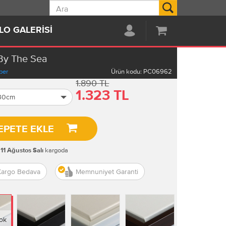
Ara
LO GALERISI
By The Sea
per
Ürün kodu:
PC06962
1.890 TL
1.323 TL
 30cm
EPETE EKLE
kargoda
11 Ağustos Salı
Kargo Bedava
Memnuniyet Garanti
ok