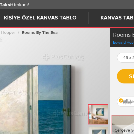
imkanı!
 Taksit
KIŞIYE ÖZEL KANVAS TABLO
KANVAS TAB
 Hopper
Rooms By The Sea
Rooms 
Edward Hop
45 x
S
Çerçeve y