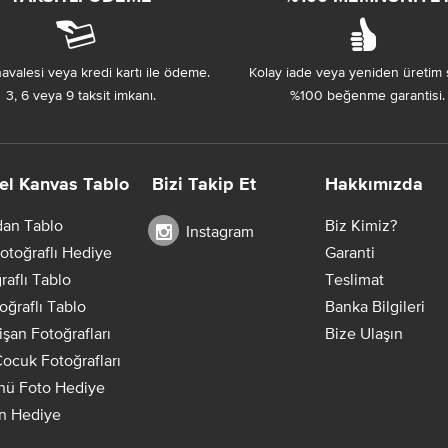
avalesi veya kredi kartı ile ödeme.
Kolay iade veya yeniden üretim 
3, 6 veya 9 taksit imkanı.
%100 beğenme garantisi.
el Kanvas Tablo
Bizi Takip Et
Hakkımızda
dan Tablo
Biz Kimiz?
Instagram
otoğraflı Hediye
Garanti
raflı Tablo
Teslimat
oğraflı Tablo
Banka Bilgileri
Nişan Fotoğrafları
Bize Ulaşın
ocuk Fotoğrafları
ü Foto Hediye
in Hediye