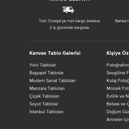
Tüm Türkiye’ye hızlı kargo bedava.
Banka h
2 iş gününde kargoda.
Kanvas Tablo Galerisi
Kişiye Öz
Yeni Tablolar
Fotoğrafın
Başyapıt Tablolar
Sevgiline F
Modern Sanat Tabloları
Kolaj Fotoğ
Manzara Tabloları
Mozaik Fot
Çiçek Tabloları
Evlilik ve 
Soyut Tablolar
Bebek ve Ç
İstanbul Tabloları
Doğum Gün
Anneler iç