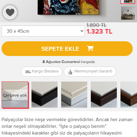
1.890 TL
1.323 TL
SEPETE EKLE
kargoda
8 Ağustos Cumartesi
Kargo Bedava
Memnuniyet Garanti
Çerçeve yok
Palyaçolar bize neşe vermekle görevlidirler. Ancak her zaman
onlar neşeli olmayabilirler. “İşte o palyaço benim”
hikayesindeki karakter gibi siz de palyaçoların hikayesini