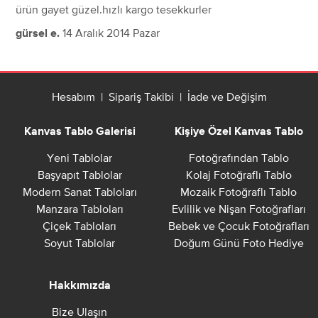
ürün gayet güzel.hızlı kargo tesekkurler
14 Aralık 2014 Pazar
gürsel e.
Hesabım
|
Sipariş Takibi
|
İade ve Değişim
Kanvas Tablo Galerisi
Kişiye Özel Kanvas Tablo
Yeni Tablolar
Fotoğrafından Tablo
Başyapıt Tablolar
Kolaj Fotoğraflı Tablo
Modern Sanat Tabloları
Mozaik Fotoğraflı Tablo
Manzara Tabloları
Evlilik ve Nişan Fotoğrafları
Çiçek Tabloları
Bebek ve Çocuk Fotoğrafları
Soyut Tablolar
Doğum Günü Foto Hediye
Hakkımızda
Bize Ulaşın