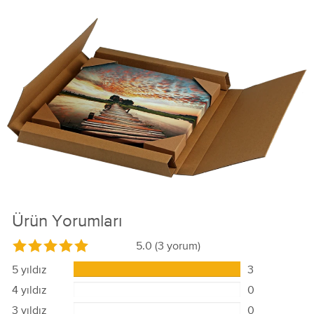
Ürün Yorumları
5.0
(3 yorum)
5 yıldız
3
4 yıldız
0
3 yıldız
0