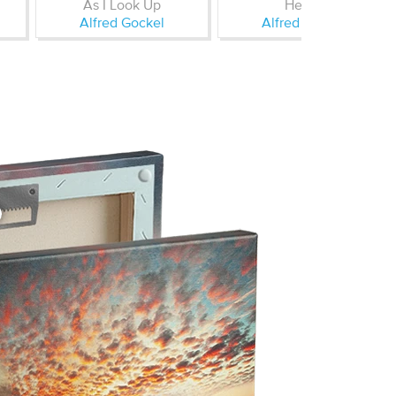
As I Look Up
Hearts
Alfred Gockel
Alfred Gockel