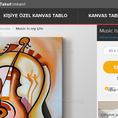
imkanı!
 Taksit
KIŞIYE ÖZEL KANVAS TABLO
KANVAS TAB
Gockel
Music is my Life
Music is
Alfred Gocke
30 x
S
Çerçeve y