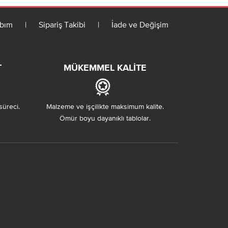
bım
|
Sipariş Takibi
|
İade ve Değişim
T
MÜKEMMEL KALITE
süreci.
Malzeme ve işçilikte maksimum kalite.
Ömür boyu dayanıklı tablolar.