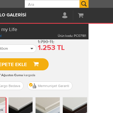
Ara
LO GALERISI
 my Life
l
Ürün kodu:
PC07181
1.790 TL
1.253 TL
 30cm
EPETE EKLE
kargoda
7 Ağustos Cuma
Kargo Bedava
Memnuniyet Garanti
ok