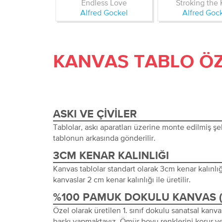
Endless Love
Stroking the
Alfred Gockel
Alfred Goc
KANVAS TABLO ÖZ
ASKI VE ÇIVILER
Tablolar, askı aparatları üzerine monte edilmiş şeki
tablonun arkasında gönderilir.
3CM KENAR KALINLIĞI
Kanvas tablolar standart olarak 3cm kenar kalınlığı 
kanvaslar 2 cm kenar kalınlığı ile üretilir.
%100 PAMUK DOKULU KANVAS 
Özel olarak üretilen 1. sınıf dokulu sanatsal kanva
baskı yapmaktayız. Ömür boyu renklerini korur ve