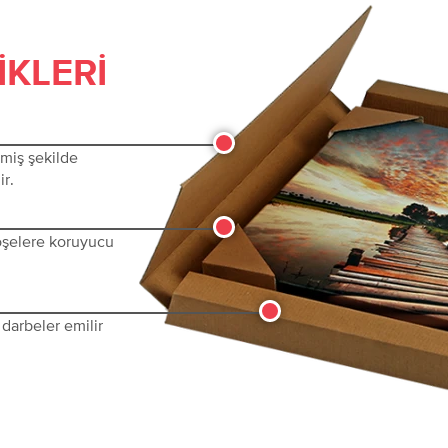
IKLERI
lmiş şekilde
ir.
köşelere koruyucu
darbeler emilir