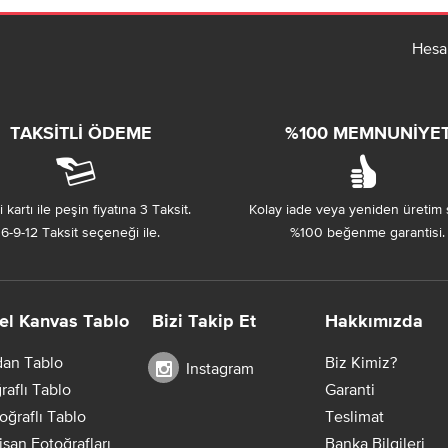
Hesa
TAKSITLI ÖDEME
%100 MEMNUNIYE
 kartı ile peşin fiyatına 3 Taksit.
Kolay iade veya yeniden üretim 
6-9-12 Taksit seçeneği ile.
%100 beğenme garantisi.
el Kanvas Tablo
Bizi Takip Et
Hakkımızda
dan Tablo
Biz Kimiz?
Instagram
raflı Tablo
Garanti
oğraflı Tablo
Teslimat
Nişan Fotoğrafları
Banka Bilgileri