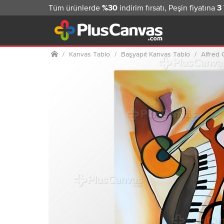
Tüm ürünlerde
indirim fırsatı, Peşin fiyatına
%30
3
Ana sayfa
Kanvas Tablo
Başyapıt Kanvas Tablo
Alfred 