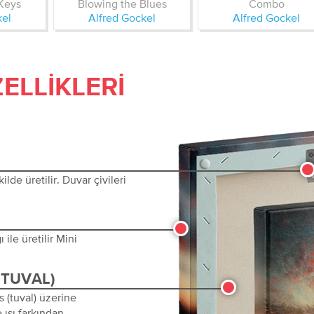
 Keys
Blowing the Blues
Combo
kel
Alfred Gockel
Alfred Gockel
ELLIKLERI
lde üretilir. Duvar çivileri
ile üretilir Mini
(TUVAL)
s (tuval) üzerine
 ısı farkından