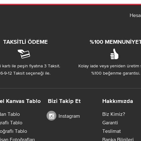
Hesa
TAKSITLI ÖDEME
%100 MEMNUNIYE
 kartı ile peşin fiyatına 3 Taksit.
Kolay iade veya yeniden üretim 
6-9-12 Taksit seçeneği ile.
%100 beğenme garantisi.
el Kanvas Tablo
Bizi Takip Et
Hakkımızda
dan Tablo
Biz Kimiz?
Instagram
raflı Tablo
Garanti
oğraflı Tablo
Teslimat
Nişan Fotoğrafları
Banka Bilgileri