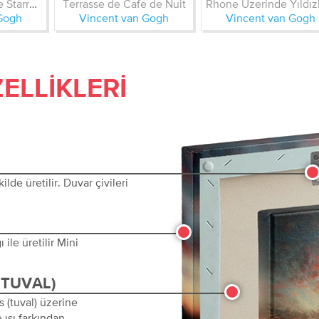
Yıldızlı Gece - The Starry Night
Terrasse de Cafe de Nuit
Gogh
Vincent van Gogh
Vincent van Gogh
ELLIKLERI
lde üretilir. Duvar çivileri
ile üretilir Mini
(TUVAL)
s (tuval) üzerine
 ısı farkından