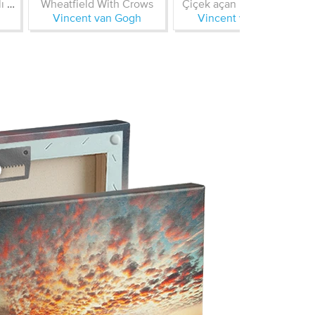
Rhone Üzerinde Yıldızlı Gece
Wheatfield With Crows
Çiçek açan badem ağacı
Vincent van Gogh
Vincent van Gogh