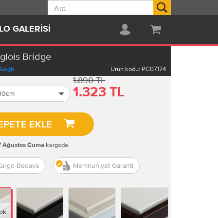
Ara
LO GALERISI
glois Bridge
 Gogh
Ürün kodu:
PC07174
1.890 TL
1.323 TL
 30cm
EPETE EKLE
kargoda
7 Ağustos Cuma
Kargo Bedava
Memnuniyet Garanti
ok