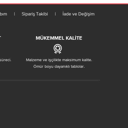
bım
|
Sipariş Takibi
|
İade ve Değişim
T
MÜKEMMEL KALITE
süreci.
Malzeme ve işçilikte maksimum kalite.
Ömür boyu dayanıklı tablolar.