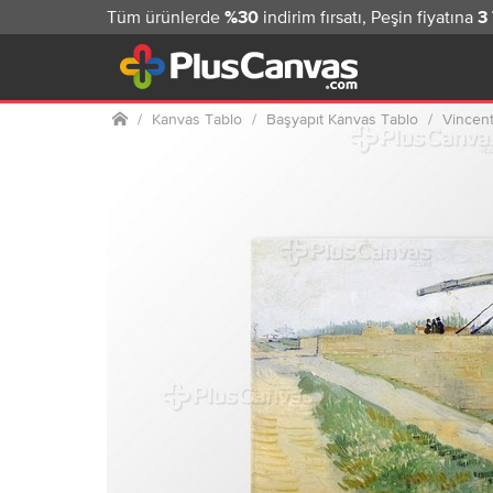
Tüm ürünlerde
indirim fırsatı, Peşin fiyatına
%30
3
Ana sayfa
Kanvas Tablo
Başyapıt Kanvas Tablo
Vincen