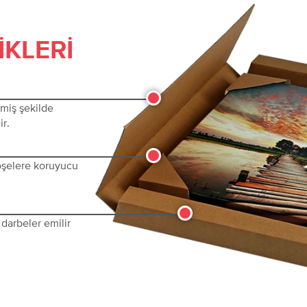
IKLERI
lmiş şekilde
ir.
köşelere koruyucu
darbeler emilir