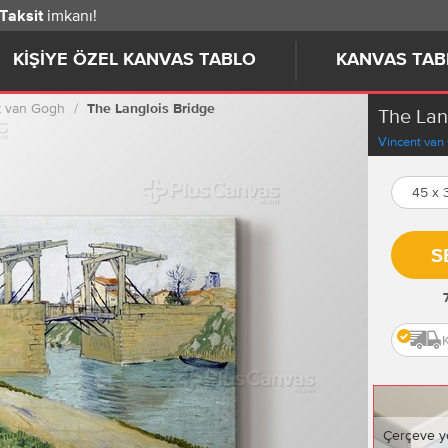
imkanı!
 Taksit
KIŞIYE ÖZEL KANVAS TABLO
KANVAS TAB
t van Gogh
The Langlois Bridge
The Lan
Vincent van
45 x
S
Çerçeve y