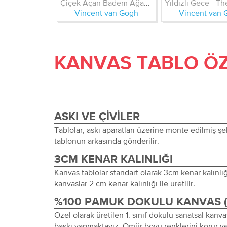
Çiçek Açan Badem Ağacı - Almond Blossom
Vincent van Gogh
Vincent van 
KANVAS TABLO ÖZ
ASKI VE ÇIVILER
Tablolar, askı aparatları üzerine monte edilmiş şeki
tablonun arkasında gönderilir.
3CM KENAR KALINLIĞI
Kanvas tablolar standart olarak 3cm kenar kalınlığı 
kanvaslar 2 cm kenar kalınlığı ile üretilir.
%100 PAMUK DOKULU KANVAS 
Özel olarak üretilen 1. sınıf dokulu sanatsal kanva
baskı yapmaktayız. Ömür boyu renklerini korur ve