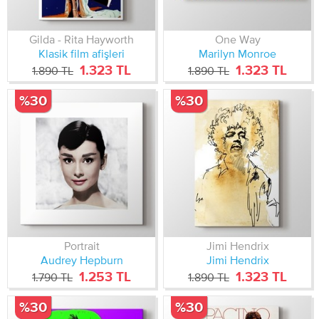
Gilda - Rita Hayworth
One Way
Klasik film afişleri
Marilyn Monroe
1.323 TL
1.323 TL
1.890 TL
1.890 TL
%30
%30
Portrait
Jimi Hendrix
Audrey Hepburn
Jimi Hendrix
1.253 TL
1.323 TL
1.790 TL
1.890 TL
%30
%30