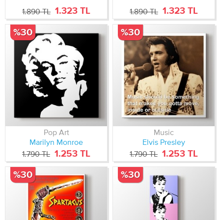
1.323 TL
1.323 TL
1.890 TL
1.890 TL
%30
%30
Pop Art
Music
Marilyn Monroe
Elvis Presley
1.253 TL
1.253 TL
1.790 TL
1.790 TL
%30
%30