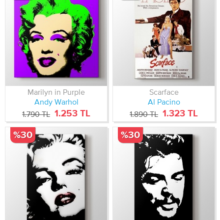
Marilyn in Purple
Scarface
Andy Warhol
Al Pacino
1.253 TL
1.323 TL
1.790 TL
1.890 TL
%30
%30