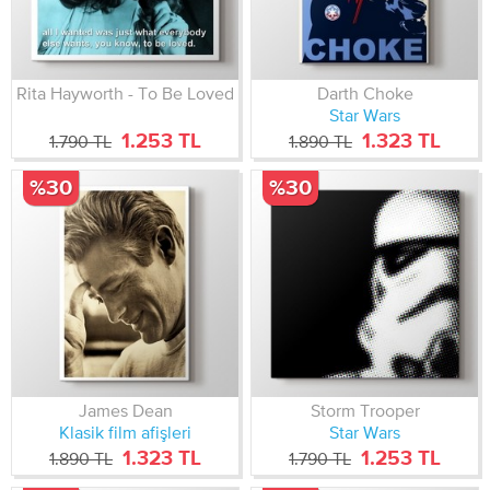
Rita Hayworth - To Be Loved
Darth Choke
Star Wars
1.253 TL
1.323 TL
1.790 TL
1.890 TL
%30
%30
James Dean
Storm Trooper
Klasik film afişleri
Star Wars
1.323 TL
1.253 TL
1.890 TL
1.790 TL