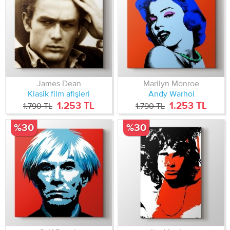
James Dean
Marilyn Monroe
Klasik film afişleri
Andy Warhol
1.253 TL
1.253 TL
1.790 TL
1.790 TL
%30
%30