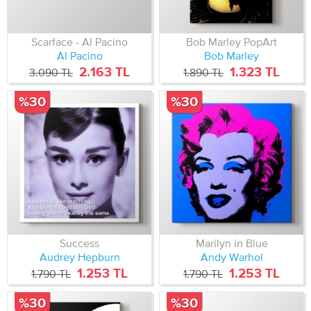
Scarface - Al Pacino
Bob Marley PopArt
Al Pacino
Bob Marley
2.163 TL
1.323 TL
3.090 TL
1.890 TL
%30
%30
Success
Marilyn in Blue
Audrey Hepburn
Andy Warhol
1.253 TL
1.253 TL
1.790 TL
1.790 TL
%30
%30