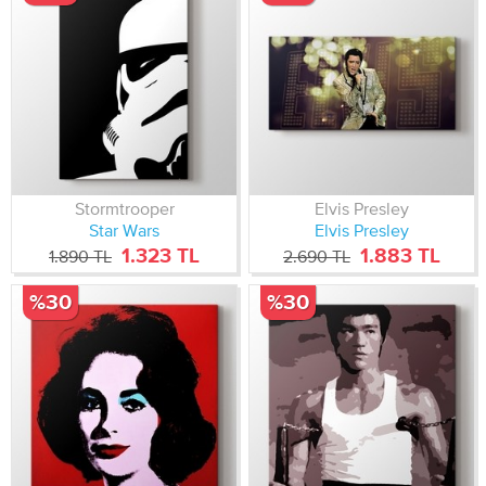
Stormtrooper
Elvis Presley
Star Wars
Elvis Presley
1.323 TL
1.883 TL
1.890 TL
2.690 TL
%30
%30