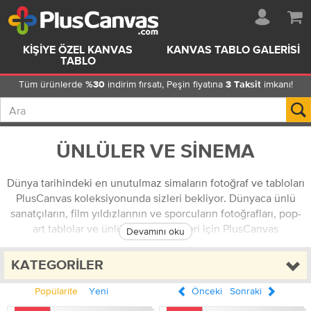
KIŞIYE ÖZEL KANVAS
KANVAS TABLO GALERISI
TABLO
Tüm ürünlerde
indirim fırsatı, Peşin fiyatına
imkanı!
%30
3 Taksit
ÜNLÜLER VE SINEMA
Dünya tarihindeki en unutulmaz simaların fotoğraf ve tabloları
PlusCanvas koleksiyonunda sizleri bekliyor. Dünyaca ünlü
sanatçıların, film yıldızlarının ve sporcuların fotoğrafları, pop-
art tablolar ve ünlü filmlerin afişleri için PlusCanvas
Devamını oku
koleksiyonunu ziyaret etmeyi atlamayın.
KATEGORILER
Popülarite
Yeni
Önceki
Sonraki