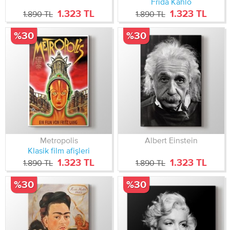
Frida Kahlo
1.323 TL
1.323 TL
1.890 TL
1.890 TL
%30
%30
Metropolis
Albert Einstein
Klasik film afişleri
1.323 TL
1.323 TL
1.890 TL
1.890 TL
%30
%30