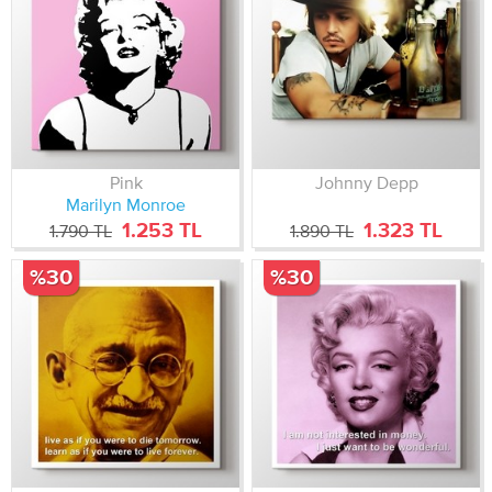
Pink
Johnny Depp
Marilyn Monroe
1.253 TL
1.323 TL
1.790 TL
1.890 TL
%30
%30