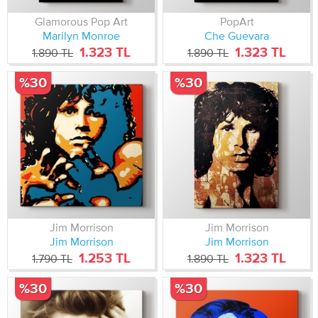
Glamorous Pop Art
PopArt
Marilyn Monroe
Che Guevara
1.323 TL
1.323 TL
1.890 TL
1.890 TL
%30
%30
Jim Morrison
Jim Morrison
Jim Morrison
Jim Morrison
1.253 TL
1.323 TL
1.790 TL
1.890 TL
%30
%30