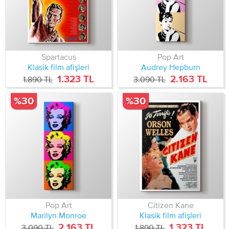
Spartacus
Pop Art
Klasik film afişleri
Audrey Hepburn
1.323 TL
2.163 TL
1.890 TL
3.090 TL
%30
%30
Pop Art
Citizen Kane
Marilyn Monroe
Klasik film afişleri
2.163 TL
1.323 TL
3.090 TL
1.890 TL