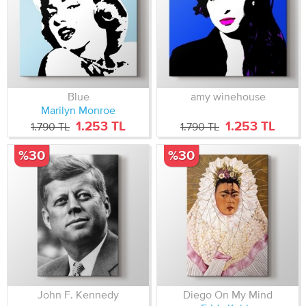
Blue
amy winehouse
Marilyn Monroe
1.253 TL
1.253 TL
1.790 TL
1.790 TL
%30
%30
John F. Kennedy
Diego On My Mind