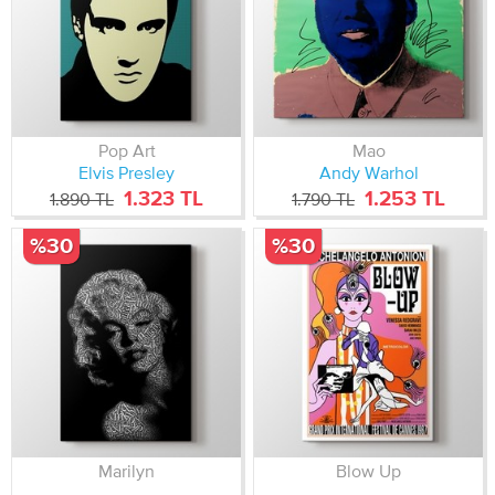
Pop Art
Mao
Elvis Presley
Andy Warhol
1.323 TL
1.253 TL
1.890 TL
1.790 TL
%30
%30
Marilyn
Blow Up