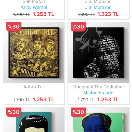
Self Portait
Jim Morrison
Andy Warhol
Jim Morrison
1.253 TL
1.323 TL
1.790 TL
1.890 TL
%30
%30
Jethro Tull
Tipografik The Godfather
Marlon Brando
1.253 TL
1.253 TL
1.790 TL
1.790 TL
%30
%30