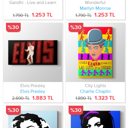
Gandhi - Live and Learn
Wonderful
Marilyn Monroe
1.253 TL
1.253 TL
1.790 TL
1.790 TL
%30
%30
Elvis Presley
City Lights
Elvis Presley
Charlie Chaplin
1.883 TL
1.323 TL
2.690 TL
1.890 TL
%30
%30