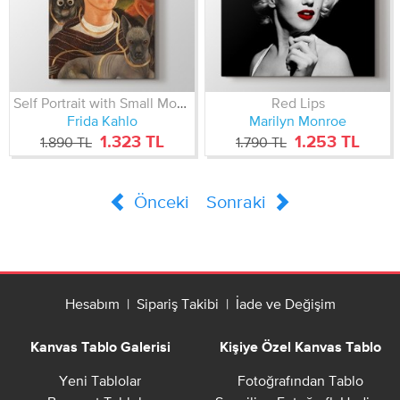
Self Portrait with Small Monkey
Red Lips
Frida Kahlo
Marilyn Monroe
1.323 TL
1.253 TL
1.890 TL
1.790 TL
Önceki
Sonraki
Hesabım
|
Sipariş Takibi
|
İade ve Değişim
Kanvas Tablo Galerisi
Kişiye Özel Kanvas Tablo
Yeni Tablolar
Fotoğrafından Tablo