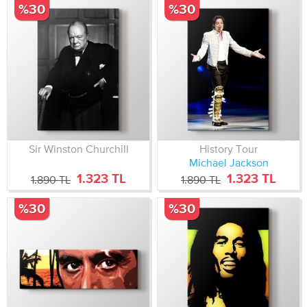
%30
%30
Sir Winston Churchill
History Tour
Michael Jackson
1.323 TL
1.323 TL
1.890 TL
1.890 TL
%30
%30