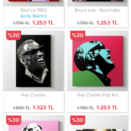
Red Liz 1962
Bruce Lee - Nunchaku
Andy Warhol
1.253 TL
1.253 TL
1.790 TL
1.790 TL
%30
%30
Ray Charles
Ray Charles Pop Art
1.323 TL
1.253 TL
1.890 TL
1.790 TL
%30
%30