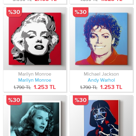
%30
%30
Marilyn Monroe
Michael Jackson
Marilyn Monroe
Andy Warhol
1.253 TL
1.253 TL
1.790 TL
1.790 TL
%30
%30