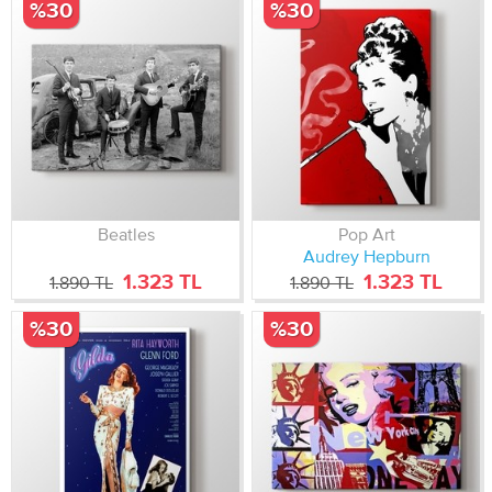
%30
%30
Beatles
Pop Art
Audrey Hepburn
1.323 TL
1.323 TL
1.890 TL
1.890 TL
%30
%30