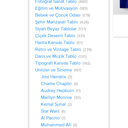
Fotoğraf Sanat Tablo
(460)
Eğitim ve Motivasyon
(185)
Bebek ve Çocuk Odası
(179)
Şehir Manzaralı Tablo
(426)
Siyah Beyaz Tablolar
(137)
Çiçek Desenli Tablo
(331)
Harita Kanvas Tablo
(57)
Retro ve Vintage Tablo
(239)
Dans ve Müzik Tablo
(120)
Tipografi Kanvas Tablo
(192)
Ünlüler ve Sinema
(197)
Jimi Hendrix
(3)
Charlie Chaplin
(9)
Audrey Hepburn
(11)
Marilyn Monroe
(30)
Kemal Sunal
(2)
Star Wars
(6)
Al Pacino
(7)
Muhammed Ali
(5)