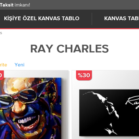
imkanı!
 Taksit
KIŞIYE ÖZEL KANVAS TABLO
KANVAS TAB
s
RAY CHARLES
rite
Yeni
0
%30