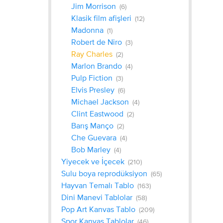
Jim Morrison
(6)
Klasik film afişleri
(12)
Madonna
(1)
Robert de Niro
(3)
Ray Charles
(2)
Marlon Brando
(4)
Pulp Fiction
(3)
Elvis Presley
(6)
Michael Jackson
(4)
Clint Eastwood
(2)
Barış Manço
(2)
Che Guevara
(4)
Bob Marley
(4)
Yiyecek ve İçecek
(210)
Sulu boya reprodüksiyon
(65)
Hayvan Temalı Tablo
(163)
Dini Manevi Tablolar
(58)
Pop Art Kanvas Tablo
(209)
Spor Kanvas Tablolar
(46)