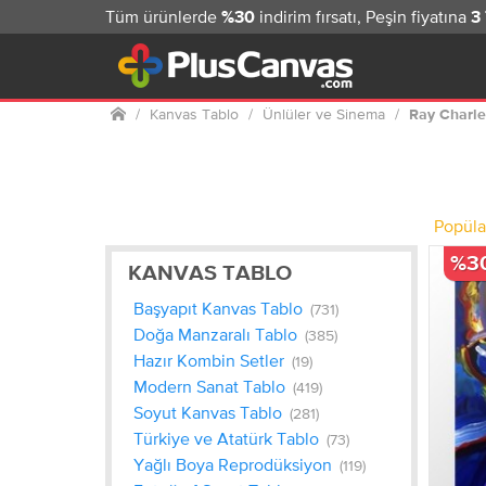
Tüm ürünlerde
indirim fırsatı, Peşin fiyatına
%30
3
Ana
Kanvas Tablo
Ünlüler ve Sinema
Ray Charle
sayfa
Popüla
%3
KANVAS TABLO
Başyapıt Kanvas Tablo
(731)
Doğa Manzaralı Tablo
(385)
Hazır Kombin Setler
(19)
Modern Sanat Tablo
(419)
Soyut Kanvas Tablo
(281)
Türkiye ve Atatürk Tablo
(73)
Yağlı Boya Reprodüksiyon
(119)