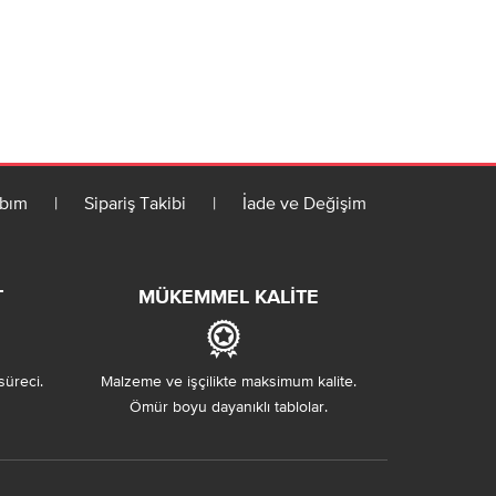
bım
|
Sipariş Takibi
|
İade ve Değişim
T
MÜKEMMEL KALITE
süreci.
Malzeme ve işçilikte maksimum kalite.
Ömür boyu dayanıklı tablolar.