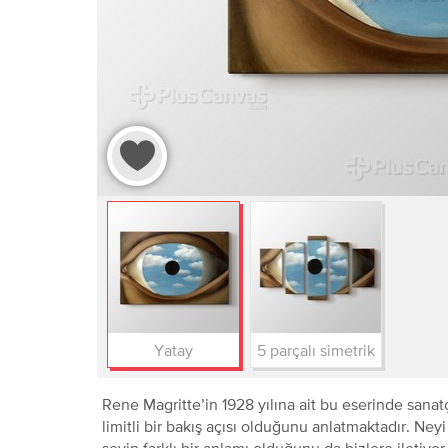
Yatay
5 parçalı simetrik
Rene Magritte’in 1928 yılına ait bu eserinde san
limitli bir bakış açısı olduğunu anlatmaktadır. N
şeyin farklı bir anlamı olduğunu da bizlere iletiyor