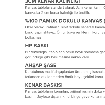
3CM KENAR KALINLIĞI
Kanvas tablolar standart olarak 3cm kenar kalınlığı 
kanvaslar 2 cm kenar kalınlığı ile üretilir.
%100 PAMUK DOKULU KANVAS 
Özel olarak üretilen 1. sınıf dokulu sanatsal kanva
baskı yapmaktayız. Ömür boyu renklerini korur ve
bollaşmaz.
HP BASKI
HP teknolojisi, tabloların ömür boyu solmama gara
göründüğü gibi basılmasına imkan verir.
AHŞAP ŞASE
Kurutulmuş masif ahşaplardan üretilen iç kasnakl
farkından etkilenmeden ömür boyu şeklini korur.
KENAR BASKISI
Kanvas tabloların kenarları, orijinal resmin doku
basılır. Böylece dıştan ikinci bir çerçeve kullanma