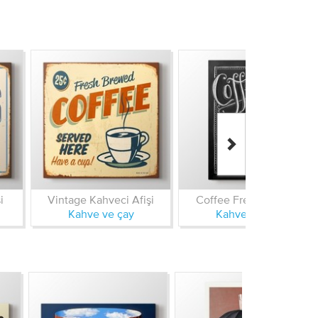
i
Vintage Kahveci Afişi
Coffee Fresh Brewed
Kahve ve çay
Kahve ve çay
YENI