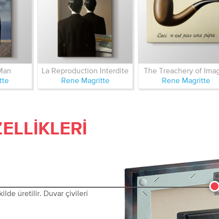
Man
La Reproduction Interdite
The Treachery of Ima
tte
Rene Magritte
Rene Magritte
ELLIKLERI
lde üretilir. Duvar çivileri