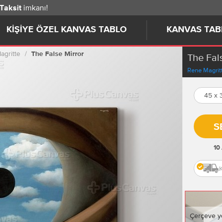
imkanı!
 Taksit
KIŞIYE ÖZEL KANVAS TABLO
KANVAS TAB
agritte
The False Mirror
The Fal
Rene Magrit
45 x
S
10
Çerçeve y