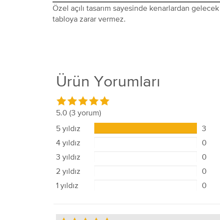
Özel açılı tasarım sayesinde kenarlardan gelecek 
tabloya zarar vermez.
Ürün Yorumları
5.0
(3 yorum)
5 yıldız
3
4 yıldız
0
3 yıldız
0
2 yıldız
0
1 yıldız
0