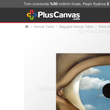
Tüm ürünlerde
indirim fırsatı, Peşin fiyatına
%30
3
Ana sayfa
Kanvas Tablo
Başyapıt Kanvas Tablo
Rene M