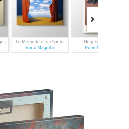
ges
Le Memorie di un Santo
Hegels Holiday
Rene Magritte
Rene Magritte