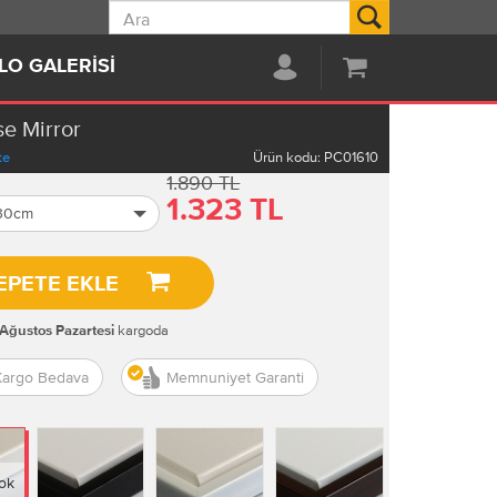
Ara
LO GALERISI
se Mirror
te
Ürün kodu:
PC01610
1.890 TL
1.323 TL
 30cm
EPETE EKLE
kargoda
 Ağustos Pazartesi
Kargo Bedava
Memnuniyet Garanti
ok