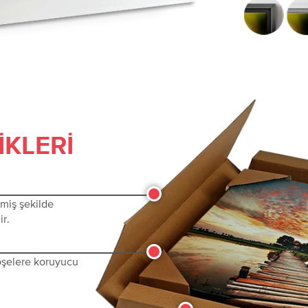
IKLERI
lmiş şekilde
ir.
köşelere koruyucu