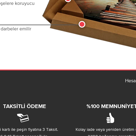
köşelere koruyucu
darbeler emilir
Hesa
TAKSITLI ÖDEME
%100 MEMNUNIYE
 kartı ile peşin fiyatına 3 Taksit.
Kolay iade veya yeniden üretim 