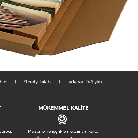
bım
|
Sipariş Takibi
|
İade ve Değişim
T
MÜKEMMEL KALITE
süreci.
Malzeme ve işçilikte maksimum kalite.