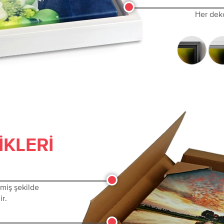
Her dek
IKLERI
lmiş şekilde
ir.