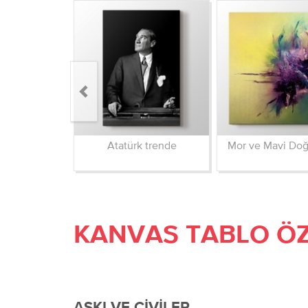
Atatürk trende
Mor ve Mavi Do
KANVAS TABLO ÖZ
ASKI VE ÇIVILER