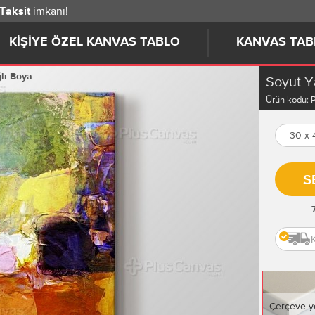
imkanı!
 Taksit
KIŞIYE ÖZEL KANVAS TABLO
KANVAS TAB
lı Boya
Soyut Y
Ürün kodu:
30 x
S
Çerçeve y