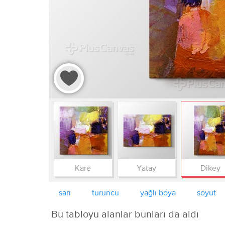
Kare
Yatay
Dikey
sarı
turuncu
yağlı boya
soyut
Bu tabloyu alanlar bunları da aldı