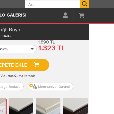
Ara
LO GALERISI
ağlı Boya
PC04142
1.890 TL
1.323 TL
 45cm
EPETE EKLE
kargoda
7 Ağustos Cuma
Kargo Bedava
Memnuniyet Garanti
ok