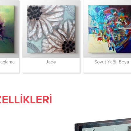
ğaçlama
Jade
Soyut Yağlı Boya
ELLIKLERI