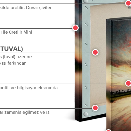
lde üretilir. Duvar çivileri
ile üretilir Mini
(TUVAL)
s (tuval) üzerine
 ısı farkından
ntili ve bilgisayar ekranında
ar zamanla eğilmez ve ısı