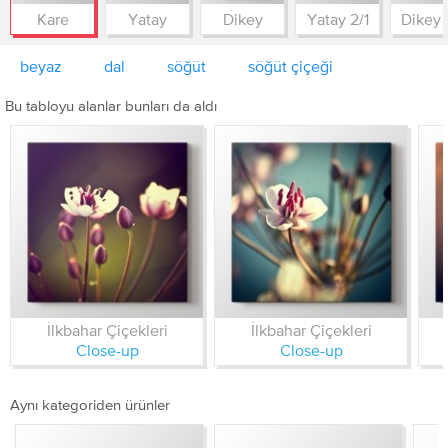
Kare
Yatay
Dikey
Yatay 2/1
Dikey 
beyaz
dal
söğüt
söğüt çiçeği
Bu tabloyu alanlar bunları da aldı
İlkbahar Çiçekleri
İlkbahar Çiçekleri
Close-up
Close-up
Aynı kategoriden ürünler