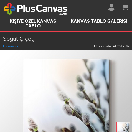
KIŞIYE ÖZEL KANVAS
KANVAS TABLO GALERISI
TABLO
Söğüt Çiçeği
Close-up
Ürün kodu:
PC04236